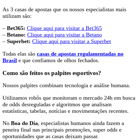
As 3 casas de apostas que os nossos especialistas mais
utilizam são:
–
Bet365:
Clique aqui para visitar a Bet365
–
Betano:
Clique aqui para visitar a Betano
–
Superbet:
Clique aqui para visitar a Superbet
Todas elas são
casas de apostas regulamentadas no
Brasil
e que confiamos de olhos fechados.
Como são feitos os palpites esportivos?
Nossos palpites combinam tecnologia e análise humana.
Utilizamos robôs que monitoram o mercado 24h em busca
de odds desreguladas e algoritmos que analisam
estatísticas, tabelas, notícias e movimentações recentes.
No
Boa do Dia
, especialistas humanos ainda fazem a
peneira final nas principais promoções, super odds e
oportunidades que as casas deixam passar.