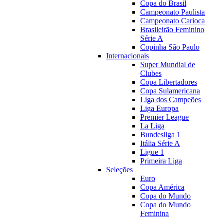
Copa do Brasil
Campeonato Paulista
Campeonato Carioca
Brasileirão Feminino
Série A
Copinha São Paulo
Internacionais
Super Mundial de
Clubes
Copa Libertadores
Copa Sulamericana
Liga dos Campeões
Liga Europa
Premier League
La Liga
Bundesliga 1
Itália Série A
Ligue 1
Primeira Liga
Seleções
Euro
Copa América
Copa do Mundo
Copa do Mundo
Feminina