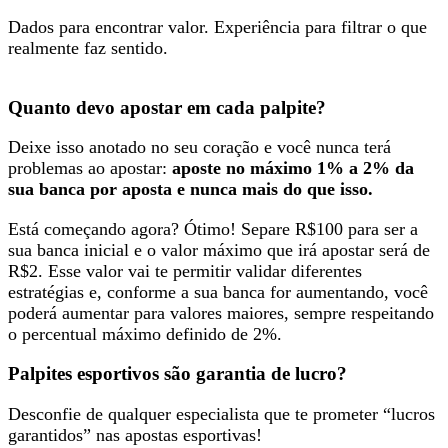
Dados para encontrar valor. Experiência para filtrar o que
realmente faz sentido.
Quanto devo apostar em cada palpite?
Deixe isso anotado no seu coração e você nunca terá
problemas ao apostar:
aposte no máximo 1% a 2% da
sua banca por aposta e nunca mais do que isso.
Está começando agora? Ótimo! Separe R$100 para ser a
sua banca inicial e o valor máximo que irá apostar será de
R$2. Esse valor vai te permitir validar diferentes
estratégias e, conforme a sua banca for aumentando, você
poderá aumentar para valores maiores, sempre respeitando
o percentual máximo definido de 2%.
Palpites esportivos são garantia de lucro?
Desconfie de qualquer especialista que te prometer “lucros
garantidos” nas apostas esportivas!