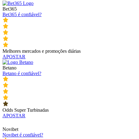
Bet365
Bet365 é confiável?
Melhores mercados e promoções diárias
APOSTAR
Betano
Betano é confiável?
Odds Super Turbinadas
APOSTAR
Novibet
Novibet é confiável?