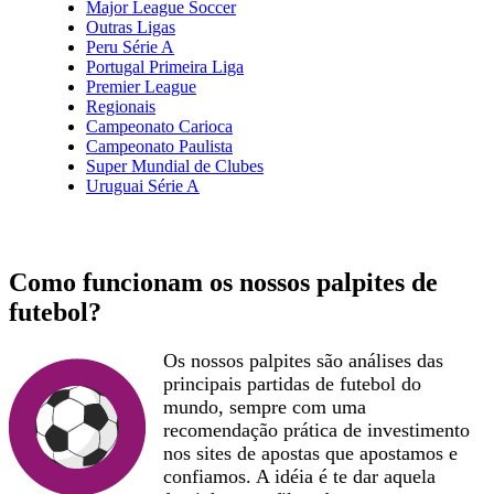
Major League Soccer
Outras Ligas
Peru Série A
Portugal Primeira Liga
Premier League
Regionais
Campeonato Carioca
Campeonato Paulista
Super Mundial de Clubes
Uruguai Série A
Como funcionam os nossos palpites de
futebol?
Os nossos palpites são análises das
principais partidas de futebol do
mundo, sempre com uma
recomendação prática de investimento
nos sites de apostas que apostamos e
confiamos. A idéia é te dar aquela