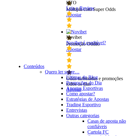
KTO
Leia o Review
Múltipla com Super Odds
Apostar
Novibet
Novibet é confiável?
Promoção Oddão
Apostar
Conteúdos
Quero ler sobre…
Últimas do Blog
Odds turbinadas e promoções
Promoções do Dia
todos os dias
Apostas Esportivas
Apostar
Como apostar?
Estratégias de Apostas
Trading Esportivo
Entrevistas
Outras categorias
Casas de aposta não
confiáveis
Cartola FC