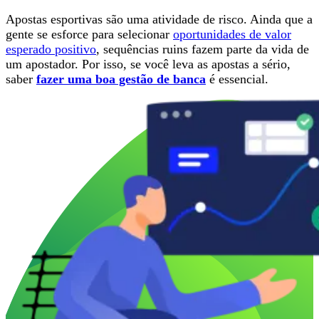
Apostas esportivas são uma atividade de risco. Ainda que a
gente se esforce para selecionar
oportunidades de valor
esperado positivo
, sequências ruins fazem parte da vida de
um apostador. Por isso, se você leva as apostas a sério,
saber
fazer uma boa gestão de banca
é essencial.