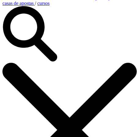
casas de apostas
/
cursos