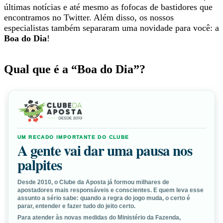
últimas notícias e até mesmo as fofocas de bastidores que
encontramos no Twitter. Além disso, os nossos
especialistas também separaram uma novidade para você: a
Boa do Dia
!
Qual que é a “Boa do Dia”?