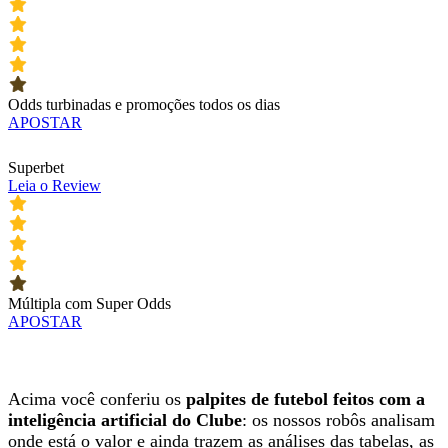
Odds turbinadas e promoções todos os dias
APOSTAR
Superbet
Leia o Review
Múltipla com Super Odds
APOSTAR
Acima você conferiu os
palpites de futebol feitos com a
inteligência artificial do Clube
: os nossos robôs analisam
onde está o valor e ainda trazem as análises das tabelas, as