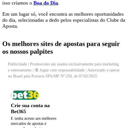
isso criamos o
Boa do Dia
.
Em um lugar só, você encontra as melhores oportunidades
do dia, selecionadas a dedo pelos especialistas do Clube da
Aposta.
Os melhores sites de apostas para seguir
os nossos palpites
Publicidade | Promocodes são usados exclusivamente para marketing
e rastreamento | 🔞 Jogue com responsabilidade | Autorizado a operar
no Brasil pela Portaria SPA/MF Nº 250, de 07/02/2025
Crie sua conta na
Bet365
E tenha acesso aos melhores
mercados de apostas e