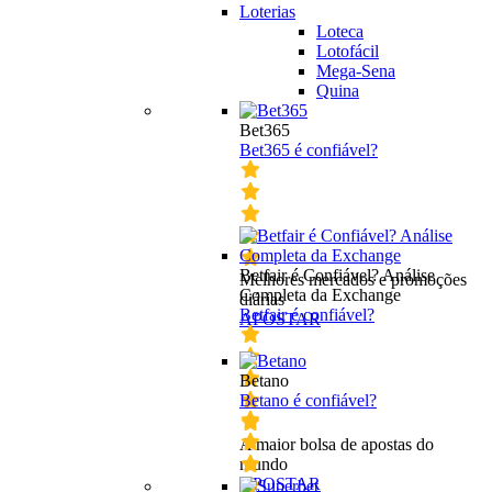
Loterias
Loteca
Lotofácil
Mega-Sena
Quina
Bet365
Bet365 é confiável?
Betfair é Confiável? Análise
Melhores mercados e promoções
Completa da Exchange
diárias
Betfair é confiável?
APOSTAR
Betano
Betano é confiável?
A maior bolsa de apostas do
mundo
APOSTAR