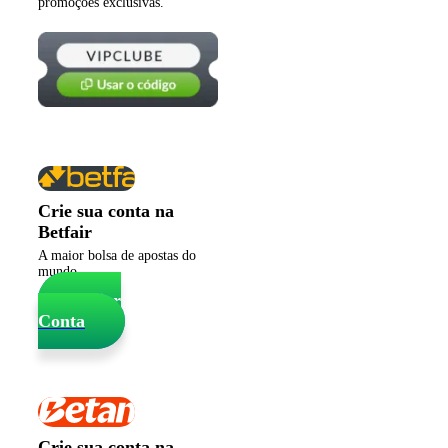
promoções exclusivas.
Crie sua conta na
Betfair
A maior bolsa de apostas do
mundo
Criar
Conta
Crie sua conta na