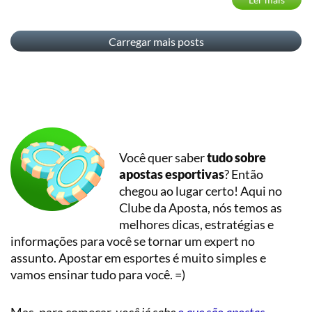
Carregar mais posts
Você quer saber
tudo sobre
apostas esportivas
? Então
chegou ao lugar certo! Aqui no
Clube da Aposta, nós temos as
melhores dicas, estratégias e
informações para você se tornar um expert no
assunto. Apostar em esportes é muito simples e
vamos ensinar tudo para você. =)