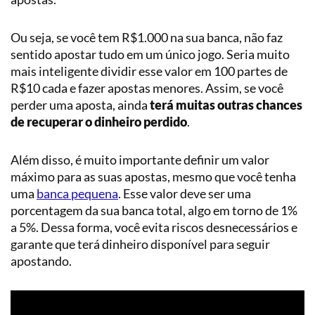
Ou seja, se você tem R$1.000 na sua banca, não faz
sentido apostar tudo em um único jogo. Seria muito
mais inteligente dividir esse valor em 100 partes de
R$10 cada e fazer apostas menores. Assim, se você
perder uma aposta, ainda
terá muitas outras chances
de recuperar o dinheiro perdido
.
Além disso, é muito importante definir um valor
máximo para as suas apostas, mesmo que você tenha
uma
banca pequena
. Esse valor deve ser uma
porcentagem da sua banca total, algo em torno de 1%
a 5%. Dessa forma, você evita riscos desnecessários e
garante que terá dinheiro disponível para seguir
apostando.