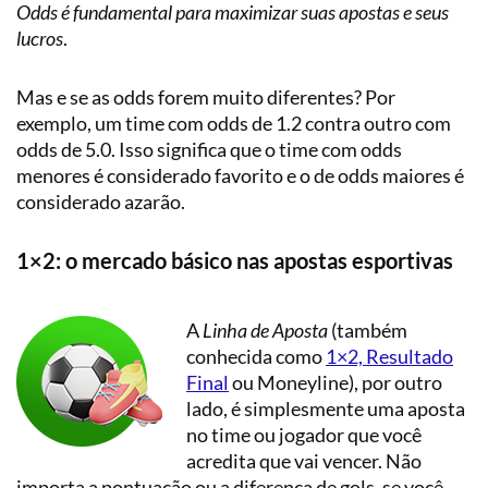
Odds é fundamental para maximizar suas apostas e seus
lucros
.
Mas e se as odds forem muito diferentes? Por
exemplo, um time com odds de 1.2 contra outro com
odds de 5.0. Isso significa que o time com odds
menores é considerado favorito e o de odds maiores é
considerado azarão.
1×2: o mercado básico nas apostas esportivas
A
Linha de Aposta
(também
conhecida como
1×2, Resultado
Final
ou Moneyline), por outro
lado, é simplesmente uma aposta
no time ou jogador que você
acredita que vai vencer. Não
importa a pontuação ou a diferença de gols, se você