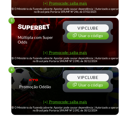
de
Trading
Promocode: saiba mais
Brasil
Apostas
Esportivo
🔞 O Ministério da Fazenda adverte: Apostar pode causar dependência | Autorizado a operar
Esportivas
no Brasil pela Portaria SPA/MF Nº 246, de 07/02/2025
Internacionais
Entrevistas
Quiz:
Seleções
Descubra
VIPCLUBE
Outras
o
Usar o código
categorias
Múltipla com Super
Chances de
seu
Odds
título e
perfil
rebaixamento
de
Promocode: saiba mais
apostador
🔞 O Ministério da Fazenda adverte: Apostar pode causar dependência | Autorizado a operar
no Brasil pela Portaria SPA/MF Nº 2.090, de 30/12/2024
Validador
Estatístico
VIPCLUBE
de
E-
Estratégias
Usar o código
Promoção Oddão
sports
Basquete
Promocode: saiba mais
🔞 O Ministério da Fazenda adverte: Apostar pode causar dependência | Autorizado a operar
Tênis
no Brasil pela Portaria SPA/MF Nº 2.092, de 30/12/2024
Planilha
Vôlei
Gestão
de