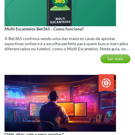
Multi Escanteios Bet365 - Como funciona?
A Bet365 continua sendo uma das maiores casas de apostas
esportivas online e é a escolha perfeita para quem busca mercados
diferenciados no futebol, como o Multi Escanteios. Neste guia, vou
te explicar como funciona esse mercado, suas principais vantagens
Ler mais
e dar exemplos práticos de como apostar em Multi Escanteios,
incluindo dicas e estratégias para […]
Odds altas: vale a pena apostar?