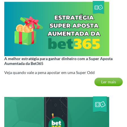
A melhor estratégia para ganhar dinheiro com a Super Aposta
Aumentada da Bet365
Veja quando vale a pena apostar em uma Super Odd
Ler mais