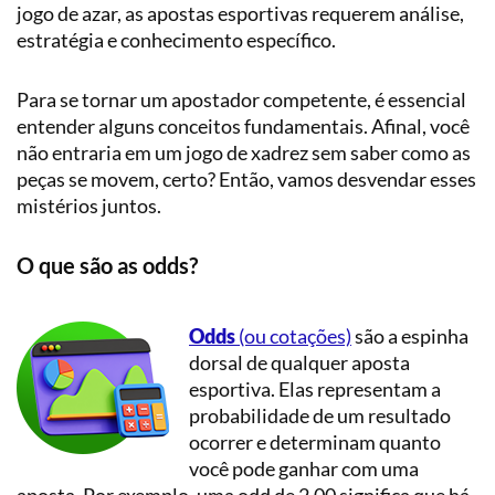
jogo de azar, as apostas esportivas requerem análise,
estratégia e conhecimento específico.
Para se tornar um apostador competente, é essencial
entender alguns conceitos fundamentais. Afinal, você
não entraria em um jogo de xadrez sem saber como as
peças se movem, certo? Então, vamos desvendar esses
mistérios juntos.
O que são as odds?
Odds
(ou cotações)
são a espinha
dorsal de qualquer aposta
esportiva. Elas representam a
probabilidade de um resultado
ocorrer e determinam quanto
você pode ganhar com uma