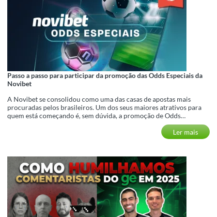
Passo a passo para participar da promoção das Odds Especiais da
Novibet
A Novibet se consolidou como uma das casas de apostas mais
procuradas pelos brasileiros. Um dos seus maiores atrativos para
quem está começando é, sem dúvida, a promoção de Odds
Especiais. Essa oferta permite que o apostador consiga retornos
Ler mais
muito acima do mercado em jogos selecionados. No entanto, é
preciso atenção aos detalhes: esta promoção […]