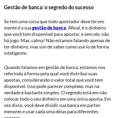
Gestão de banca: o segredo do sucesso
Se tem uma coisa que todo apostador deve ter em
mente é a sua
gestão de banca
. Afinal, é o dinheiro
que você tem disponível para apostar, e sem ele, não
há jogo. Mas, calma! Não estamos falando apenas de
ter dinheiro, mas sim de saber como usá-lo de forma
inteligente.
Quando falamos em gestão de banca, estamos nos
referindo à forma pela qual você distribui suas
apostas, considerando o valor total que você tem
disponível. Isso pode parecer complexo, mas na
verdade é bastante simples. O segredo está em não
colocar todo o seu dinheiro em uma única aposta. Em
vez disso, você deve dividir sua banca em partes
menores e usar cada uma delas para diferentes
apostas.