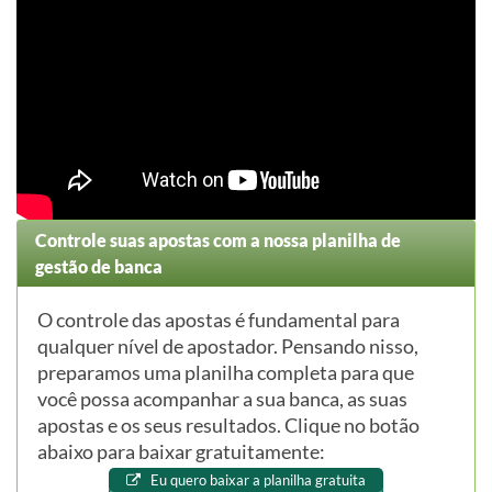
Controle suas apostas com a nossa planilha de
gestão de banca
O controle das apostas é fundamental para
qualquer nível de apostador. Pensando nisso,
preparamos uma planilha completa para que
você possa acompanhar a sua banca, as suas
apostas e os seus resultados. Clique no botão
abaixo para baixar gratuitamente:
Eu quero baixar a planilha gratuita