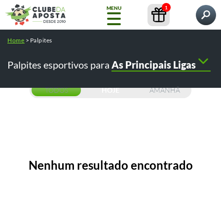
1
MENU
Pesquisar por
Home
>
Palpites
Home
Palpites
Conteúdos
Casas de Apostas
Palpites esportivos para
As Principais Ligas
NOVO
Copa
do
Mundo
TODOS
HOJE
AMANHÃ
Casas
de
Apostas
Nenhum resultado encontrado
Bônus
Pesquisas populares:
/
como apostar na bet365
como fazer o
Conteúdos
e
/
/
cadastro na bet365
betfair como funciona
telegram tips
Promoções
/
/
melhores casas de apostas
cursos
GRÁTIS
Guia
Ferramentas
Bet365
Completo