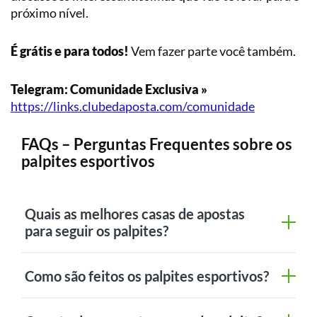
próximo nível.
É grátis e para todos!
Vem fazer parte você também.
Telegram: Comunidade Exclusiva »
https://links.clubedaposta.com/comunidade
FAQs – Perguntas Frequentes sobre os
palpites esportivos
Quais as melhores casas de apostas
para seguir os palpites?
Como são feitos os palpites esportivos?