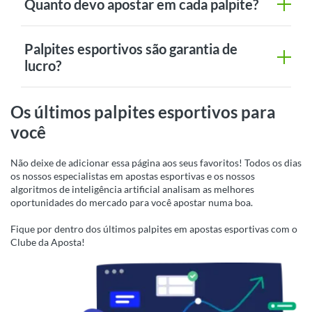
Quanto devo apostar em cada palpite?
Palpites esportivos são garantia de
lucro?
Os últimos palpites esportivos para
você
Não deixe de adicionar essa página aos seus favoritos! Todos os dias
os nossos especialistas em apostas esportivas e os nossos
algoritmos de inteligência artificial analisam as melhores
oportunidades do mercado para você apostar numa boa.
Fique por dentro dos últimos palpites em apostas esportivas com o
Clube da Aposta!