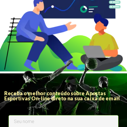
Receba o melhor conteúdo sobre Apostas
Esportivas On-line direto na sua caixa de email