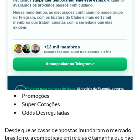
Promoções
Super Cotações
Odds Desreguladas
Desde que as casas de apostas inundaram o mercado
brasileiro, a competição entre elas é tamanha que não