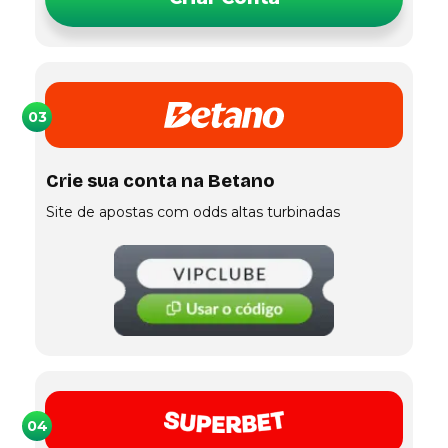
03
Crie sua conta na Betano
Site de apostas com odds altas turbinadas
04