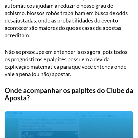
automáticos ajudam a reduzir o nosso grau de
achismo. Nossos robôs trabalham em busca de odds
desajustadas, onde as probabilidades do evento
acontecer são maiores do que as casas de apostas
acreditam.
Não se preocupe em entender isso agora, pois todos
os prognósticos e palpites possuem a devida
explicação matemática para que você entenda onde
vale a pena (ou não) apostar.
Onde acompanhar os palpites do Clube da
Aposta?