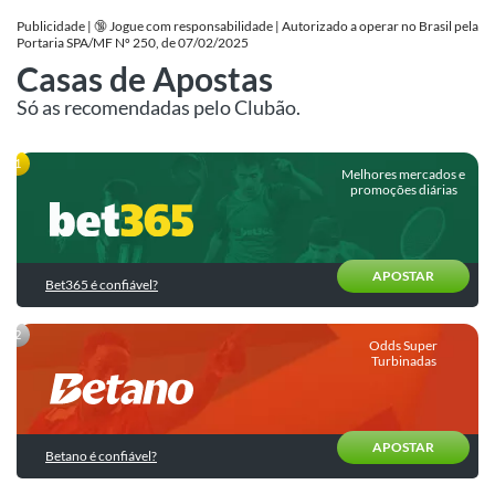
de
para
Apostas
Publicidade | 🔞 Jogue com responsabilidade | Autorizado a operar no Brasil pela
Betfair
a
Portaria SPA/MF Nº 250, de 07/02/2025
Fase
Últimas
Casas de Apostas
Betano
de
do
Palpites
Grupos
Blog
Só as recomendadas pelo Clubão.
Boa
Palpites
Promoções
do
Copa
do
Melhores mercados e
Dia
do
Dia
munidade
promoções diárias
Superbet
|
Mundo
Bilhete
SuperOdds
2026
Apostas
Pronto
Novibet
e
Esportivas
para
Promos
Comparador
Hoje
APOSTAR
KTO
Bet365 é confiável?
de
Como
Calculadora
Odds
apostar?
Palpites
Sportingbet
de
de
Odds Super
Apostas
Estratégias
hoje
Turbinadas
Ver
de
todas
Cursos
Apostas
Brasil
de
Apostas
Trading
Internacionais
APOSTAR
Esportivas
Betano é confiável?
Esportivo
Seleções