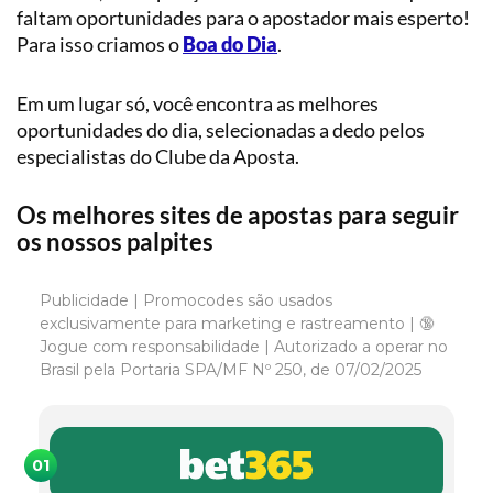
faltam oportunidades para o apostador mais esperto!
Para isso criamos o
Boa do Dia
.
Em um lugar só, você encontra as melhores
oportunidades do dia, selecionadas a dedo pelos
especialistas do Clube da Aposta.
Os melhores sites de apostas para seguir
os nossos palpites
Publicidade | Promocodes são usados
exclusivamente para marketing e rastreamento | 🔞
Jogue com responsabilidade | Autorizado a operar no
Brasil pela Portaria SPA/MF Nº 250, de 07/02/2025
01