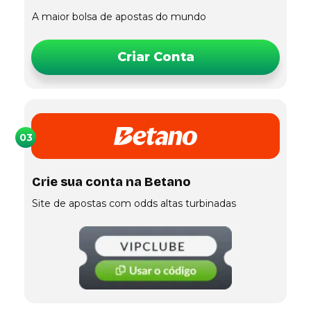
A maior bolsa de apostas do mundo
Criar Conta
03
Crie sua conta na Betano
Site de apostas com odds altas turbinadas