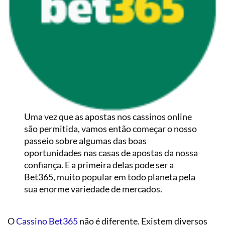
Uma vez que as apostas nos cassinos online
são permitida, vamos então começar o nosso
passeio sobre algumas das boas
oportunidades nas casas de apostas da nossa
confiança. E a primeira delas pode ser a
Bet365, muito popular em todo planeta pela
sua enorme variedade de mercados.
O
Cassino Bet365
não é diferente. Existem diversos