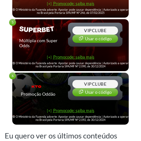
Quiz:
Entrevistas
Promocode: saiba mais
Descubra
🔞 O Ministério da Fazenda adverte: Apostar pode causar dependência | Autorizado a operar
Chances
o
no Brasil pela Portaria SPA/MF Nº 246, de 07/02/2025
Outras
de
seu
categorias
título
perfil
e
de
VIPCLUBE
rebaixamento
apostador
Usar o código
Múltipla com Super
Odds
Validador
Estatístico
Promocode: saiba mais
de
🔞 O Ministério da Fazenda adverte: Apostar pode causar dependência | Autorizado a operar
Estratégias
no Brasil pela Portaria SPA/MF Nº 2.090, de 30/12/2024
E-
sports
VIPCLUBE
Basquete
Usar o código
Promoção Oddão
Tênis
Planilha
Gestão
Promocode: saiba mais
Vôlei
de
🔞 O Ministério da Fazenda adverte: Apostar pode causar dependência | Autorizado a operar
Banca
no Brasil pela Portaria SPA/MF Nº 2.092, de 30/12/2024
Futebol
Americano
Planilha
Eu quero ver os últimos conteúdos
de