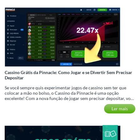
Cassino Grátis da Pinnacle: Como Jogar e se Divertir Sem Precisar
Depositar
Se você sempre quis experimentar jogos de cassino sem ter que
colocar a mão no bolso, o Cassino da Pinnacle é uma opção
excelente! Com a nova função de jogar sem precisar depositar, você
pode aproveitar toda a diversão do cassino sem o risco financeiro.
Ler mais
Vamos explorar como isso funciona e como você pode tirar […]