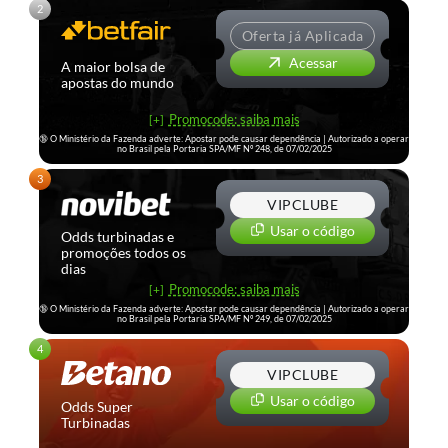
de
para
Apostas
Betfair
a
Oferta já Aplicada
Fase
Últimas
Acessar
Betano
A maior bolsa de
de
do
apostas do mundo
Palpites
Grupos
Blog
Promocode: saiba mais
Boa
Palpites
Promoções
🔞 O Ministério da Fazenda adverte: Apostar pode causar dependência | Autorizado a operar
do
Copa
do
no Brasil pela Portaria SPA/MF Nº 248, de 07/02/2025
Dia
do
Dia
munidade
Superbet
|
Mundo
Bilhete
SuperOdds
2026
VIPCLUBE
Apostas
Pronto
Novibet
e
Esportivas
para
Usar o código
Odds turbinadas e
Promos
Comparador
Hoje
promoções todos os
KTO
de
Como
dias
Calculadora
Odds
apostar?
Palpites
Promocode: saiba mais
Sportingbet
de
de
🔞 O Ministério da Fazenda adverte: Apostar pode causar dependência | Autorizado a operar
Apostas
no Brasil pela Portaria SPA/MF Nº 249, de 07/02/2025
Estratégias
hoje
Ver
de
todas
Cursos
Apostas
Brasil
de
VIPCLUBE
Apostas
Usar o código
Trading
Internacionais
Odds Super
Esportivas
Esportivo
Turbinadas
Seleções