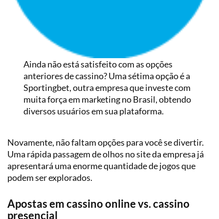
Ainda não está satisfeito com as opções
anteriores de cassino? Uma sétima opção é a
Sportingbet, outra empresa que investe com
muita força em marketing no Brasil, obtendo
diversos usuários em sua plataforma.
Novamente, não faltam opções para você se divertir.
Uma rápida passagem de olhos no site da empresa já
apresentará uma enorme quantidade de jogos que
podem ser explorados.
Apostas em cassino online vs. cassino
presencial