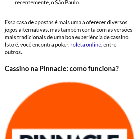
recentemente, o São Paulo.
Essa casa de apostas é mais uma a oferecer diversos
jogos alternativas, mas também conta com as versões
mais tradicionais de uma boa experiência de cassino.
Isto é, você encontra poker,
roleta online
, entre
outros.
Cassino na Pinnacle: como funciona?