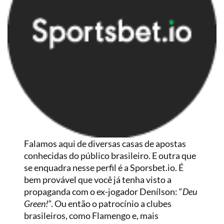
Falamos aqui de diversas casas de apostas
conhecidas do público brasileiro. E outra que
se enquadra nesse perfil é a Sporsbet.io. É
bem provável que você já tenha visto a
propaganda com o ex-jogador Denílson: “
Deu
Green!
“. Ou então o patrocínio a clubes
brasileiros, como Flamengo e, mais