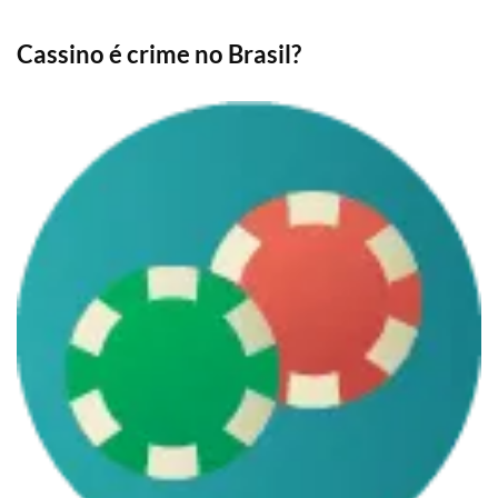
Cassino é crime no Brasil?