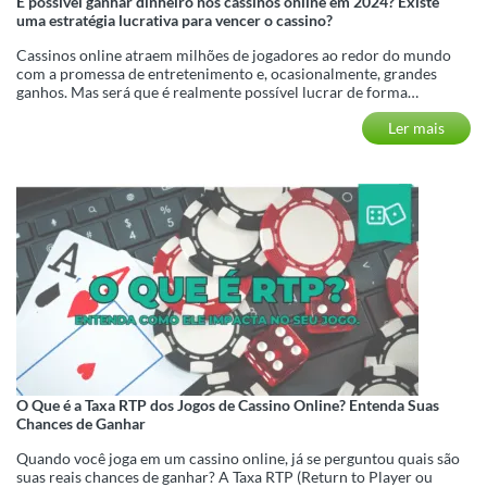
É possível ganhar dinheiro nos cassinos online em 2024? Existe
uma estratégia lucrativa para vencer o cassino?
Cassinos online atraem milhões de jogadores ao redor do mundo
com a promessa de entretenimento e, ocasionalmente, grandes
ganhos. Mas será que é realmente possível lucrar de forma
consistente? Ou as casas de apostas estão sempre em vantagem?
Ler mais
Neste artigo, exploramos as probabilidades, estratégias populares e
as melhores práticas para quem deseja jogar em um […]
O Que é a Taxa RTP dos Jogos de Cassino Online? Entenda Suas
Chances de Ganhar
Quando você joga em um cassino online, já se perguntou quais são
suas reais chances de ganhar? A Taxa RTP (Return to Player ou