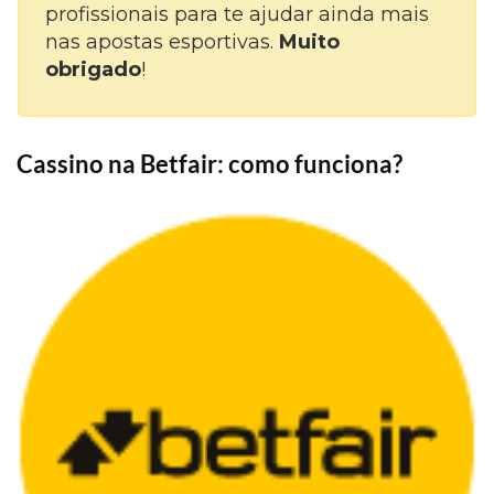
profissionais para te ajudar ainda mais
nas apostas esportivas.
Muito
obrigado
!
Cassino na Betfair: como funciona?