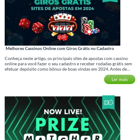
Melhores Cassinos Online com Giros Grátis no Cadastro
Conheça neste artigo, os principais sites de apostas com cassino
online para você fazer o seu cadastro e receber rodadas grátis sem
efetuar depósito como bônus de boas vindas em 2024. Antes de
começar, confira a nossa lista com as melhores casas de apostas
Ler mais
para você apostar. O Que São Giros Grátis e Como Funcionam […]