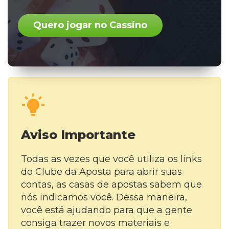
Quero jogar no Cassino
Aviso Importante
Todas as vezes que você utiliza os links
do Clube da Aposta para abrir suas
contas, as casas de apostas sabem que
nós indicamos você. Dessa maneira,
você está ajudando para que a gente
consiga trazer novos materiais e