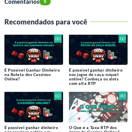
Comentários
0
Recomendados para você
É Possível Ganhar Dinheiro
É possível ganhar dinheiro
na Roleta dos Cassinos
nos jogos de caça-níquel
Online?
online? Conheça os slots
com alta RTP
É possível ganhar dinheiro
O Que é a Taxa RTP dos
nos cassinos online em
Jogos de Cassino Online?