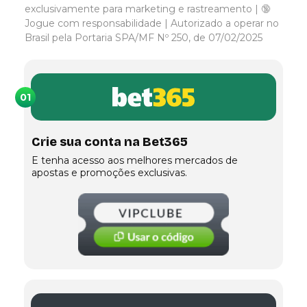
de
Trading
Brasil
exclusivamente para marketing e rastreamento | 🔞
Apostas
Esportivo
Jogue com responsabilidade | Autorizado a operar no
Esportivas
Internacionais
Brasil pela Portaria SPA/MF Nº 250, de 07/02/2025
Entrevistas
Quiz:
Seleções
Descubra
Outras
o
categorias
Chances de
seu
01
título e
perfil
rebaixamento
de
apostador
Crie sua conta na Bet365
Validador
E tenha acesso aos melhores mercados de
Estatístico
apostas e promoções exclusivas.
de
E-
Estratégias
sports
Basquete
Tênis
Planilha
Vôlei
Gestão
de