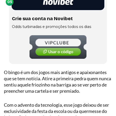
05
Crie sua conta na Novibet
Odds turbinadas e promoções todos os dias
O bingo é um dos jogos mais antigos e apaixonantes
que se tem notícia. Atire a primeira pedra quem nunca
sentiu aquele friozinho na barriga ao se ver perto de
preencher uma cartela e ser premiado.
Com o advento da tecnologia, esse jogo deixou de ser
exclusividade da festa da escola ou da quermesse do