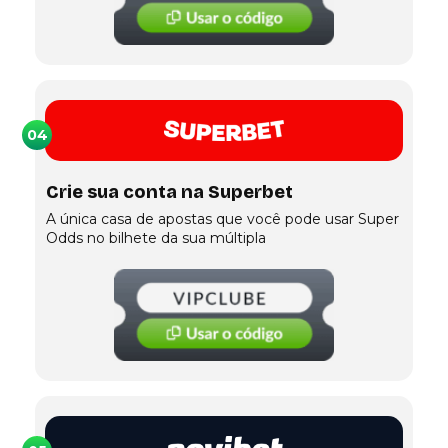
04
Crie sua conta na Superbet
A única casa de apostas que você pode usar Super
Odds no bilhete da sua múltipla