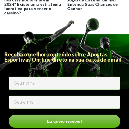
2024? Existe uma estratégia
Entenda Suas Chances de
lucrativa para vencer o
Ganhar
cassino?
Receba o melhor conteúdo sobre Apostas
Esportivas On-line direto na sua caixa de email
Eu quero receber!