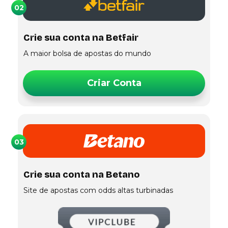
Futebol
Banca
02
Americano
Planilha
Loterias
de
Crie sua conta na Betfair
Precificação
A maior bolsa de apostas do mundo
Simulador
de
Criar Conta
Apostas
03
Crie sua conta na Betano
Site de apostas com odds altas turbinadas