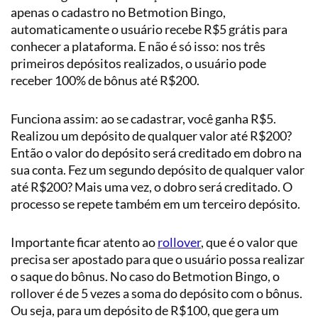
apenas o cadastro no Betmotion Bingo,
automaticamente o usuário recebe R$5 grátis para
conhecer a plataforma. E não é só isso: nos três
primeiros depósitos realizados, o usuário pode
receber 100% de bônus até R$200.
Funciona assim: ao se cadastrar, você ganha R$5.
Realizou um depósito de qualquer valor até R$200?
Então o valor do depósito será creditado em dobro na
sua conta. Fez um segundo depósito de qualquer valor
até R$200? Mais uma vez, o dobro será creditado. O
processo se repete também em um terceiro depósito.
Importante ficar atento ao
rollover
, que é o valor que
precisa ser apostado para que o usuário possa realizar
o saque do bônus. No caso do Betmotion Bingo, o
rollover é de 5 vezes a soma do depósito com o bônus.
Ou seja, para um depósito de R$100, que gera um