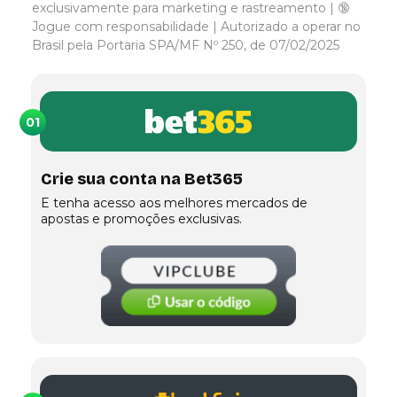
exclusivamente para marketing e rastreamento | 🔞
Jogue com responsabilidade | Autorizado a operar no
Brasil pela Portaria SPA/MF Nº 250, de 07/02/2025
01
Crie sua conta na Bet365
E tenha acesso aos melhores mercados de
apostas e promoções exclusivas.