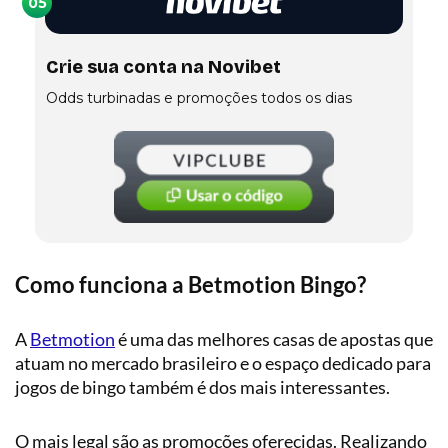
05
Crie sua conta na Novibet
Odds turbinadas e promoções todos os dias
Como funciona a Betmotion Bingo?
A
Betmotion
é uma das melhores casas de apostas que
atuam no mercado brasileiro e o espaço dedicado para
jogos de bingo também é dos mais interessantes.
O mais legal são as promoções oferecidas. Realizando