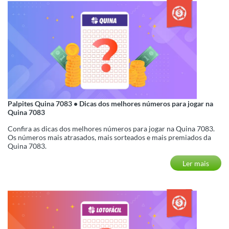
Palpites Quina 7083 • Dicas dos melhores números para jogar na
Quina 7083
Confira as dicas dos melhores números para jogar na Quina 7083.
Os números mais atrasados, mais sorteados e mais premiados da
Quina 7083.
Ler mais