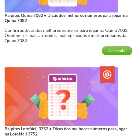
Palpites Quina 7082 • Dicas dos melhores números para jogar na
Quina 7082
Confira as dicas dos melhores números para jogar na Quina 7082.
Os números mais atrasados, mais sorteados e mais premiados da
Quina 7082.
Ler mais
Palpites Lotofácil 3752 • Dicas dos melhores números para jogar
na Lotofácil 3752