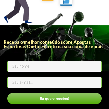
Receba o melhor conteúdo sobre Apostas
Esportivas On-line direto na sua caixa de email
Eu quero receber!