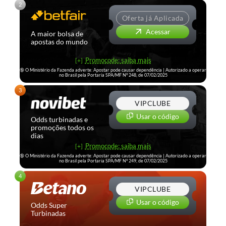
de
para
Apostas
Betfair
a
Oferta já Aplicada
Fase
Últimas
Acessar
Betano
A maior bolsa de
de
do
apostas do mundo
Palpites
Grupos
Blog
Promocode: saiba mais
Boa
Palpites
Promoções
🔞 O Ministério da Fazenda adverte: Apostar pode causar dependência | Autorizado a operar
do
Copa
do
no Brasil pela Portaria SPA/MF Nº 248, de 07/02/2025
Dia
do
Dia
munidade
Superbet
|
Mundo
Bilhete
SuperOdds
2026
VIPCLUBE
Apostas
Pronto
Novibet
e
Esportivas
para
Usar o código
Odds turbinadas e
Promos
Comparador
Hoje
promoções todos os
KTO
de
Como
dias
Calculadora
Odds
apostar?
Palpites
Promocode: saiba mais
Sportingbet
de
de
🔞 O Ministério da Fazenda adverte: Apostar pode causar dependência | Autorizado a operar
Apostas
no Brasil pela Portaria SPA/MF Nº 249, de 07/02/2025
Estratégias
hoje
Ver
de
todas
Cursos
Apostas
Brasil
de
VIPCLUBE
Apostas
Usar o código
Trading
Internacionais
Odds Super
Esportivas
Esportivo
Turbinadas
Seleções