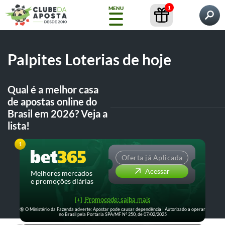
1
MENU
Pesquisar por
Home
Palpites Loterias de hoje
Palpites
Conteúdos
Casas de Apostas
NOVO
Copa
do
Qual é a melhor casa
Mundo
de apostas online do
Brasil em 2026? Veja a
lista!
Casas
de
Apostas
Oferta já Aplicada
Acessar
Melhores mercados
Bônus
Pesquisas populares:
/
como apostar na bet365
como fazer o
Conteúdos
e promoções diárias
e
/
/
cadastro na bet365
betfair como funciona
telegram tips
Promoções
/
/
melhores casas de apostas
cursos
Promocode: saiba mais
GRÁTIS
🔞 O Ministério da Fazenda adverte: Apostar pode causar dependência | Autorizado a operar
Guia
Ferramentas
no Brasil pela Portaria SPA/MF Nº 250, de 07/02/2025
Bet365
Completo