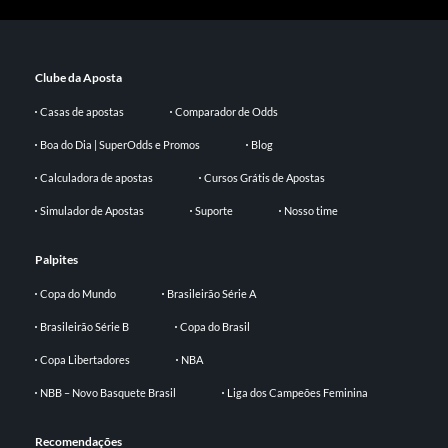
Clube da Aposta
Casas de apostas
Comparador de Odds
Boa do Dia | SuperOdds e Promos
Blog
Calculadora de apostas
Cursos Grátis de Apostas
Simulador de Apostas
Suporte
Nosso time
Palpites
Copa do Mundo
Brasileirão Série A
Brasileirão Série B
Copa do Brasil
Copa Libertadores
NBA
NBB – Novo Basquete Brasil
Liga dos Campeões Feminina
Recomendações