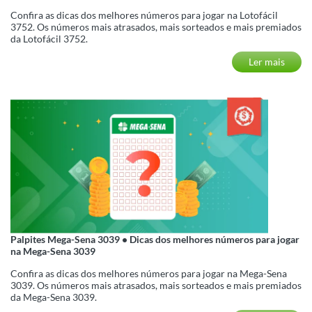
Confira as dicas dos melhores números para jogar na Lotofácil
3752. Os números mais atrasados, mais sorteados e mais premiados
da Lotofácil 3752.
Ler mais
Palpites Mega-Sena 3039 • Dicas dos melhores números para jogar
na Mega-Sena 3039
Confira as dicas dos melhores números para jogar na Mega-Sena
3039. Os números mais atrasados, mais sorteados e mais premiados
da Mega-Sena 3039.