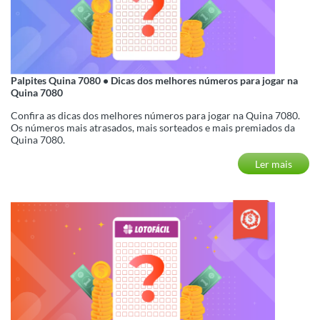
Palpites Quina 7080 • Dicas dos melhores números para jogar na
Quina 7080
Confira as dicas dos melhores números para jogar na Quina 7080.
Os números mais atrasados, mais sorteados e mais premiados da
Quina 7080.
Ler mais