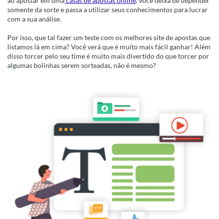
ao apostar em uma
casas de apostas online
, você deixa de depender
somente da sorte e passa a utilizar seus conhecimentos para lucrar
com a sua análise.
Por isso, que tal fazer um teste com os melhores site de apostas que
listamos lá em cima? Você verá que é muito mais fácil ganhar! Além
disso torcer pelo seu time é muito mais divertido do que torcer por
algumas bolinhas serem sorteadas, não é mesmo?