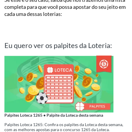
completa para que você possa apostar do seu jeito em
cada uma dessas loterias:
Eu quero ver os palpites da Loteria:
Palpites Loteca 1265 • Palpite da Loteca desta semana
Palpites Loteca 1265: Confira os palpites da Loteca desta semana,
com as melhores apostas para o concurso 1265 da Loteca.