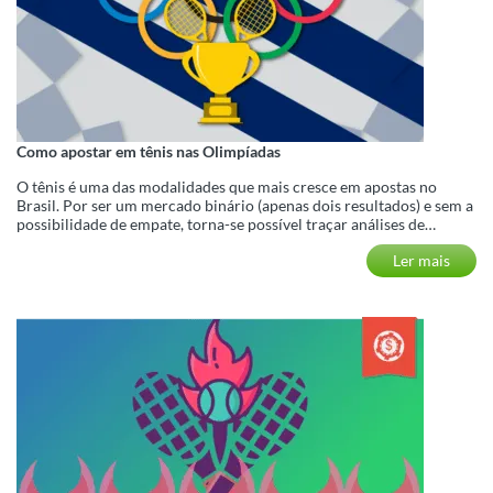
Como apostar em tênis nas Olimpíadas
O tênis é uma das modalidades que mais cresce em apostas no
Brasil. Por ser um mercado binário (apenas dois resultados) e sem a
possibilidade de empate, torna-se possível traçar análises de
probabilidades com maior facilidade nas apostas em tênis. Neste
Ler mais
artigo, preparamos um tutorial de como apostar em tênis nas
Olímpiadas e explicamos os principais aspectos […]