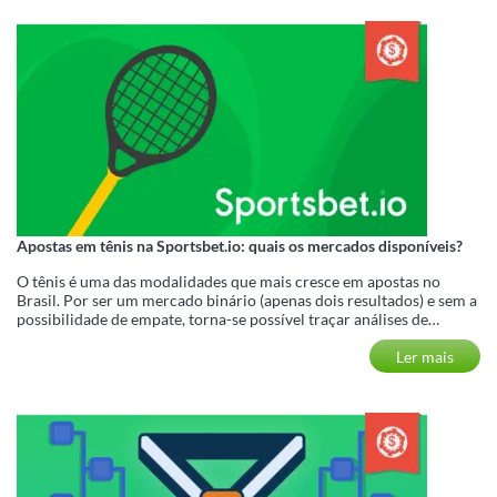
Apostas em tênis na Sportsbet.io: quais os mercados disponíveis?
O tênis é uma das modalidades que mais cresce em apostas no
Brasil. Por ser um mercado binário (apenas dois resultados) e sem a
possibilidade de empate, torna-se possível traçar análises de
probabilidades com maior facilidade em relação a outros esportes,
Ler mais
como o futebol. Pensando nisso, hoje vamos apresentar para você
alguns dos principais mercados […]