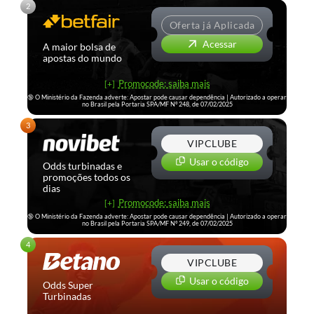
de
para
Apostas
Betfair
a
Oferta já Aplicada
Fase
Últimas
Acessar
Betano
A maior bolsa de
de
do
apostas do mundo
Palpites
Grupos
Blog
Promocode: saiba mais
Boa
Palpites
Promoções
🔞 O Ministério da Fazenda adverte: Apostar pode causar dependência | Autorizado a operar
do
Copa
do
no Brasil pela Portaria SPA/MF Nº 248, de 07/02/2025
Dia
do
Dia
munidade
Superbet
|
Mundo
Bilhete
SuperOdds
2026
VIPCLUBE
Apostas
Pronto
Novibet
e
Esportivas
para
Usar o código
Odds turbinadas e
Promos
Comparador
Hoje
promoções todos os
KTO
de
Como
dias
Calculadora
Odds
apostar?
Palpites
Promocode: saiba mais
Sportingbet
de
de
🔞 O Ministério da Fazenda adverte: Apostar pode causar dependência | Autorizado a operar
Apostas
no Brasil pela Portaria SPA/MF Nº 249, de 07/02/2025
Estratégias
hoje
Ver
de
todas
Cursos
Apostas
Brasil
de
VIPCLUBE
Apostas
Usar o código
Trading
Internacionais
Odds Super
Esportivas
Esportivo
Turbinadas
Seleções