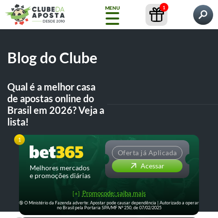
1
MENU
Pesquisar por
Home
Blog do Clube
Palpites
Conteúdos
Casas de Apostas
NOVO
Copa
do
Qual é a melhor casa
Mundo
de apostas online do
Brasil em 2026? Veja a
lista!
Casas
de
Apostas
Oferta já Aplicada
Acessar
Melhores mercados
Bônus
Pesquisas populares:
/
como apostar na bet365
como fazer o
Conteúdos
e promoções diárias
e
/
/
cadastro na bet365
betfair como funciona
telegram tips
Promoções
/
/
melhores casas de apostas
cursos
Promocode: saiba mais
GRÁTIS
🔞 O Ministério da Fazenda adverte: Apostar pode causar dependência | Autorizado a operar
Guia
Ferramentas
no Brasil pela Portaria SPA/MF Nº 250, de 07/02/2025
Bet365
Completo