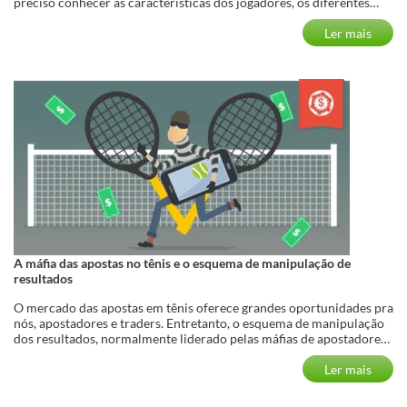
preciso conhecer as características dos jogadores, os diferentes
tipos de pisos das quadras de tênis, e também o básico, como as
Ler mais
regras do jogo. Neste artigo, preparamos um tutorial de como
apostar em tênis na 188Bet e explicamos os […]
A máfia das apostas no tênis e o esquema de manipulação de
resultados
O mercado das apostas em tênis oferece grandes oportunidades pra
nós, apostadores e traders. Entretanto, o esquema de manipulação
dos resultados, normalmente liderado pelas máfias de apostadores,
segue manchando o circuito de tênis e a integridade dos tenistas.
Ler mais
Portanto, neste artigo, vamos explicar como funciona a máfia das
apostas e porque diversos tenistas estão sendo suspendidos e/ou
banidos pelo […]