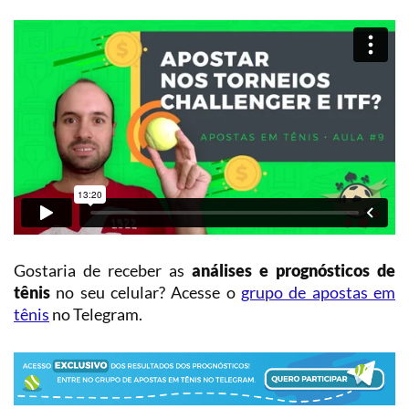
de
Trading
Brasil
Apostas
Esportivo
Esportivas
Internacionais
Entrevistas
Quiz:
Seleções
Descubra
Outras
o
categorias
Chances de
seu
título e
perfil
rebaixamento
de
apostador
Validador
Estatístico
de
E-
Estratégias
Gostaria de receber as
análises e prognósticos de
sports
tênis
no seu celular? Acesse o
grupo de apostas em
Basquete
tênis
no Telegram.
Tênis
Planilha
Vôlei
Gestão
de