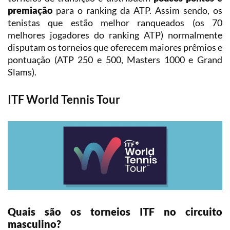
premiação
para o ranking da ATP. Assim sendo, os
tenistas que estão melhor ranqueados (os 70
melhores jogadores do ranking ATP) normalmente
disputam os torneios que oferecem maiores prêmios e
pontuação (ATP 250 e 500, Masters 1000 e Grand
Slams).
ITF World Tennis Tour
Quais são os torneios ITF no circuito
masculino?