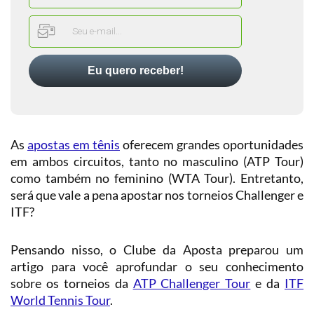
Completo
Bet365
GRÁTIS
para
Ferramentas
a
de
Betfair
Fase
Apostas
de
Eu quero receber!
Betano
Grupos
Últimas
do
Palpites
Blog
Palpites
Copa
do
Promoções
Boa
As
apostas em tênis
Mundo
oferecem grandes oportunidades
do
Superbet
do
2026
Dia
em ambos circuitos, tanto no masculino (ATP Tour)
Dia
como também no feminino (WTA Tour). Entretanto,
Novibet
|
Comparador
Apostas
munidade
será que vale a pena apostar nos torneios Challenger e
SuperOdds
de
Esportivas
Bilhete
KTO
e
ITF?
Odds
Pronto
Promos
Como
para
Sportingbet
apostar?
Hoje
Calculadora
Pensando nisso, o Clube da Aposta preparou um
Ver
de
artigo para você aprofundar o seu conhecimento
Estratégias
Palpites
todas
Apostas
de
sobre os torneios da
ATP Challenger Tour
e da
ITF
de
Apostas
hoje
World Tennis Tour
.
Cursos