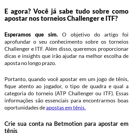
E agora? Você já sabe tudo sobre como
apostar nos torneios Challenger e ITF?
Esperamos que sim.
O objetivo do artigo foi
aprofundar o seu conhecimento sobre os torneios
Challenger e ITF. Além disso, queremos proporcionar
dicas e insights que irão ajudar na melhor escolha de
aposta no longo prazo.
Portanto, quando você apostar em um jogo de tênis,
fique atento ao jogador, o tipo de quadra e qual a
categoria do torneio (ATP Challenger ou ITF). Essas
informações são essenciais para encontrarmos boas
oportunidades de
apostas em tênis.
Crie sua conta na Betmotion para apostar em
tênis