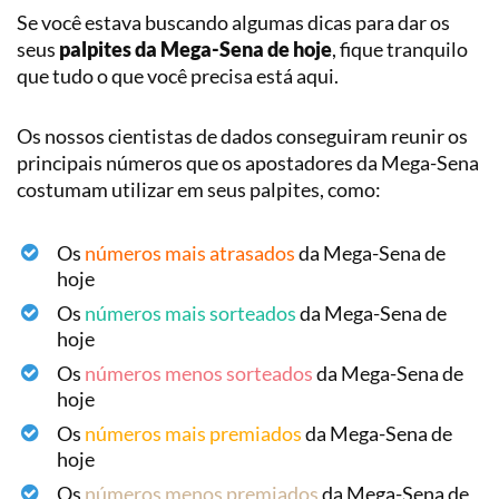
Loterias
Precificação
Se você estava buscando algumas dicas para dar os
seus
palpites da Mega-Sena de hoje
, fique tranquilo
Simulador
que tudo o que você precisa está aqui.
de
Apostas
Os nossos cientistas de dados conseguiram reunir os
principais números que os apostadores da Mega-Sena
costumam utilizar em seus palpites, como:
Os
números mais atrasados
da Mega-Sena de
hoje
Os
números mais sorteados
da Mega-Sena de
hoje
Os
números menos sorteados
da Mega-Sena de
hoje
Os
números mais premiados
da Mega-Sena de
hoje
Os
números menos premiados
da Mega-Sena de