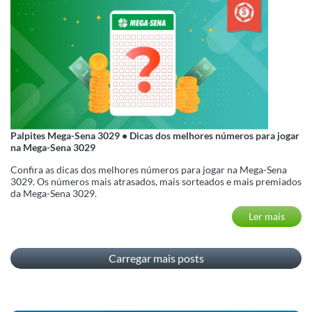
Palpites Mega-Sena 3029 • Dicas dos melhores números para jogar
na Mega-Sena 3029
Confira as dicas dos melhores números para jogar na Mega-Sena
3029. Os números mais atrasados, mais sorteados e mais premiados
da Mega-Sena 3029.
Ler mais
Carregar mais posts