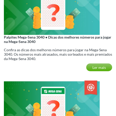
Palpites Mega-Sena 3040 • Dicas dos melhores números para jogar
na Mega-Sena 3040
Confira as dicas dos melhores números para jogar na Mega-Sena
3040. Os números mais atrasados, mais sorteados e mais premiados
da Mega-Sena 3040.
Ler mais