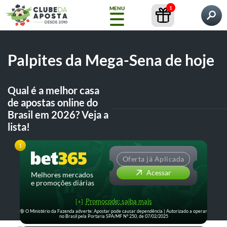
1
MENU
Pesquisar por
Home
Palpites da Mega-Sena de hoje
Palpites
Conteúdos
Casas de Apostas
NOVO
Copa
do
Qual é a melhor casa
Mundo
de apostas online do
Brasil em 2026? Veja a
lista!
Casas
de
Apostas
Oferta já Aplicada
Acessar
Melhores mercados
Bônus
Pesquisas populares:
/
como apostar na bet365
como fazer o
Conteúdos
e promoções diárias
e
/
/
cadastro na bet365
betfair como funciona
telegram tips
Promoções
/
/
melhores casas de apostas
cursos
Promocode: saiba mais
GRÁTIS
🔞 O Ministério da Fazenda adverte: Apostar pode causar dependência | Autorizado a operar
Guia
Ferramentas
no Brasil pela Portaria SPA/MF Nº 250, de 07/02/2025
Bet365
Completo