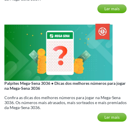
Ler mais
Palpites Mega-Sena 3036 • Dicas dos melhores números para jogar
na Mega-Sena 3036
Confira as dicas dos melhores números para jogar na Mega-Sena
3036. Os números mais atrasados, mais sorteados e mais premiados
da Mega-Sena 3036.
Ler mais