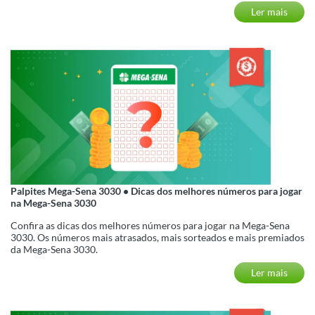
Ler mais
Palpites Mega-Sena 3030 • Dicas dos melhores números para jogar
na Mega-Sena 3030
Confira as dicas dos melhores números para jogar na Mega-Sena
3030. Os números mais atrasados, mais sorteados e mais premiados
da Mega-Sena 3030.
Ler mais