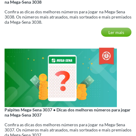
na Mega-Sena 3038
Confira as dicas dos melhores números para jogar na Mega-Sena
3038. Os números mais atrasados, mais sorteados e mais premiados
da Mega-Sena 3038.
Ler mais
Palpites Mega-Sena 3037 • Dicas dos melhores números para jogar
na Mega-Sena 3037
Confira as dicas dos melhores números para jogar na Mega-Sena
3037. Os números mais atrasados, mais sorteados e mais premiados
da Mega-Sena 3037.