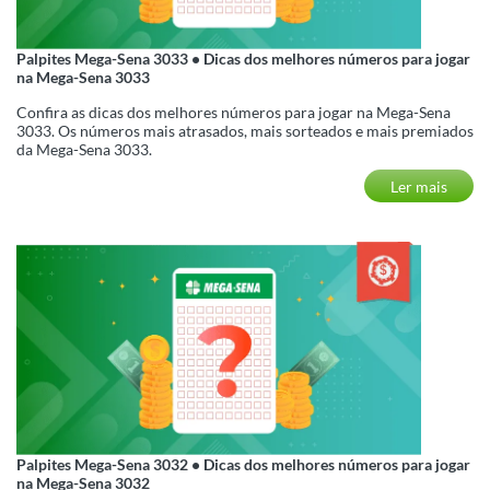
Palpites Mega-Sena 3033 • Dicas dos melhores números para jogar
na Mega-Sena 3033
Confira as dicas dos melhores números para jogar na Mega-Sena
3033. Os números mais atrasados, mais sorteados e mais premiados
da Mega-Sena 3033.
Ler mais
Palpites Mega-Sena 3032 • Dicas dos melhores números para jogar
na Mega-Sena 3032