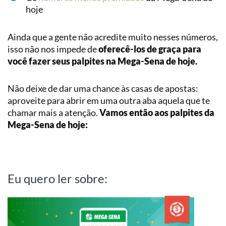
hoje
Ainda que a gente não acredite muito nesses números,
isso não nos impede de
oferecê-los de graça para
você fazer seus palpites na Mega-Sena de hoje.
Não deixe de dar uma chance às casas de apostas:
aproveite para abrir em uma outra aba aquela que te
chamar mais a atenção.
Vamos então aos palpites da
Mega-Sena de hoje:
Eu quero ler sobre: