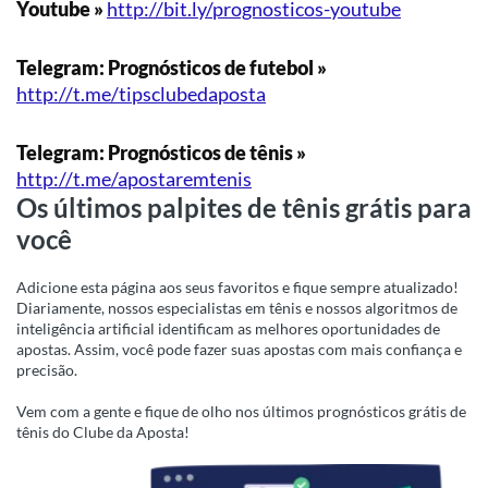
Youtube »
http://bit.ly/prognosticos-youtube
Telegram: Prognósticos de futebol »
http://t.me/tipsclubedaposta
Telegram: Prognósticos de tênis »
http://t.me/apostaremtenis
Os últimos palpites de tênis grátis para
você
Adicione esta página aos seus favoritos e fique sempre atualizado!
Diariamente, nossos especialistas em tênis e nossos algoritmos de
inteligência artificial identificam as melhores oportunidades de
apostas. Assim, você pode fazer suas apostas com mais confiança e
precisão.
Vem com a gente e fique de olho nos últimos prognósticos grátis de
tênis do Clube da Aposta!