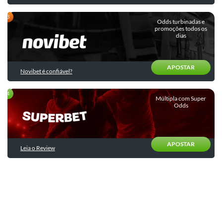
Quiz:
Entrevistas
Descubra
Chances
o
Odds turbinadas e
Outras
de
seu
promoções todos os
categorias
título
dias
perfil
e
de
rebaixamento
apostador
APOSTAR
Novibet é confiável?
Validador
Estatístico
de
Múltipla com Super
Estratégias
Odds
E-
sports
Basquete
APOSTAR
Leia o Review
Tênis
Planilha
Gestão
Vôlei
de
Banca
Futebol
Americano
Planilha
de