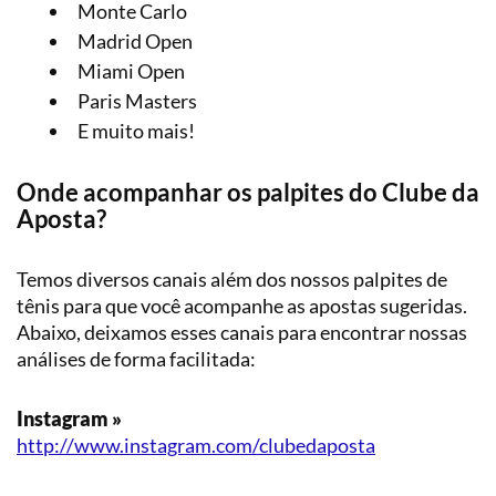
Monte Carlo
Madrid Open
Miami Open
Paris Masters
E muito mais!
Onde acompanhar os palpites do Clube da
Aposta?
Temos diversos canais além dos nossos palpites de
tênis para que você acompanhe as apostas sugeridas.
Abaixo, deixamos esses canais para encontrar nossas
análises de forma facilitada:
Instagram »
http://www.instagram.com/clubedaposta