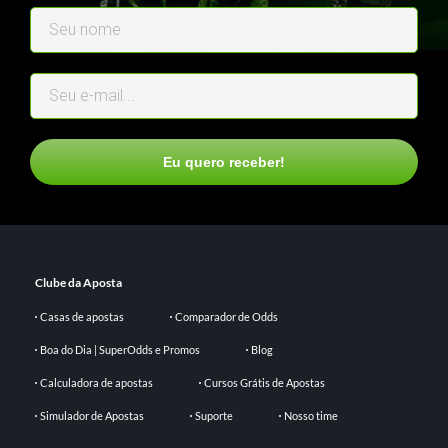
Eu quero receber!
Clube da Aposta
Casas de apostas
Comparador de Odds
Boa do Dia | SuperOdds e Promos
Blog
Calculadora de apostas
Cursos Grátis de Apostas
Simulador de Apostas
Suporte
Nosso time