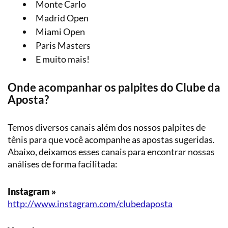
Monte Carlo
Madrid Open
Miami Open
Paris Masters
E muito mais!
Onde acompanhar os palpites do Clube da
Aposta?
Temos diversos canais além dos nossos palpites de
tênis para que você acompanhe as apostas sugeridas.
Abaixo, deixamos esses canais para encontrar nossas
análises de forma facilitada:
Instagram »
http://www.instagram.com/clubedaposta