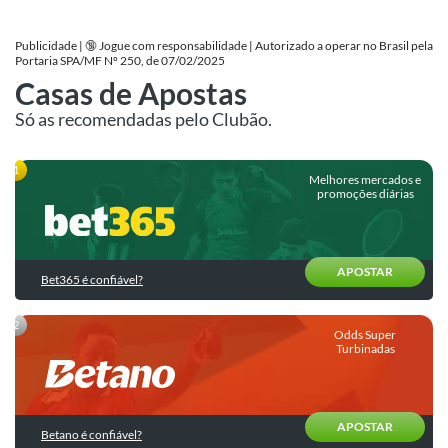
Completo
Bet365
GRÁTIS
para
Ferramentas
Publicidade | 🔞 Jogue com responsabilidade | Autorizado a operar no Brasil pela
a
de
Portaria SPA/MF Nº 250, de 07/02/2025
Betfair
Fase
Apostas
Casas de Apostas
de
Betano
Grupos
Últimas
Só as recomendadas pelo Clubão.
do
Palpites
Blog
Palpites
Copa
Melhores mercados e
do
Promoções
promoções diárias
Boa
Mundo
do
Superbet
do
2026
Dia
Dia
Novibet
|
Comparador
Apostas
munidade
APOSTAR
SuperOdds
Bet365 é confiável?
de
Esportivas
Bilhete
KTO
e
Odds
Pronto
Promos
Como
para
Sportingbet
Odds Super
apostar?
Hoje
Turbinadas
Calculadora
Ver
de
Estratégias
Palpites
todas
Apostas
de
de
Apostas
hoje
APOSTAR
Cursos
Betano é confiável?