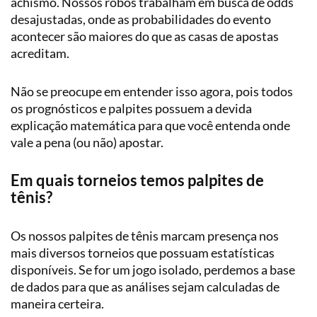
achismo. Nossos robôs trabalham em busca de odds
desajustadas, onde as probabilidades do evento
acontecer são maiores do que as casas de apostas
acreditam.
Não se preocupe em entender isso agora, pois todos
os prognósticos e palpites possuem a devida
explicação matemática para que você entenda onde
vale a pena (ou não) apostar.
Em quais torneios temos palpites de
tênis?
Os nossos palpites de tênis marcam presença nos
mais diversos torneios que possuam estatísticas
disponíveis. Se for um jogo isolado, perdemos a base
de dados para que as análises sejam calculadas de
maneira certeira.