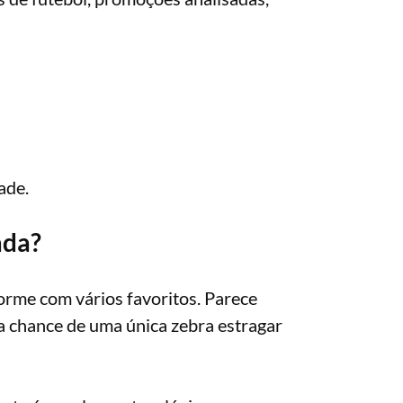
ade.
ada?
orme com vários favoritos. Parece
a chance de uma única zebra estragar