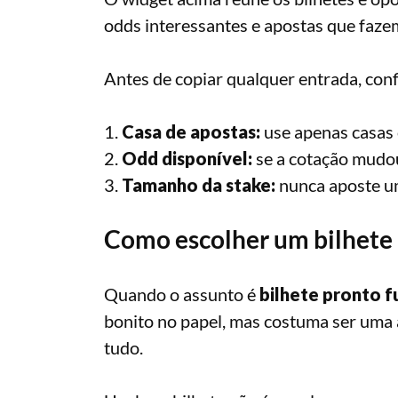
odds interessantes e apostas que fazem
Antes de copiar qualquer entrada, conf
Casa de apostas:
use apenas casas 
Odd disponível:
se a cotação mudou 
Tamanho da stake:
nunca aposte um
Como escolher um bilhete 
Quando o assunto é
bilhete pronto f
bonito no papel, mas costuma ser uma 
tudo.