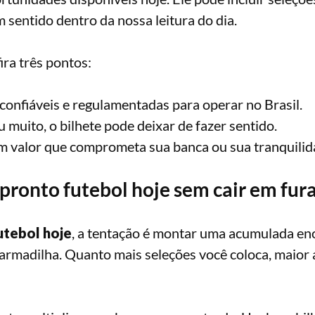
 sentido dentro da nossa leitura do dia.
ira três pontos:
confiáveis e regulamentadas para operar no Brasil.
muito, o bilhete pode deixar de fazer sentido.
 valor que comprometa sua banca ou sua tranquilid
pronto futebol hoje sem cair em fur
utebol hoje
, a tentação é montar uma acumulada en
armadilha. Quanto mais seleções você coloca, maior 