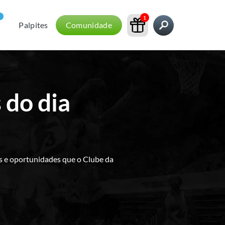
S
1
Palpites
Comunidade
ostas
/
/
o na bet365
betfair como funciona
 do dia
 e oportunidades que o Clube da