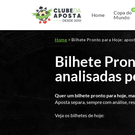
Copa do
Home
Mundo
Pe
Home
>
Bilhete Pronto para Hoje: apost
Pes
Bilhete Pron
tel
analisadas p
Quer um bilhete pronto para hoje, m
Aposta separa, sempre com análise, res
Veja os bilhetes de hoje: