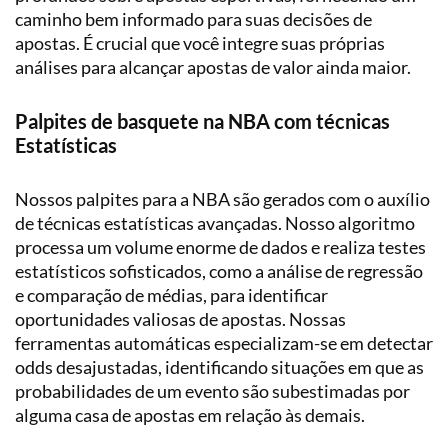
caminho bem informado para suas decisões de
apostas. É crucial que você integre suas próprias
análises para alcançar apostas de valor ainda maior.
Palpites de basquete na NBA com técnicas
Estatísticas
Nossos palpites para a NBA são gerados com o auxílio
de técnicas estatísticas avançadas. Nosso algoritmo
processa um volume enorme de dados e realiza testes
estatísticos sofisticados, como a análise de regressão
e comparação de médias, para identificar
oportunidades valiosas de apostas. Nossas
ferramentas automáticas especializam-se em detectar
odds desajustadas, identificando situações em que as
probabilidades de um evento são subestimadas por
alguma casa de apostas em relação às demais.