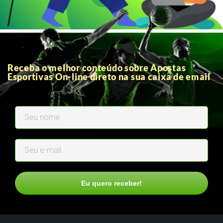
Receba o melhor conteúdo sobre Apostas
Esportivas On-line direto na sua caixa de email
Eu quero receber!