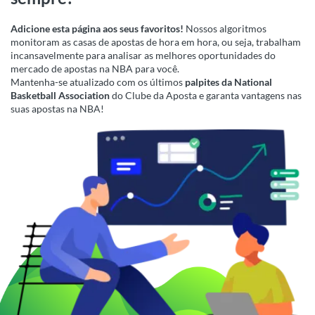
Adicione esta página aos seus favoritos!
Nossos algoritmos
monitoram as casas de apostas de hora em hora, ou seja, trabalham
incansavelmente para analisar as melhores oportunidades do
mercado de apostas na NBA para você.
Mantenha-se atualizado com os últimos
palpites da National
Basketball Association
do Clube da Aposta e garanta vantagens nas
suas apostas na NBA!