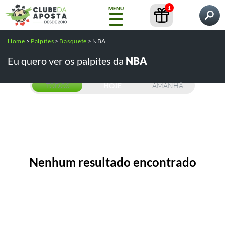
1
MENU
Pesquisar por
Home
>
Palpites
>
Basquete
>
NBA
Home
Palpites
Conteúdos
Casas de Apostas
Eu quero ver os palpites da
NBA
NOVO
Copa
do
TODOS
HOJE
AMANHÃ
Mundo
Casas
de
Apostas
Nenhum resultado encontrado
Bônus
Pesquisas populares:
/
como apostar na bet365
como fazer o
Conteúdos
e
/
/
cadastro na bet365
betfair como funciona
telegram tips
Promoções
/
/
melhores casas de apostas
cursos
GRÁTIS
Guia
Ferramentas
Bet365
Completo