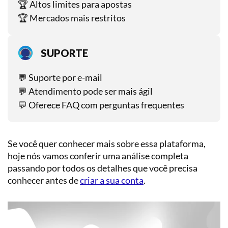
🏆
Altos limites para apostas
Loterias
Precificação
🏆 Mercados mais restritos
Simulador
de
Apostas
SUPORTE
💬
Suporte por e-mail
💬
Atendimento pode ser mais ágil
💬
Oferece FAQ com perguntas frequentes
Se você quer conhecer mais sobre essa plataforma,
hoje nós vamos conferir uma análise completa
passando por todos os detalhes que você precisa
conhecer antes de
criar a sua conta
.