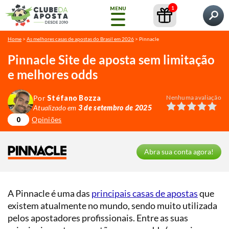
1
MENU
Pesquisar por
Home
>
As melhores casas de apostas do Brasil em 2026
>
Pinnacle
Aposte com melhores odds
Home
Pinnacle Site de aposta sem limitação
Palpites
Conteúdos
Casas de Apostas
Abra sua conta agora!
NOVO
e melhores odds
Copa
Opiniões
0
Nossa Avaliação
do
Mundo
Por
Stéfano Bozza
Nenhuma avaliação
Atualizado em
3 de setembro de 2025
Opiniões
0
Casas
de
Apostas
Abra sua conta agora!
Bônus
Pesquisas populares:
/
como apostar na bet365
como fazer o
Conteúdos
e
/
/
cadastro na bet365
betfair como funciona
telegram tips
A Pinnacle é uma das
principais casas de apostas
que
Promoções
/
/
melhores casas de apostas
cursos
existem atualmente no mundo, sendo muito utilizada
GRÁTIS
Guia
pelos apostadores profissionais. Entre as suas
Ferramentas
Bet365
Completo