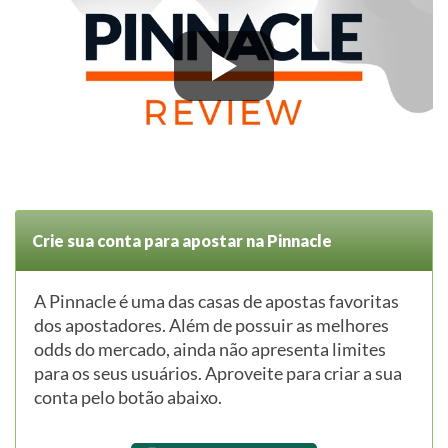
Crie sua conta para apostar na Pinnacle
A Pinnacle é uma das casas de apostas favoritas
dos apostadores. Além de possuir as melhores
odds do mercado, ainda não apresenta limites
para os seus usuários. Aproveite para criar a sua
conta pelo botão abaixo.