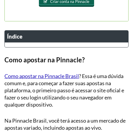
Criar conta na Pinnacle
Índice
Como apostar na Pinnacle?
Como apostar na Pinnacle Brasil
? Essa é uma dúvida
comum e, para começar a fazer suas apostas na
plataforma, o primeiro passo é acessar o site oficial e
fazer o seu login utilizando o seu navegador em
qualquer dispositivo.
Na Pinnacle Brasil, você terá acesso a um mercado de
apostas variado, incluindo apostas ao vivo.