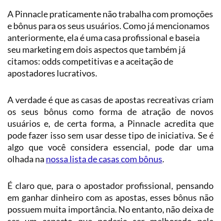
A Pinnacle praticamente não trabalha com promoções
e bônus para os seus usuários. Como já mencionamos
anteriormente, ela é uma casa profissional e baseia
seu marketing em dois aspectos que também já
citamos: odds competitivas e a aceitação de
apostadores lucrativos.
A verdade é que as casas de apostas recreativas criam
os seus bônus como forma de atração de novos
usuários e, de certa forma, a Pinnacle acredita que
pode fazer isso sem usar desse tipo de iniciativa. Se é
algo que você considera essencial, pode dar uma
olhada na
nossa lista de casas com bônus
.
É claro que, para o apostador profissional, pensando
em ganhar dinheiro com as apostas, esses bônus não
possuem muita importância. No entanto, não deixa de