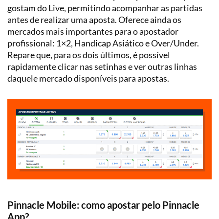
gostam do Live, permitindo acompanhar as partidas
antes de realizar uma aposta. Oferece ainda os
mercados mais importantes para o apostador
profissional: 1×2, Handicap Asiático e Over/Under.
Repare que, para os dois últimos, é possível
rapidamente clicar nas setinhas e ver outras linhas
daquele mercado disponíveis para apostas.
Pinnacle Mobile: como apostar pelo Pinnacle
App?