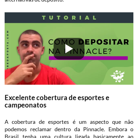
Excelente cobertura de esportes e
campeonatos
A cobertura de esportes é um aspecto que não
podemos reclamar dentro da Pinnacle. Embora o
Brasil tenha uma cultura ligada basicamente ao