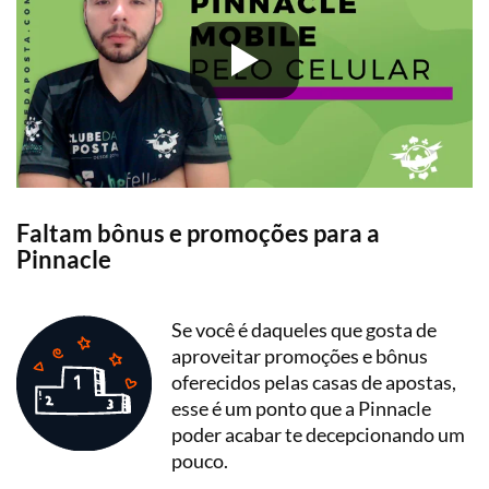
Faltam bônus e promoções para a
Pinnacle
Se você é daqueles que gosta de
aproveitar promoções e bônus
oferecidos pelas casas de apostas,
esse é um ponto que a Pinnacle
poder acabar te decepcionando um
pouco.