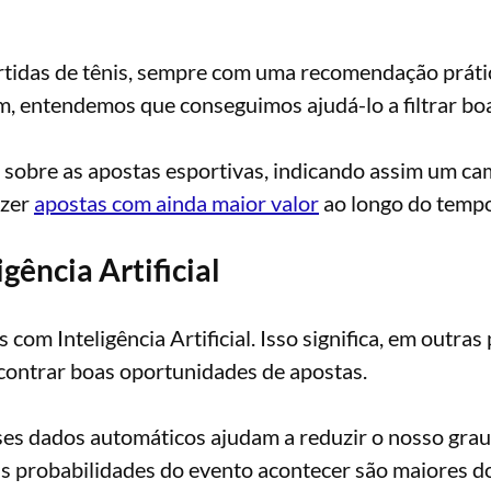
artidas de tênis, sempre com uma recomendação prátic
, entendemos que conseguimos ajudá-lo a filtrar bo
 sobre as apostas esportivas, indicando assim um c
azer
apostas com ainda maior valor
ao longo do tempo
igência Artificial
 com Inteligência Artificial. Isso significa, em outra
ncontrar boas oportunidades de apostas.
s dados automáticos ajudam a reduzir o nosso grau
s probabilidades do evento acontecer são maiores do