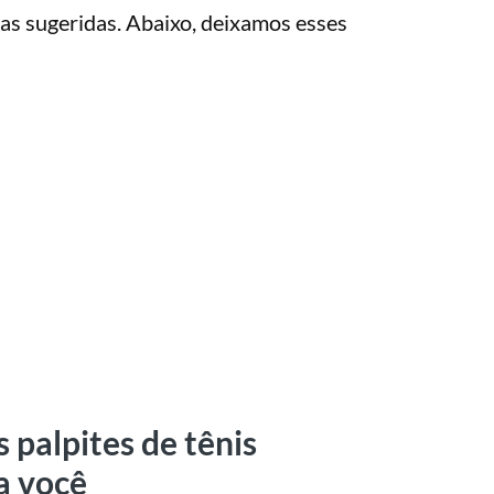
as sugeridas. Abaixo, deixamos esses
 palpites de tênis
a você