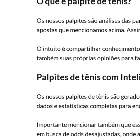
O que é palpite de tênis?
Os nossos palpites são análises das p
apostas que mencionamos acima. Assim
O intuito é compartilhar conhecimento
também suas próprias opiniões para f
Palpites de tênis com Intel
Os nossos palpites de tênis são gerados
dados e estatísticas completas para e
Importante mencionar também que esse
em busca de odds desajustadas, onde a