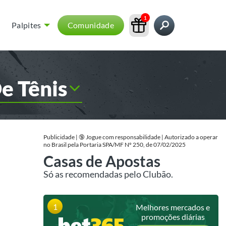
1
Palpites
Comunidade
ostas
De Tênis
/
/
o na bet365
betfair como funciona
Publicidade | 🔞 Jogue com responsabilidade | Autorizado a operar
no Brasil pela Portaria SPA/MF Nº 250, de 07/02/2025
Casas de Apostas
Só as recomendadas pelo Clubão.
Melhores mercados e
promoções diárias