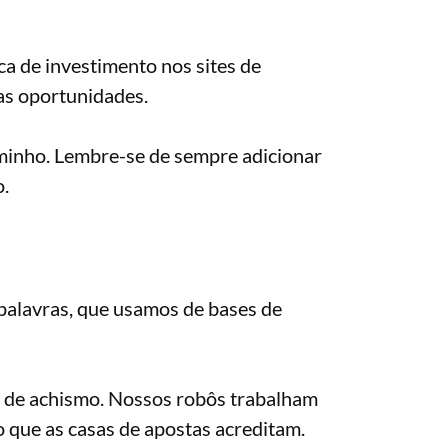
a de investimento nos sites de
as oportunidades.
aminho. Lembre-se de sempre adicionar
.
s palavras, que usamos de bases de
 de achismo. Nossos robôs trabalham
 que as casas de apostas acreditam.