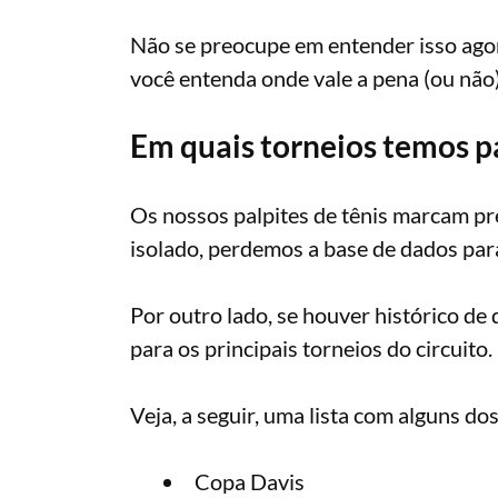
Não se preocupe em entender isso agor
você entenda onde vale a pena (ou não)
Em quais torneios temos pa
Os nossos palpites de tênis marcam pre
isolado, perdemos a base de dados para
Por outro lado, se houver histórico de d
para os principais torneios do circuito.
Veja, a seguir, uma lista com alguns do
Copa Davis