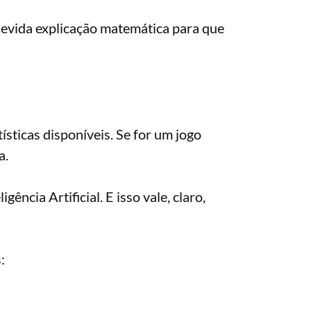
devida explicação matemática para que
sticas disponíveis. Se for um jogo
a.
ência Artificial. E isso vale, claro,
: