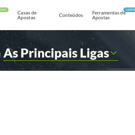
NOVO
GRÁTI
Casas de
Ferramentas de
Conteúdos
Apostas
Apostas
squisar por
Palpites
Conteúdos
Casas de Ap
a
As Principais Ligas
quisas populares:
/
como apostar na bet365
como fazer o cadastr
/
/
egram tips
melhores casas de apostas
cursos