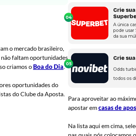
Crie sua
Superbe
04
A única ca
pode usar 
da sua múl
am o mercado brasileiro,
e não faltam oportunidades
Crie sua
05
sso criamos o
Boa do Dia
.
Odds turb
todos os d
hores oportunidades do
listas do Clube da Aposta.
Para aproveitar ao máximo
apostar em
casas de apo
Na lista aqui em cima, se
nas quais nós colocamos o