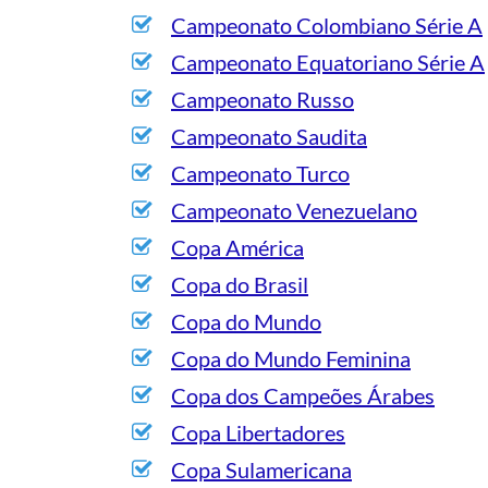
Campeonato Colombiano Série A
Campeonato Equatoriano Série A
Campeonato Russo
Campeonato Saudita
Campeonato Turco
Campeonato Venezuelano
Copa América
Copa do Brasil
Copa do Mundo
Copa do Mundo Feminina
Copa dos Campeões Árabes
Copa Libertadores
Copa Sulamericana