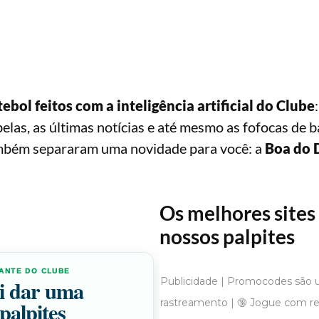
tebol feitos com a inteligência artificial do Clube
abelas, as últimas notícias e até mesmo as fofocas de
também separaram uma novidade para você: a
Boa do 
Os melhores sites 
nossos palpites
Publicidade | Promocodes são 
rastreamento | 🔞 Jogue com res