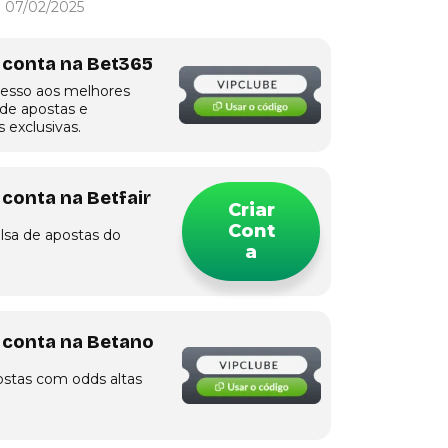
e 07/02/2025
a conta na Bet365
cesso aos melhores
de apostas e
exclusivas.
 conta na Betfair
Criar
Cont
lsa de apostas do
a
a conta na Betano
ostas com odds altas