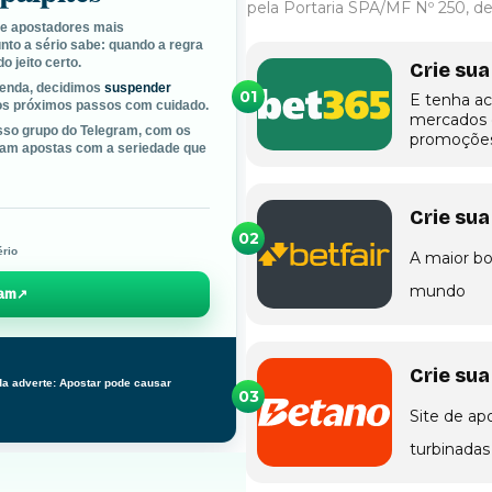
pela Portaria SPA/MF Nº 250, d
Crie su
01
E tenha a
mercados 
promoções 
Crie sua
02
A maior bo
mundo
Crie su
03
Site de ap
turbinadas