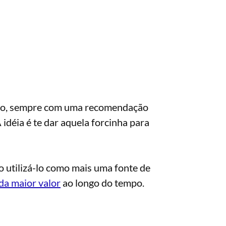
undo, sempre com uma recomendação
idéia é te dar aquela forcinha para
 utilizá-lo como mais uma fonte de
da maior valor
ao longo do tempo.