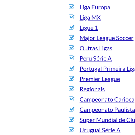
Liga Europa
Liga MX
Ligue 1
Major League Soccer
Outras Ligas
Peru Série A
Portugal Primeira Lig
Premier League
Regionais
Campeonato Carioca
Campeonato Paulista
Super Mundial de Cl
Uruguai Série A