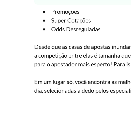
Promoções
Super Cotações
Odds Desreguladas
Desde que as casas de apostas inundar
a competição entre elas é tamanha qu
para o apostador mais esperto! Para i
Em um lugar só, você encontra as mel
dia, selecionadas a dedo pelos especia