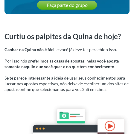
Faça parte do grupo
Curtiu os palpites da Quina de hoje?
Ganhar na Quina não é fácil
e você já deve ter percebido isso.
Por isso nós preferimos as
casas de apostas
: nelas
você aposta
somente naquilo que você quer e no que tem conhecimento
.
Se te parece interessante a idéia de usar seus conhecimentos para
lucrar nas apostas esportivas, não deixe de escolher um dos sites de
apostas online que selecionamos para você ali em cima.