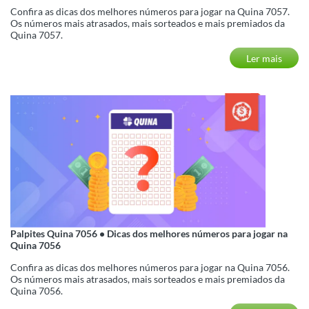
Confira as dicas dos melhores números para jogar na Quina 7057.
Os números mais atrasados, mais sorteados e mais premiados da
Quina 7057.
Ler mais
Palpites Quina 7056 • Dicas dos melhores números para jogar na
Quina 7056
Confira as dicas dos melhores números para jogar na Quina 7056.
Os números mais atrasados, mais sorteados e mais premiados da
Quina 7056.