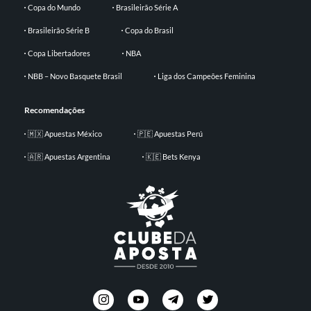
Copa do Mundo
Brasileirão Série A
Brasileirão Série B
Copa do Brasil
Copa Libertadores
NBA
NBB – Novo Basquete Brasil
Liga dos Campeões Feminina
Recomendações
🇲🇽 Apuestas México
🇵🇪 Apuestas Perú
🇦🇷 Apuestas Argentina
🇰🇪 Bets Kenya