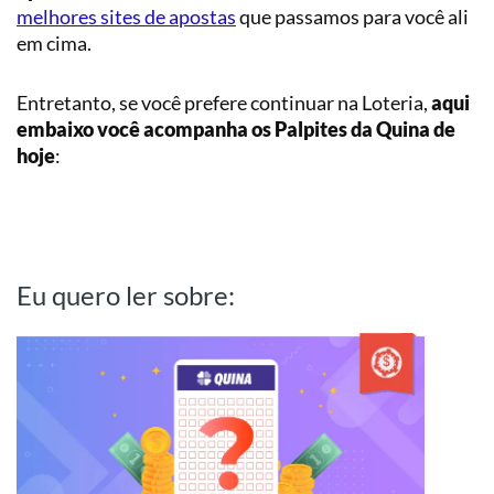
Loterias
Precificação
melhores sites de apostas
que passamos para você ali
em cima.
Simulador
de
Apostas
Entretanto, se você prefere continuar na Loteria,
aqui
embaixo você acompanha os Palpites da Quina de
hoje
:
Eu quero ler sobre: