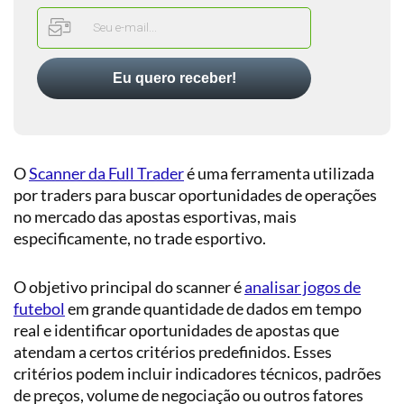
de
para
Apostas
Betfair
a
Fase
Últimas
Betano
de
do
Palpites
Eu quero receber!
Grupos
Blog
Boa
Palpites
Promoções
do
Copa
do
Dia
do
Dia
munidade
Superbet
|
Mundo
O
Scanner da Full Trader
é uma ferramenta utilizada
Bilhete
SuperOdds
2026
Apostas
Pronto
por traders para buscar oportunidades de operações
Novibet
e
Esportivas
para
no mercado das apostas esportivas, mais
Promos
Comparador
Hoje
KTO
especificamente, no trade esportivo.
de
Como
Calculadora
Odds
apostar?
Palpites
Sportingbet
de
de
Apostas
O objetivo principal do scanner é
analisar jogos de
Estratégias
hoje
Ver
futebol
em grande quantidade de dados em tempo
de
todas
Cursos
Apostas
real e identificar oportunidades de apostas que
Brasil
de
atendam a certos critérios predefinidos. Esses
Apostas
Trading
Internacionais
Esportivas
critérios podem incluir indicadores técnicos, padrões
Esportivo
de preços, volume de negociação ou outros fatores
Seleções