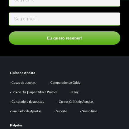
Eu quero receber!
Clube da Aposta
Casas de apostas
Comparador de Odds
Boa do Dia | SuperOdds e Promos
Blog
Calculadora de apostas
Cursos Grátis de Apostas
Simulador de Apostas
Suporte
Nosso time
Palpites