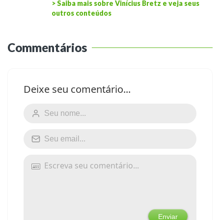
> Saiba mais sobre Vinícius Bretz e veja seus
outros conteúdos
Commentários
Deixe seu comentário...