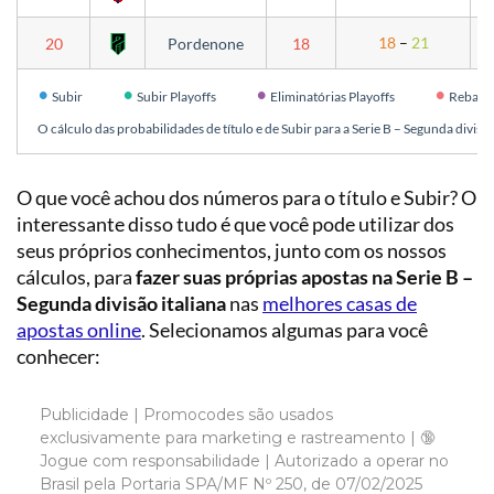
18
–
21
20
Pordenone
18
•
•
•
•
Subir⠀⠀⠀⠀
Subir Playoffs⠀⠀⠀⠀
Eliminatórias Playoffs⠀⠀⠀⠀
Rebaix
O cálculo das probabilidades de título e de Subir para a Serie B – Segunda divis
O que você achou dos números para o título e Subir? O
interessante disso tudo é que você pode utilizar dos
seus próprios conhecimentos, junto com os nossos
cálculos, para
fazer suas próprias apostas na Serie B –
Segunda divisão italiana
nas
melhores casas de
apostas online
. Selecionamos algumas para você
conhecer:
Publicidade | Promocodes são usados
exclusivamente para marketing e rastreamento | 🔞
Jogue com responsabilidade | Autorizado a operar no
Brasil pela Portaria SPA/MF Nº 250, de 07/02/2025