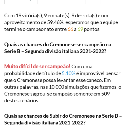
Com 19 vitória(s), 9 empate(s), 9 derrota(s) e um
aproveitamento de 59.46%, esperamos que a equipe
termine o campeonato entre
66
a
69
pontos.
Quais as chances do Cremonese ser campeão na
Serie B – Segunda divisão italiana 2021-2022?
Muito difícil de ser campeão!
Com uma
probabilidade de título de
5.10%
é improvável pensar
que o Cremonese possa levantar esse caneco. Em
outras palavras, nas 10,000 simulações que fizemos, o
Cremonese sagrou-se campeão somente em 509
destes cenários.
Quais as chances de Subir do Cremonese na Serie B –
Segunda divisão italiana 2021-2022?