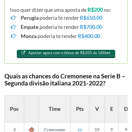
Isso quer dizer que uma aposta de
R$200
no:
Perugia
poderia te render
R$650.00
Empate
poderia te render
R$700.00
Monza
poderia te render
R$400.00
Apostar agora com o bônus de R$200 da 188bet
Quais as chances do Cremonese na Serie B –
Segunda divisão italiana 2021-2022?
Pos
⠀
Time
Pts
V
E
D
3
Cremonese
66
19
9
9