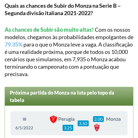
Quais as chances de Subir do Monza na Serie B –
Segunda divisão italiana 2021-2022?
As chances de Subir são muito altas!
Com os nossos
modelos, chegamos às probabilidades empolgantes de
79.35%
para o que o Monza leve a vaga. A classificação
é uma realidade próxima, porque de todos os 10,000
cenários que simulamos, em 7,935 o Monza acabou
terminando o campeonato com a pontuação que
precisava.
Próxima partida do Monza na luta pelo topo da
tabela
Perugia
Monza
📅
2.00
3.50
3.25
6/5/2022