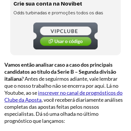
Crie sua conta na Novibet
Odds turbinadas e promoções todos os dias
Vamos então analisar caso a caso dos principais
candidatos ao título da Serie B – Segunda divisão
italiana
? Antes de seguirmos adiante, vale lembrar
que o nosso trabalho não se encerra por aqui. Lá no
Youtube, ao se
inscrever no canal de prognósticos do
Clube da Aposta
, você receberá diariamente análises
completas das apostas feitas pelos nossos
especialistas. Dá só uma olhada no último
prognóstico que lançamos: