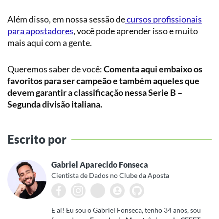
Além disso, em nossa sessão de
cursos profissionais
para apostadores
, você pode aprender isso e muito
mais aqui com a gente.
Queremos saber de você:
Comenta aqui embaixo os
favoritos para ser campeão e também aqueles que
devem garantir a classificação nessa Serie B –
Segunda divisão italiana.
Escrito por
Gabriel Aparecido Fonseca
Cientista de Dados no Clube da Aposta
E aí! Eu sou o Gabriel Fonseca, tenho 34 anos, sou