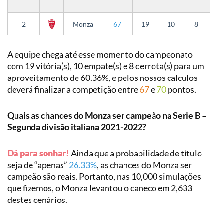
2
Monza
67
19
10
8
A equipe chega até esse momento do campeonato
com 19 vitória(s), 10 empate(s) e 8 derrota(s) para um
aproveitamento de 60.36%, e pelos nossos calculos
deverá finalizar a competição entre
67
e
70
pontos.
Quais as chances do Monza ser campeão na Serie B –
Segunda divisão italiana 2021-2022?
Dá para sonhar!
Ainda que a probabilidade de título
seja de “apenas”
26.33%
, as chances do Monza ser
campeão são reais. Portanto, nas 10,000 simulações
que fizemos, o Monza levantou o caneco em 2,633
destes cenários.