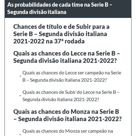
As probabilidades de cada time na Serie B –
Segunda divisão italiana
Chances de título e de Subir para a
Serie B – Segunda divisão italiana
2021-2022 na 37ª rodada
Quais as chances do Lecce na Serie B –
Segunda divisão italiana 2021-2022?
Quais as chances do Lecce ser campeão na Serie
B – Segunda divisão italiana 2021-2022?
Quais as chances de Subir do Lecce na Serie B –
Segunda divisão italiana 2021-2022?
Quais as chances do Monza na Serie B
– Segunda divisão italiana 2021-2022?
Quais as chances do Monza ser campeão na