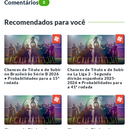
Comentários
0
Recomendados para você
Chances de Título e de Subir
Chances de Título e de Subir
no Brasileirão Série B 2026
na La Liga 2 - Segunda
• Probabilidades para a 15ª
divisão espanhola 2025-
rodada
2026 • Probabilidades para
a 41ª rodada