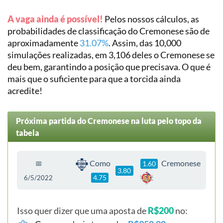
A vaga ainda é possível!
Pelos nossos cálculos, as
probabilidades de classificação do Cremonese são de
aproximadamente
31.07%
. Assim, das 10,000
simulações realizadas, em 3,106 deles o Cremonese se
deu bem, garantindo a posição que precisava. O que é
mais que o suficiente para que a torcida ainda
acredite!
Próxima partida do Cremonese na luta pelo topo da
tabela
Como
Cremonese
📅
1.60
3.80
4.75
6/5/2022
Isso quer dizer que uma aposta de
R$200
no: