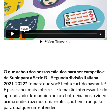
O que achou dos nossos cálculos para ser campeão e
de Subir para a Serie B – Segunda divisão italiana
2021-2022?
Tomara que você tenha curtido bastante!
E para saber mais sobre esse tema tão interessante, do
aprendizado de máquina no futebol, deixamos o vídeo
acima onde trazemos uma explicação bem tranquila
para qualquer um entender.