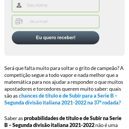
Completo
Bet365
GRÁTIS
para
Ferramentas
a
de
Betfair
Fase
Apostas
de
Betano
Grupos
Últimas
do
Eu quero receber!
Palpites
Blog
Palpites
Copa
do
Promoções
Boa
Mundo
do
Superbet
do
2026
Dia
Será que falta muito para soltar o grito de campeão? A
Dia
Novibet
|
competição segue a todo vapor e nada melhor que a
Comparador
Apostas
munidade
SuperOdds
de
matemática para nos ajudar a responder o que muitos
Esportivas
Bilhete
KTO
e
Odds
apostadores e torcedores querem muito saber: quais
Pronto
Promos
Como
para
são as
chances de título e de Subir para a Serie B –
Sportingbet
apostar?
Hoje
Calculadora
Segunda divisão italiana 2021-2022 na 37ª rodada?
Ver
de
Estratégias
Palpites
todas
Apostas
de
de
Saber as
probabilidades de título e de Subir na Serie
Apostas
hoje
Cursos
B – Segunda divisão italiana 2021-2022
não é uma