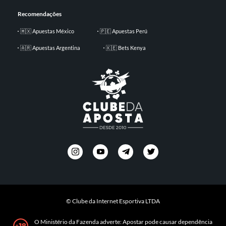
Recomendações
🇲🇽 Apuestas México
🇵🇪 Apuestas Perú
🇦🇷 Apuestas Argentina
🇰🇪 Bets Kenya
© Clube da Internet Esportiva LTDA
O Ministério da Fazenda adverte: Apostar pode causar dependência