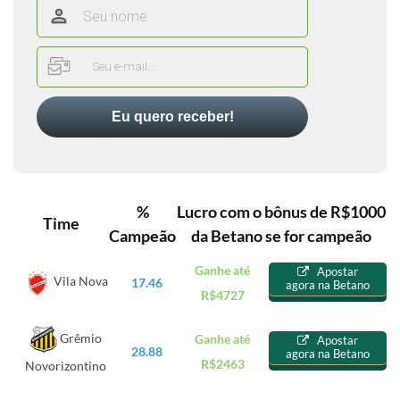
Completo
Bet365
GRÁTIS
para
Ferramentas
a
de
Betfair
Fase
Apostas
de
Betano
Grupos
Últimas
do
Eu quero receber!
Palpites
Blog
Palpites
Copa
do
Promoções
Boa
Mundo
do
Superbet
do
2026
Dia
%
Lucro com o bônus de R$1000
Dia
Time
Novibet
|
Comparador
Campeão
da Betano se for campeão
Apostas
munidade
SuperOdds
de
Esportivas
Bilhete
KTO
e
Odds
Ganhe até
Apostar
Pronto
Promos
Vila Nova
17.46
agora na Betano
Como
para
R$4727
Sportingbet
apostar?
Hoje
Calculadora
Ver
de
Grêmio
Ganhe até
Estratégias
Apostar
Palpites
todas
Apostas
28.88
agora na Betano
de
de
R$2463
Novorizontino
Apostas
hoje
Cursos