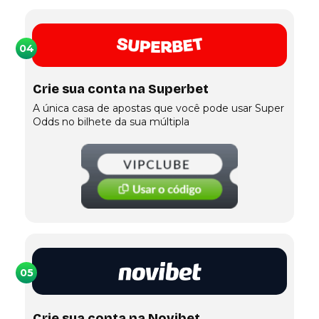
04
Crie sua conta na Superbet
A única casa de apostas que você pode usar Super
Odds no bilhete da sua múltipla
05
Crie sua conta na Novibet