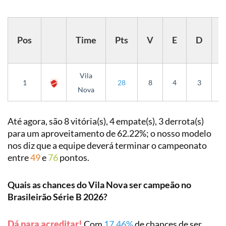
Pos
⠀
Time
Pts
V
E
D
A
Vila
1
28
8
4
3
Nova
Até agora, são 8 vitória(s), 4 empate(s), 3 derrota(s)
para um aproveitamento de 62.22%; o nosso modelo
nos diz que a equipe deverá terminar o campeonato
entre
49
e
76
pontos.
Quais as chances do Vila Nova ser campeão no
Brasileirão Série B 2026?
Dá para acreditar!
Com
17.46%
de chances de ser