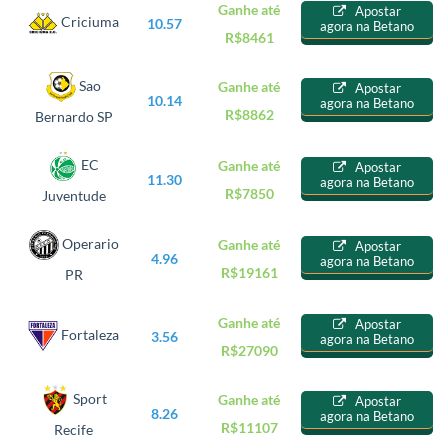
de
Ganhe até
Trading
Apostar
Brasil
Apostas
Criciuma
10.57
agora na Betano
Esportivo
R$8461
Esportivas
Internacionais
Entrevistas
Quiz:
Sao
Ganhe até
Apostar
Seleções
Descubra
10.14
agora na Betano
Outras
R$8862
o
Bernardo SP
categorias
Chances de
seu
título e
perfil
EC
Ganhe até
rebaixamento
Apostar
de
11.30
agora na Betano
apostador
R$7850
Juventude
Validador
Operario
Ganhe até
Apostar
Estatístico
4.96
agora na Betano
de
R$19161
PR
E-
Estratégias
sports
Ganhe até
Apostar
Fortaleza
3.56
Basquete
agora na Betano
R$27090
Tênis
Sport
Ganhe até
Planilha
Apostar
8.26
Vôlei
agora na Betano
Gestão
R$11107
Recife
de