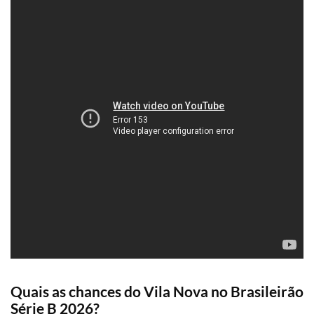
Quais as chances do Vila Nova no Brasileirão
Série B 2026?