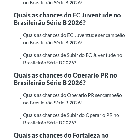
no Brasileirão Série B 2026?
Quais as chances do EC Juventude no
Brasileirão Série B 2026?
Quais as chances do EC Juventude ser campeão
no Brasileirão Série B 2026?
Quais as chances de Subir do EC Juventude no
Brasileirão Série B 2026?
Quais as chances do Operario PR no
Brasileirão Série B 2026?
Quais as chances do Operario PR ser campeão
no Brasileirão Série B 2026?
Quais as chances de Subir do Operario PR no
Brasileirão Série B 2026?
Quais as chances do Fortaleza no