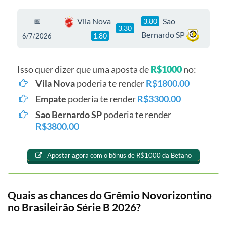
Vila Nova
Sao
📅
3.80
3.30
Bernardo SP
1.80
6/7/2026
Isso quer dizer que uma aposta de
R$1000
no:
Vila Nova
poderia te render
R$1800.00
Empate
poderia te render
R$3300.00
Sao Bernardo SP
poderia te render
R$3800.00
Apostar agora com o bônus de R$1000 da Betano
Quais as chances do Grêmio Novorizontino
no Brasileirão Série B 2026?