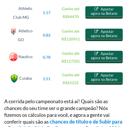
Futebol
Banca
Americano
Athletic
Ganhe até
Apostar
1.17
agora na Betano
Planilha
R$84470
Club MG
Loterias
de
Precificação
Atletico
Ganhe até
Apostar
0.82
Simulador
agora na Betano
R$120951
GO
de
Apostas
Ganhe até
Apostar
Nautico
0.78
agora na Betano
R$127205
Ganhe até
Apostar
Cuiaba
1.51
agora na Betano
R$65225
A corrida pelo campeonato está aí! Quais são as
chances do seu time ser o grande campeão? Nós
fizemos os cálculos para você, e agora a gente vai
conferir quais são as
chances de título e de Subir para