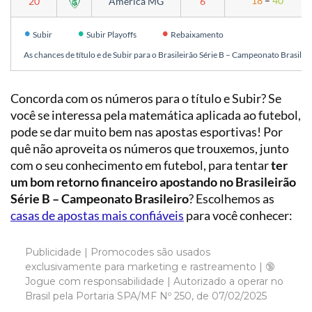
18
–
40
20
America MG
6
•
•
•
Subir⠀⠀⠀⠀
Subir Playoffs⠀⠀⠀⠀
Rebaixamento⠀⠀⠀⠀
As chances de título e de Subir para o Brasileirão Série B – Campeonato Brasile
Concorda com os números para o título e Subir? Se
você se interessa pela matemática aplicada ao futebol,
pode se dar muito bem nas apostas esportivas! Por
quê não aproveita os números que trouxemos, junto
com o seu conhecimento em futebol, para tentar
ter
um bom retorno financeiro apostando no Brasileirão
Série B – Campeonato Brasileiro
? Escolhemos as
casas de apostas mais confiáveis
para você conhecer:
Publicidade | Promocodes são usados
exclusivamente para marketing e rastreamento | 🔞
Jogue com responsabilidade | Autorizado a operar no
Brasil pela Portaria SPA/MF Nº 250, de 07/02/2025