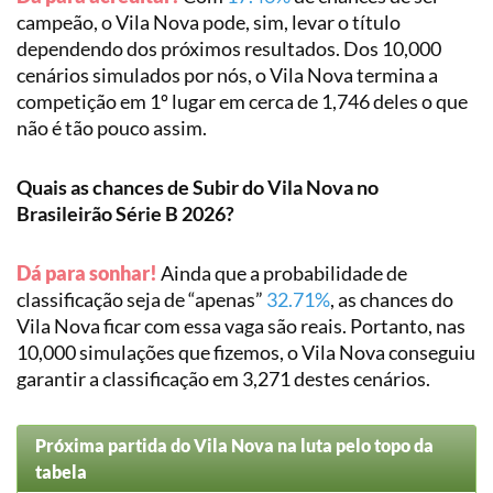
campeão, o Vila Nova pode, sim, levar o título
dependendo dos próximos resultados. Dos 10,000
cenários simulados por nós, o Vila Nova termina a
competição em 1º lugar em cerca de 1,746 deles o que
não é tão pouco assim.
Quais as chances de Subir do Vila Nova no
Brasileirão Série B 2026?
Dá para sonhar!
Ainda que a probabilidade de
classificação seja de “apenas”
32.71%
, as chances do
Vila Nova ficar com essa vaga são reais. Portanto, nas
10,000 simulações que fizemos, o Vila Nova conseguiu
garantir a classificação em 3,271 destes cenários.
Próxima partida do Vila Nova na luta pelo topo da
tabela