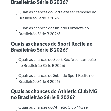
Brasileirão Série B 2026?
Quais as chances do Fortaleza ser campeão no
Brasileirão Série B 2026?
Quais as chances de Subir do Fortaleza no
Brasileirão Série B 2026?
Quais as chances do Sport Recife no
Brasileirão Série B 2026?
Quais as chances do Sport Recife ser campeão
no Brasileirão Série B 2026?
Quais as chances de Subir do Sport Recife no
Brasileirão Série B 2026?
Quais as chances do Athletic Club MG
no Brasileirão Série B 2026?
Quais as chances do Athletic Club MG ser