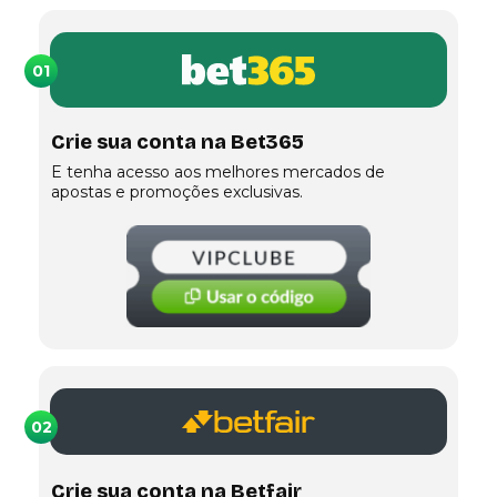
01
Crie sua conta na Bet365
E tenha acesso aos melhores mercados de
apostas e promoções exclusivas.
02
Crie sua conta na Betfair