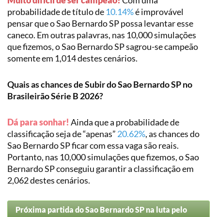
Muito difícil de ser campeão!
Com uma
probabilidade de título de
10.14%
é improvável
pensar que o Sao Bernardo SP possa levantar esse
caneco. Em outras palavras, nas 10,000 simulações
que fizemos, o Sao Bernardo SP sagrou-se campeão
somente em 1,014 destes cenários.
Quais as chances de Subir do Sao Bernardo SP no
Brasileirão Série B 2026?
Dá para sonhar!
Ainda que a probabilidade de
classificação seja de “apenas”
20.62%
, as chances do
Sao Bernardo SP ficar com essa vaga são reais.
Portanto, nas 10,000 simulações que fizemos, o Sao
Bernardo SP conseguiu garantir a classificação em
2,062 destes cenários.
Próxima partida do Sao Bernardo SP na luta pelo