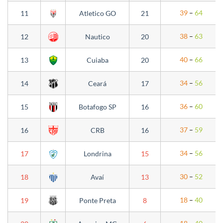
39
–
64
11
Atletico GO
21
38
–
63
12
Nautico
20
40
–
66
13
Cuiaba
20
34
–
56
14
Ceará
17
36
–
60
15
Botafogo SP
16
37
–
59
16
CRB
16
34
–
56
17
Londrina
15
30
–
52
18
Avaí
13
18
–
40
19
Ponte Preta
8