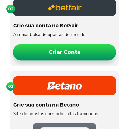
02
Crie sua conta na Betfair
A maior bolsa de apostas do mundo
Criar Conta
03
Crie sua conta na Betano
Site de apostas com odds altas turbinadas