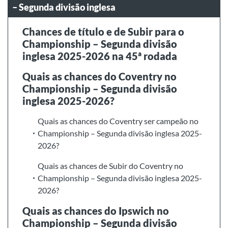
Futebol
Banca
– Segunda divisão inglesa
Americano
Planilha
Chances de título e de Subir para o
Loterias
de
Championship – Segunda divisão
Precificação
inglesa 2025-2026 na 45ª rodada
Simulador
de
Quais as chances do Coventry no
Apostas
Championship – Segunda divisão
inglesa 2025-2026?
Quais as chances do Coventry ser campeão no
Championship – Segunda divisão inglesa 2025-
2026?
Quais as chances de Subir do Coventry no
Championship – Segunda divisão inglesa 2025-
2026?
Quais as chances do Ipswich no
Championship – Segunda divisão