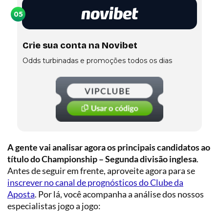
05
Crie sua conta na Novibet
Odds turbinadas e promoções todos os dias
A gente vai analisar agora os principais candidatos ao
título do Championship – Segunda divisão inglesa
.
Antes de seguir em frente, aproveite agora para se
inscrever no canal de prognósticos do Clube da
Aposta
. Por lá, você acompanha a análise dos nossos
especialistas jogo a jogo: