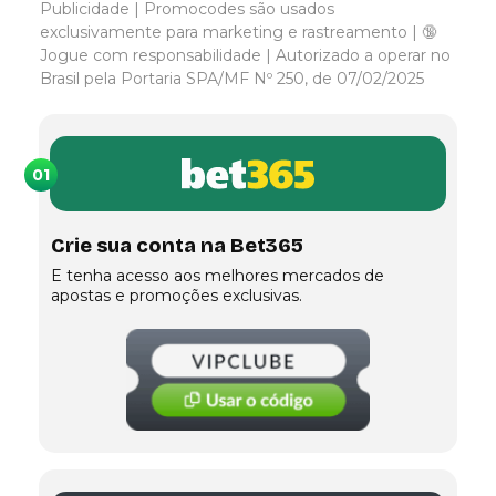
Publicidade | Promocodes são usados
exclusivamente para marketing e rastreamento | 🔞
Jogue com responsabilidade | Autorizado a operar no
Brasil pela Portaria SPA/MF Nº 250, de 07/02/2025
01
Crie sua conta na Bet365
E tenha acesso aos melhores mercados de
apostas e promoções exclusivas.