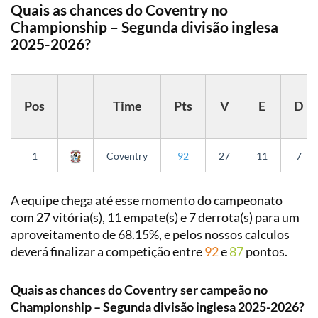
Quais as chances do Coventry no
Championship – Segunda divisão inglesa
2025-2026?
Pos
⠀
Time
Pts
V
E
D
1
Coventry
92
27
11
7
A equipe chega até esse momento do campeonato
com 27 vitória(s), 11 empate(s) e 7 derrota(s) para um
aproveitamento de 68.15%, e pelos nossos calculos
deverá finalizar a competição entre
92
e
87
pontos.
Quais as chances do Coventry ser campeão no
Championship – Segunda divisão inglesa 2025-2026?