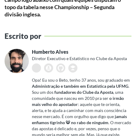
topo da tabela nesse Championship – Segunda
divisão inglesa.
Escrito por
Humberto Alves
Diretor Executivo e Estatístico no Clube da Aposta
Opa! Eu sou o Beto, tenho 37 anos, sou graduado em
Administração e também em Estatística pela UFMG
.
Sou um dos
fundadores do Clube da Aposta
, uma
comunidade que nasceu em 2010 pra ser
o irmão
mais velho do apostador
: aquele que te orienta,
alerta, e te ajuda a caminhar com mais consciência
nesse mercado. É com orgulho que digo que
jamais
enfiamos tigrinho 🐯 no rabo de ninguém
. O mercado
das apostas é delicado e, por vezes, penso que o
mundo seria melhor sem ele. Mas, já que existe,