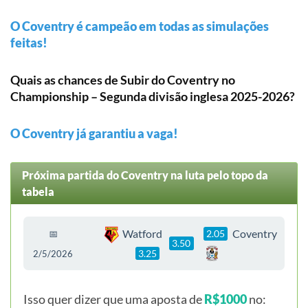
O Coventry é campeão em todas as simulações
feitas!
Quais as chances de Subir do Coventry no
Championship – Segunda divisão inglesa 2025-2026?
O Coventry já garantiu a vaga!
Próxima partida do Coventry na luta pelo topo da
tabela
Watford
Coventry
📅
2.05
3.50
3.25
2/5/2026
Isso quer dizer que uma aposta de
R$1000
no: