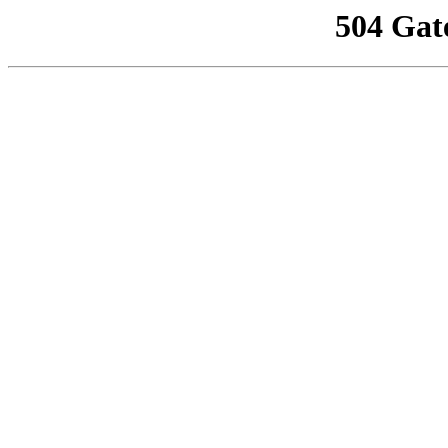
504 Gat