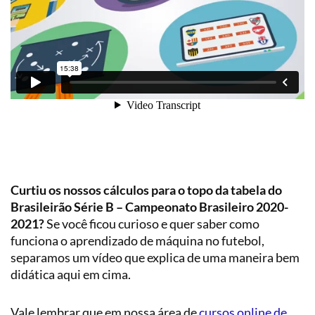
Curtiu os nossos cálculos para o topo da tabela do
Brasileirão Série B – Campeonato Brasileiro 2020-
2021?
Se você ficou curioso e quer saber como
funciona o aprendizado de máquina no futebol,
separamos um vídeo que explica de uma maneira bem
didática aqui em cima.
Vale lembrar que em nossa área de
cursos online de