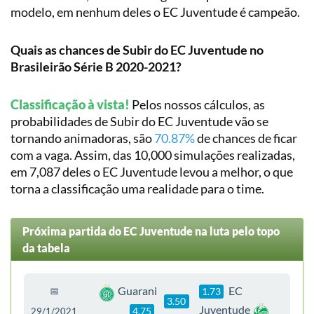
modelo, em nenhum deles o EC Juventude é campeão.
Quais as chances de Subir do EC Juventude no
Brasileirão Série B 2020-2021?
Classificação à vista!
Pelos nossos cálculos, as
probabilidades de Subir do EC Juventude vão se
tornando animadoras, são
70.87%
de chances de ficar
com a vaga. Assim, das 10,000 simulações realizadas,
em 7,087 deles o EC Juventude levou a melhor, o que
torna a classificação uma realidade para o time.
Próxima partida do EC Juventude na luta pelo topo
da tabela
Guarani
EC
📅
1.73
3.50
Juventude
4.75
29/1/2021