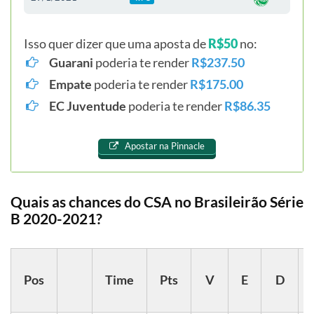
Isso quer dizer que uma aposta de
R$50
no:
Guarani
poderia te render
R$237.50
Empate
poderia te render
R$175.00
EC Juventude
poderia te render
R$86.35
Apostar na Pinnacle
Quais as chances do CSA no Brasileirão Série
B 2020-2021?
Pos
⠀
Time
Pts
V
E
D