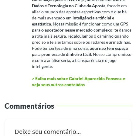
Dados e Tecnologia no Clube da Aposta
, focado em
aliar o mundo das apostas esportivas com o que há
de mais avançado em
inteligência artificial e
estatística
. Nossa missão é funcionar como
um GPS
para o apostador nesse mercado complexo
: te damos
a rota mais segura, recalculamos o caminho quando
preciso e te alertamos sobre os radares e armadilhas.
Pode ter certeza de uma coisa:
aqui não tem espaço
para promessa de dinheiro fácil
. Nosso compromisso
é com a análise séria, a transparência e o jogo
inteligente.
> Saiba mais sobre Gabriel Aparecido Fonseca e
veja seus outros conteúdos
Commentários
Deixe seu comentário...