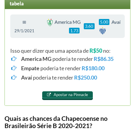
tabela
America MG
Avaí
📅
5.00
3.60
1.73
29/1/2021
Isso quer dizer que uma aposta de
R$50
no:
America MG
poderia te render
R$86.35
Empate
poderia te render
R$180.00
Avaí
poderia te render
R$250.00
Apostar na Pinnacle
Quais as chances da Chapecoense no
Brasileirão Série B 2020-2021?