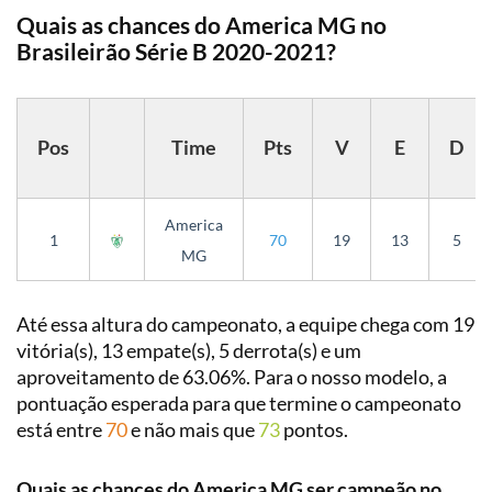
Quais as chances do America MG no
Brasileirão Série B 2020-2021?
Pos
⠀
Time
Pts
V
E
D
America
1
70
19
13
5
MG
Até essa altura do campeonato, a equipe chega com 19
vitória(s), 13 empate(s), 5 derrota(s) e um
aproveitamento de 63.06%. Para o nosso modelo, a
pontuação esperada para que termine o campeonato
está entre
70
e não mais que
73
pontos.
Quais as chances do America MG ser campeão no