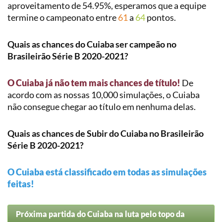
aproveitamento de 54.95%, esperamos que a equipe
termine o campeonato entre
61
a
64
pontos.
Quais as chances do Cuiaba ser campeão no
Brasileirão Série B 2020-2021?
O Cuiaba já não tem mais chances de título!
De
acordo com as nossas 10,000 simulações, o Cuiaba
não consegue chegar ao título em nenhuma delas.
Quais as chances de Subir do Cuiaba no Brasileirão
Série B 2020-2021?
O Cuiaba está classificado em todas as simulações
feitas!
Próxima partida do Cuiaba na luta pelo topo da