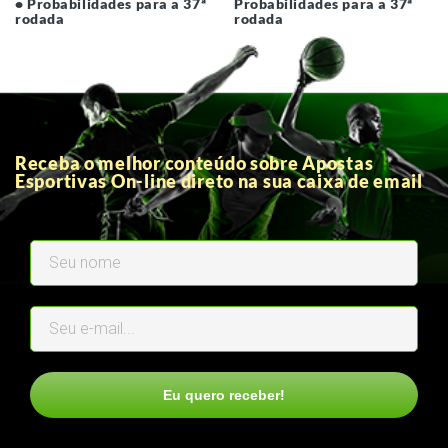
• Probabilidades para a 37ª
Probabilidades para a 37ª
rodada
rodada
Receba o melhor conteúdo sobre Apostas
Esportivas On-line direto na sua caixa de email
Eu quero receber!