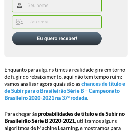
Completo
Bet365
GRÁTIS
para
Ferramentas
a
de
Betfair
Fase
Apostas
de
Betano
Grupos
Últimas
do
Eu quero receber!
Palpites
Blog
Palpites
Copa
do
Promoções
Boa
Mundo
do
Superbet
do
2026
Dia
Enquanto para alguns times a realidade gira em torno
Dia
Novibet
|
de fugir do rebaixamento, aqui não tem tempo ruim:
Comparador
Apostas
munidade
SuperOdds
de
vamos analisar agora quais são as
chances de título e
Esportivas
Bilhete
KTO
e
Odds
de Subir para o Brasileirão Série B – Campeonato
Pronto
Promos
Como
para
Brasileiro 2020-2021 na 37ª rodada
.
Sportingbet
apostar?
Hoje
Calculadora
Ver
de
Estratégias
Para chegar às
Palpites
probabilidades de título e de Subir no
todas
Apostas
de
de
Brasileirão Série B 2020-2021
, utilizamos alguns
Apostas
hoje
Cursos
algoritmos de Machine Learning, e mostramos para