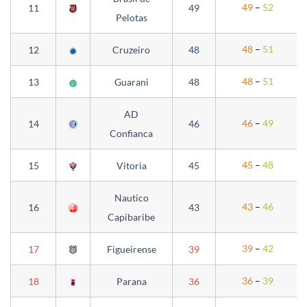
49
–
52
11
49
Pelotas
48
–
51
12
Cruzeiro
48
48
–
51
13
Guarani
48
AD
46
–
49
14
46
Confianca
45
–
48
15
Vitoria
45
Nautico
43
–
46
16
43
Capibaribe
39
–
42
17
Figueirense
39
36
–
39
18
Parana
36