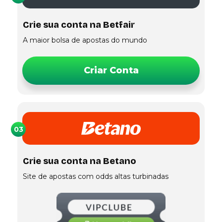
Crie sua conta na Betfair
A maior bolsa de apostas do mundo
Criar Conta
03
Crie sua conta na Betano
Site de apostas com odds altas turbinadas