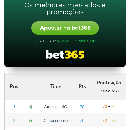
Futebol
Banca
Os melhores mercados e
Americano
promoções
Planilha
Loterias
de
Precificação
Apostar na bet365
Simulador
ou acesse
www.bet365.com
de
Apostas
Pontuação
Pos
⠀
Time
Pts
Prevista
70
–
73
1
America MG
70
70
–
73
2
Chapecoense
70