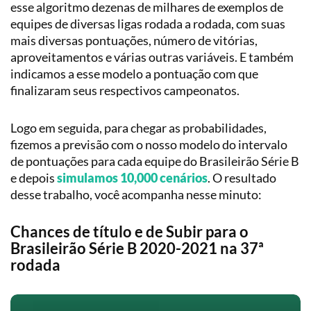
de
esse algoritmo dezenas de milhares de exemplos de
Trading
Brasil
Apostas
Esportivo
equipes de diversas ligas rodada a rodada, com suas
Esportivas
Internacionais
mais diversas pontuações, número de vitórias,
Entrevistas
Quiz:
aproveitamentos e várias outras variáveis. E também
Seleções
Descubra
indicamos a esse modelo a pontuação com que
Outras
o
categorias
finalizaram seus respectivos campeonatos.
Chances de
seu
título e
perfil
rebaixamento
de
Logo em seguida, para chegar as probabilidades,
apostador
fizemos a previsão com o nosso modelo do intervalo
de pontuações para cada equipe do Brasileirão Série B
Validador
Estatístico
e depois
simulamos 10,000 cenários
. O resultado
de
desse trabalho, você acompanha nesse minuto:
E-
Estratégias
sports
Chances de título e de Subir para o
Basquete
Brasileirão Série B 2020-2021 na 37ª
rodada
Tênis
Planilha
Vôlei
Gestão
de