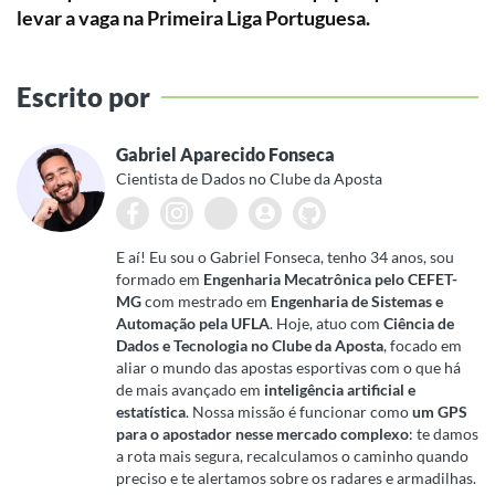
levar a vaga na Primeira Liga Portuguesa.
Escrito por
Gabriel Aparecido Fonseca
Cientista de Dados no Clube da Aposta
E aí! Eu sou o Gabriel Fonseca, tenho 34 anos, sou
formado em
Engenharia Mecatrônica pelo CEFET-
MG
com mestrado em
Engenharia de Sistemas e
Automação pela UFLA
. Hoje, atuo com
Ciência de
Dados e Tecnologia no Clube da Aposta
, focado em
aliar o mundo das apostas esportivas com o que há
de mais avançado em
inteligência artificial e
estatística
. Nossa missão é funcionar como
um GPS
para o apostador nesse mercado complexo
: te damos
a rota mais segura, recalculamos o caminho quando
preciso e te alertamos sobre os radares e armadilhas.