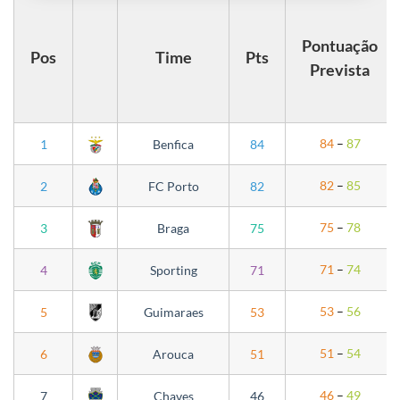
Pontuação
Pos
⠀
Time
Pts
Prevista
84
–
87
1
Benfica
84
82
–
85
2
FC Porto
82
75
–
78
3
Braga
75
71
–
74
4
Sporting
71
53
–
56
5
Guimaraes
53
51
–
54
6
Arouca
51
46
–
49
7
Chaves
46