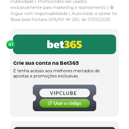
Publicidade | Promocodes são usados
exclusivamente para marketing e rastreamento | 🔞
Jogue com responsabilidade | Autorizado a operar no
Brasil pela Portaria SPA/MF Nº 250, de 07/02/2025
01
Crie sua conta na Bet365
E tenha acesso aos melhores mercados de
apostas e promoções exclusivas.