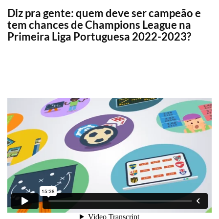
Diz pra gente: quem deve ser campeão e
tem chances de Champions League na
Primeira Liga Portuguesa 2022-2023?