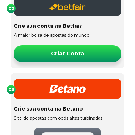
02
Crie sua conta na Betfair
A maior bolsa de apostas do mundo
Criar Conta
03
Crie sua conta na Betano
Site de apostas com odds altas turbinadas