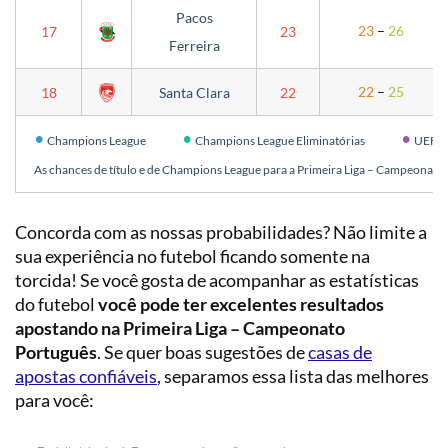
Pacos
23
–
26
17
23
Ferreira
22
–
25
18
Santa Clara
22
•
•
•
Champions League⠀⠀⠀⠀
Champions League Eliminatórias⠀⠀⠀⠀
UEFA 
As chances de título e de Champions League para a Primeira Liga – Campeonato
Concorda com as nossas probabilidades? Não limite a
sua experiência no futebol ficando somente na
torcida! Se você gosta de acompanhar as estatísticas
do futebol
você pode ter excelentes resultados
apostando na Primeira Liga – Campeonato
Português
. Se quer boas sugestões de
casas de
apostas confiáveis
, separamos essa lista das melhores
para você: