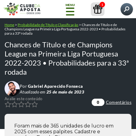
1
MENU
Pesquisar por
Você está lendo:
Chances de Título e de Champions
Home
>
Probabilidade de Título e Classificação
>
Chances de Título e de
Home
League na Primeira Liga Portuguesa 2022-2023 •
Champions League na Primeira Liga Portuguesa 2022-2023 • Probabilidades
para a 33ª rodada
Palpites
Conteúdos
Casas de Apostas
Probabilidades para a 33ª rodada
Avalie este conteúdo
NOVO
Comentários
Chances de Título e de Champions
0
Copa
do
League na Primeira Liga Portuguesa
Mundo
2022-2023 • Probabilidades para a 33ª
rodada
Casas
Por
Gabriel Aparecido Fonseca
de
Atualizado em
25 de maio de 2023
Apostas
Avalie este conteúdo
Comentários
0
Pesquisas populares:
/
como apostar na bet365
como fazer o
Bônus
/
/
cadastro na bet365
betfair como funciona
telegram tips
e
/
/
melhores casas de apostas
cursos
Conteúdos
Promoções
Foram mais de 365 unidades de lucro em
2025 com esses palpites. Cadastre e
Guia