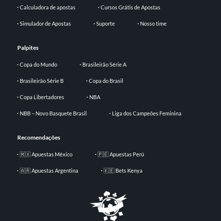
Calculadora de apostas
Cursos Grátis de Apostas
Simulador de Apostas
Suporte
Nosso time
Palpites
Copa do Mundo
Brasileirão Série A
Brasileirão Série B
Copa do Brasil
Copa Libertadores
NBA
NBB – Novo Basquete Brasil
Liga dos Campeões Feminina
Recomendações
🇲🇽 Apuestas México
🇵🇪 Apuestas Perú
🇦🇷 Apuestas Argentina
🇰🇪 Bets Kenya