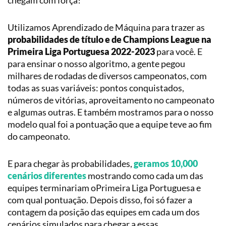
chegam com força!
de
Trading
Brasil
Apostas
Esportivo
Esportivas
Utilizamos Aprendizado de Máquina para trazer as
Internacionais
Entrevistas
probabilidades de título e de Champions League na
Quiz:
Seleções
Descubra
Primeira Liga Portuguesa 2022-2023
para você. E
Outras
o
para ensinar o nosso algoritmo, a gente pegou
categorias
Chances de
seu
milhares de rodadas de diversos campeonatos, com
título e
perfil
rebaixamento
todas as suas variáveis: pontos conquistados,
de
apostador
números de vitórias, aproveitamento no campeonato
e algumas outras. E também mostramos para o nosso
Validador
modelo qual foi a pontuação que a equipe teve ao fim
Estatístico
do campeonato.
de
E-
Estratégias
sports
E para chegar às probabilidades,
geramos 10,000
Basquete
cenários diferentes
mostrando como cada um das
equipes terminariam oPrimeira Liga Portuguesa e
Tênis
com qual pontuação. Depois disso, foi só fazer a
Planilha
Vôlei
contagem da posição das equipes em cada um dos
Gestão
de
cenários simulados para chegar a essas