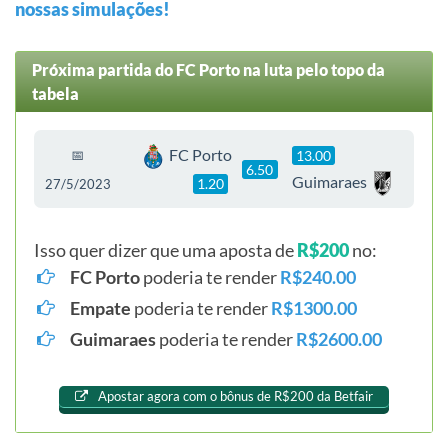
nossas simulações!
Próxima partida do FC Porto na luta pelo topo da
tabela
FC Porto
📅
13.00
6.50
Guimaraes
1.20
27/5/2023
Isso quer dizer que uma aposta de
R$200
no:
FC Porto
poderia te render
R$240.00
Empate
poderia te render
R$1300.00
Guimaraes
poderia te render
R$2600.00
Apostar agora com o bônus de R$200 da Betfair