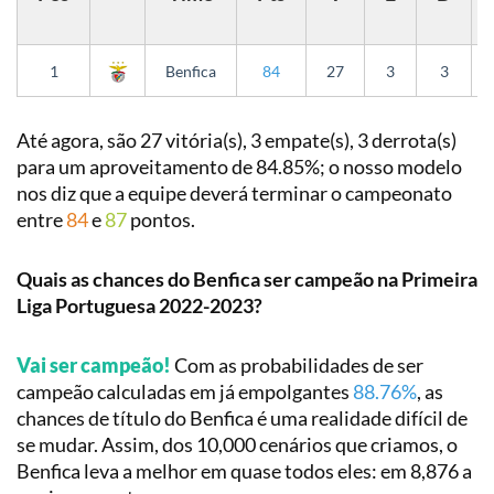
1
Benfica
84
27
3
3
Até agora, são 27 vitória(s), 3 empate(s), 3 derrota(s)
para um aproveitamento de 84.85%; o nosso modelo
nos diz que a equipe deverá terminar o campeonato
entre
84
e
87
pontos.
Quais as chances do Benfica ser campeão na Primeira
Liga Portuguesa 2022-2023?
Vai ser campeão!
Com as probabilidades de ser
campeão calculadas em já empolgantes
88.76%
, as
chances de título do Benfica é uma realidade difícil de
se mudar. Assim, dos 10,000 cenários que criamos, o
Benfica leva a melhor em quase todos eles: em 8,876 a