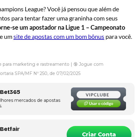
hampions League? Você já pensou que além de
entos para tentar fazer uma graninha com seus
orne-se um apostador na Ligue 1 – Campeonato
ue um
site de apostas com um bom bônus
para você.
e para marketing e rastreamento | 🔞 Jogue com
 Portaria SPA/MF Nº 250, de 07/02/2025
 Bet365
lhores mercados de apostas
.
 Betfair
Criar Conta