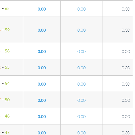
2
–
65
0.00
0.00
0.00
6
–
59
0.00
0.00
0.00
5
–
58
0.00
0.00
0.00
2
–
55
0.00
0.00
0.00
1
–
54
0.00
0.00
0.00
7
–
50
0.00
0.00
0.00
5
–
48
0.00
0.00
0.00
4
–
47
0.00
0.00
0.00