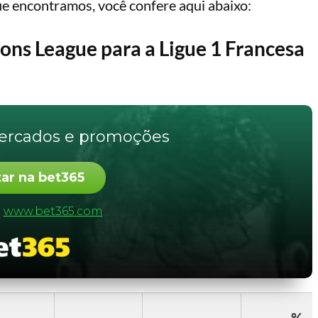
que encontramos, você confere aqui abaixo:
ons League para a Ligue 1 Francesa
ercados e promoções
ar na bet365
e
www.bet365.com