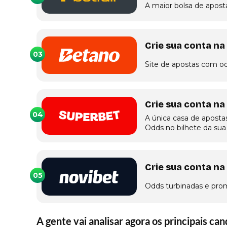
A maior bolsa de apos
Crie sua conta na
03
Site de apostas com od
Crie sua conta na
04
A única casa de aposta
Odds no bilhete da sua
Crie sua conta na
05
Odds turbinadas e pro
A gente vai analisar agora os principais can