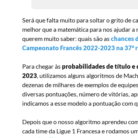
Será que falta muito para soltar o grito de
melhor que a matemática para nos ajudar a 
querem muito saber: quais são as
chances d
Campeonato Francês 2022-2023 na 37ª 
Para chegar às
probabilidades de título e
2023
, utilizamos alguns algoritmos de Mac
dezenas de milhares de exemplos de equipes
diversas pontuações, número de vitórias, ap
indicamos a esse modelo a pontuação com q
Depois que o nosso algoritmo aprendeu com
cada time da Ligue 1 Francesa e rodamos u