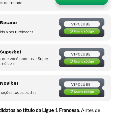
tas do mundo
 Betano
ds altas turbinadas
 Superbet
s que você pode usar Super
 múltipla
 Novibet
moções todos os dias
didatos ao título da Ligue 1 Francesa
. Antes de