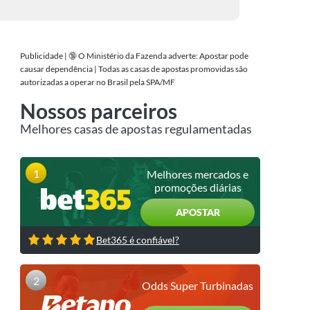
Publicidade | 🔞 O Ministério da Fazenda adverte: Apostar pode
causar dependência | Todas as casas de apostas promovidas são
autorizadas a operar no Brasil pela SPA/MF
Nossos parceiros
Melhores casas de apostas regulamentadas
Melhores mercados e
promoções diárias
APOSTAR
Bet365 é confiável?
Odds Super Turbinadas