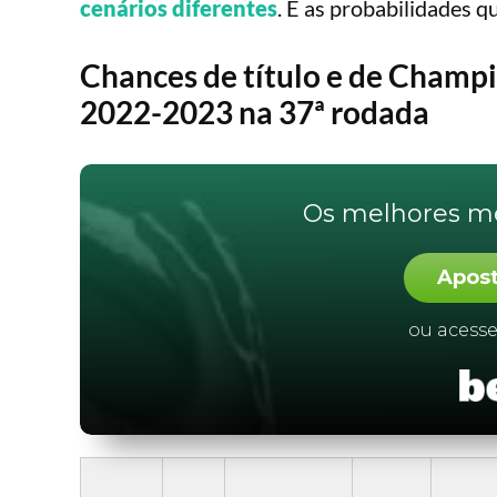
cenários diferentes
. E as probabilidades 
Chances de título e de Champi
2022-2023 na 37ª rodada
Os melhores m
Apost
ou acess