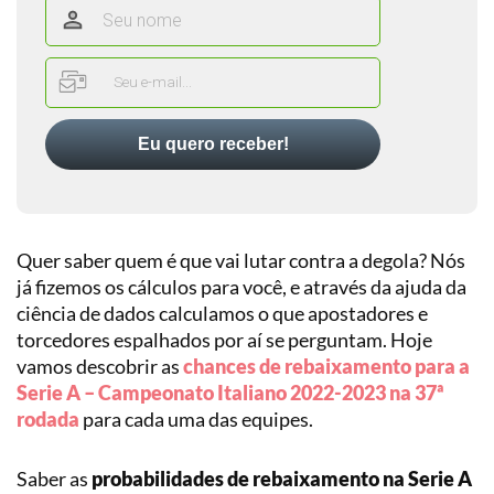
Completo
Bet365
GRÁTIS
para
Ferramentas
a
de
Betfair
Fase
Apostas
de
Betano
Grupos
Últimas
do
Eu quero receber!
Palpites
Blog
Palpites
Copa
do
Promoções
Boa
Mundo
do
Superbet
do
2026
Dia
Quer saber quem é que vai lutar contra a degola? Nós
Dia
Novibet
|
já fizemos os cálculos para você, e através da ajuda da
Comparador
Apostas
munidade
SuperOdds
de
ciência de dados calculamos o que apostadores e
Esportivas
Bilhete
KTO
e
Odds
torcedores espalhados por aí se perguntam. Hoje
Pronto
Promos
Como
para
vamos descobrir as
chances de rebaixamento para a
Sportingbet
apostar?
Hoje
Calculadora
Serie A – Campeonato Italiano 2022-2023 na 37ª
Ver
de
rodada
para cada uma das equipes.
Estratégias
Palpites
todas
Apostas
de
de
Apostas
hoje
Cursos
Saber as
probabilidades de rebaixamento na Serie A