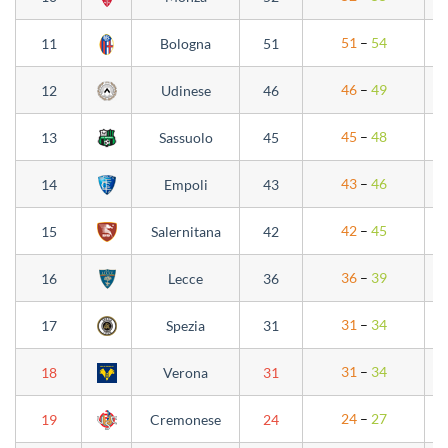
51
–
54
11
Bologna
51
46
–
49
12
Udinese
46
45
–
48
13
Sassuolo
45
43
–
46
14
Empoli
43
42
–
45
15
Salernitana
42
36
–
39
16
Lecce
36
31
–
34
17
Spezia
31
31
–
34
18
Verona
31
24
–
27
19
Cremonese
24