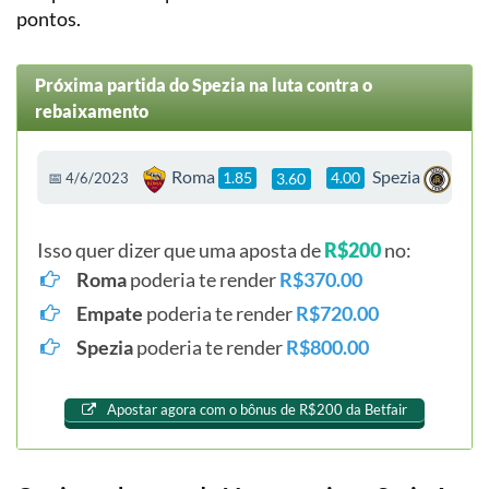
pontos.
Próxima partida do Spezia na luta contra o
rebaixamento
Roma
Spezia
1.85
4.00
📅 4/6/2023
3.60
Isso quer dizer que uma aposta de
R$200
no:
Roma
poderia te render
R$370.00
Empate
poderia te render
R$720.00
Spezia
poderia te render
R$800.00
Apostar agora com o bônus de R$200 da Betfair