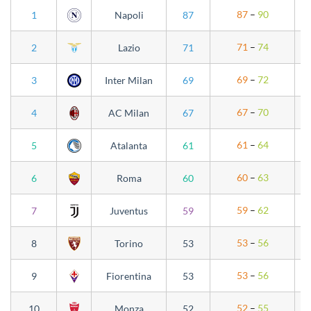
87
–
90
1
Napoli
87
71
–
74
2
Lazio
71
69
–
72
3
Inter Milan
69
67
–
70
4
AC Milan
67
61
–
64
5
Atalanta
61
60
–
63
6
Roma
60
59
–
62
7
Juventus
59
53
–
56
8
Torino
53
53
–
56
9
Fiorentina
53
52
–
55
10
Monza
52