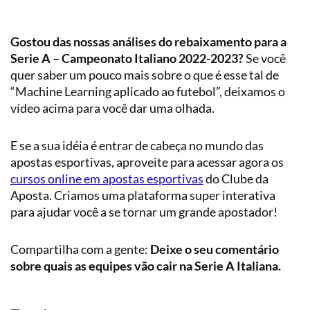
Gostou das nossas análises do rebaixamento para a
Serie A – Campeonato Italiano 2022-2023?
Se você
quer saber um pouco mais sobre o que é esse tal de
“Machine Learning aplicado ao futebol”, deixamos o
vídeo acima para você dar uma olhada.
E se a sua idéia é entrar de cabeça no mundo das
apostas esportivas, aproveite para acessar agora os
cursos online em apostas esportivas
do Clube da
Aposta. Criamos uma plataforma super interativa
para ajudar você a se tornar um grande apostador!
Compartilha com a gente:
Deixe o seu comentário
sobre quais as equipes vão cair na Serie A Italiana.