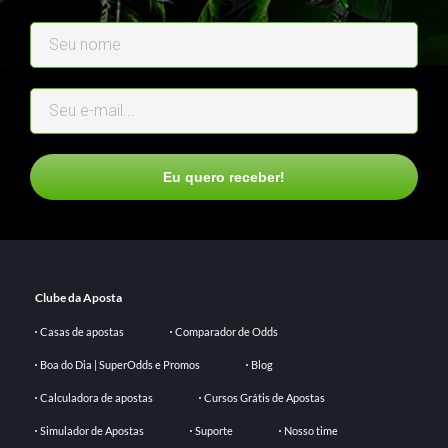
Eu quero receber!
Clube da Aposta
Casas de apostas
Comparador de Odds
Boa do Dia | SuperOdds e Promos
Blog
Calculadora de apostas
Cursos Grátis de Apostas
Simulador de Apostas
Suporte
Nosso time