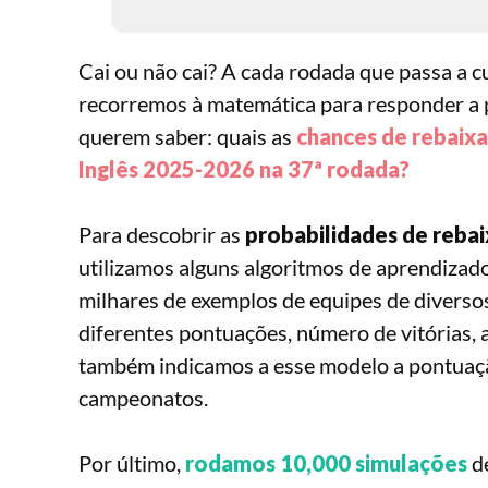
Cai ou não cai? A cada rodada que passa a 
recorremos à matemática para responder a 
querem saber: quais as
chances de rebaix
Inglês 2025-2026 na 37ª rodada?
Para descobrir as
probabilidades de reb
utilizamos alguns algoritmos de aprendizad
milhares de exemplos de equipes de divers
diferentes pontuações, número de vitórias, 
também indicamos a esse modelo a pontuaçã
campeonatos.
Por último,
rodamos 10,000 simulações
de