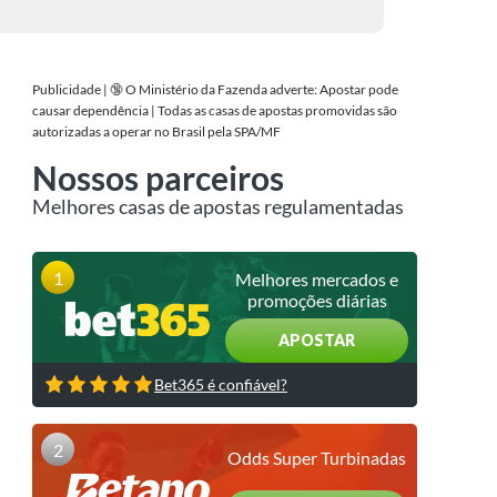
Publicidade | 🔞 O Ministério da Fazenda adverte: Apostar pode
causar dependência | Todas as casas de apostas promovidas são
autorizadas a operar no Brasil pela SPA/MF
Nossos parceiros
Melhores casas de apostas regulamentadas
Melhores mercados e
promoções diárias
APOSTAR
Bet365 é confiável?
Odds Super Turbinadas