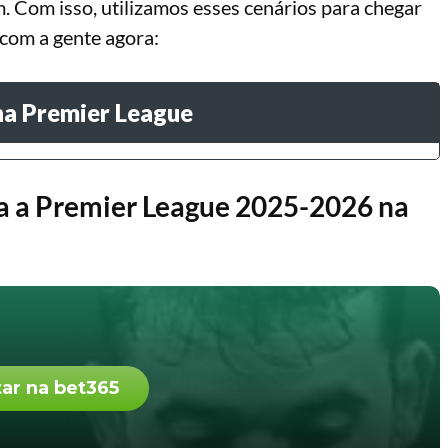
 Com isso, utilizamos esses cenários para chegar
com a gente agora:
na Premier League
a a Premier League 2025-2026 na
ar na bet365