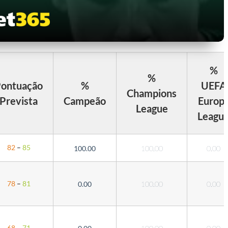
%
%
ontuação
%
UEFA
Champions
Prevista
Campeão
Europ
League
Leagu
82
–
85
100.00
100.00
0.00
78
–
81
0.00
100.00
0.00
68
–
71