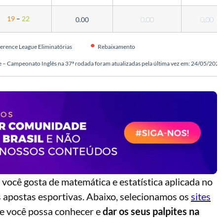
19
–
22
0.00
0.00
0.00
•
erence League Eliminatórias⠀⠀⠀⠀
Rebaixamento⠀⠀⠀⠀
 – Campeonato Inglês na 37ª rodada foram atualizadas pela última vez em: 24/05/2026
você gosta de matemática e estatística aplicada no
 apostas esportivas. Abaixo, selecionamos os
sites
e você possa conhecer e
dar os seus palpites na