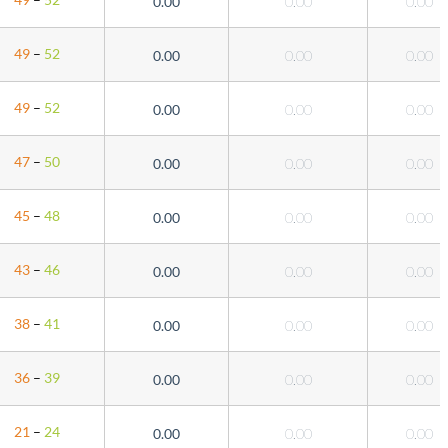
0.00
0.00
0.00
49
–
52
0.00
0.00
0.00
49
–
52
0.00
0.00
0.00
47
–
50
0.00
0.00
0.00
45
–
48
0.00
0.00
0.00
43
–
46
0.00
0.00
0.00
38
–
41
0.00
0.00
0.00
36
–
39
0.00
0.00
0.00
21
–
24
0.00
0.00
0.00