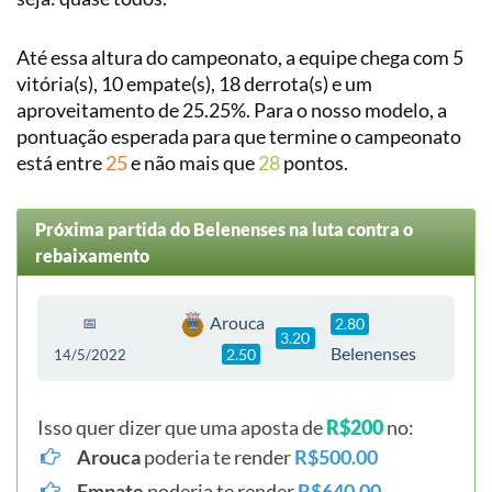
Até essa altura do campeonato, a equipe chega com 5
vitória(s), 10 empate(s), 18 derrota(s) e um
aproveitamento de 25.25%. Para o nosso modelo, a
pontuação esperada para que termine o campeonato
está entre
25
e não mais que
28
pontos.
Próxima partida do Belenenses na luta contra o
rebaixamento
Arouca
📅
2.80
3.20
Belenenses
2.50
14/5/2022
Isso quer dizer que uma aposta de
R$200
no:
Arouca
poderia te render
R$500.00
Empate
poderia te render
R$640.00