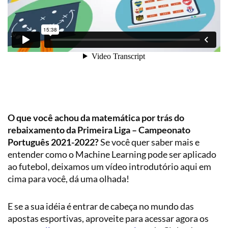
O que você achou da matemática por trás do
rebaixamento da Primeira Liga – Campeonato
Português 2021-2022?
Se você quer saber mais e
entender como o Machine Learning pode ser aplicado
ao futebol, deixamos um vídeo introdutório aqui em
cima para você, dá uma olhada!
E se a sua idéia é entrar de cabeça no mundo das
apostas esportivas, aproveite para acessar agora os