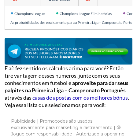
•
•
•
Champions League⠀⠀⠀⠀
Champions League Eliminatórias⠀⠀⠀⠀
Confe
As probabilidades de rebaixamento para a Primeira Liga – Campeonato Portuguê
E aí: fez sentido os cálculos acima para você? Então
tire vantagem desses números, junte com os seus
conhecimentos em futebol e
aproveite para dar seus
palpites na Primeira Liga – Campeonato Português
através das
casas de apostas com os melhores bônus
.
Veja essa lista que selecionamos para você:
Publicidade | Promocodes são usados
exclusivamente para marketing e rastreamento | 🔞
Jogue com responsabilidade | Autorizado a operar no