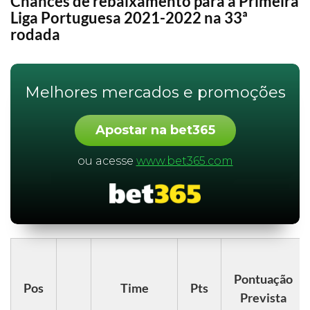
Chances de rebaixamento para a Primeira
Futebol
Banca
Liga Portuguesa 2021-2022 na 33ª
Americano
rodada
Planilha
Loterias
de
Precificação
Simulador
Melhores mercados e promoções
de
Apostas
Apostar na bet365
ou acesse
www.bet365.com
Pontuação
Pos
⠀
Time
Pts
Prevista