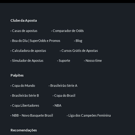
Clube da Aposta
Casas de apostas
Comparador de Odds
Boa do Dia | SuperOdds e Promos
Blog
Calculadora de apostas
Cursos Grátis de Apostas
Simulador de Apostas
Suporte
Nosso time
Palpites
Copa do Mundo
Brasileirão Série A
Brasileirão Série B
Copa do Brasil
Copa Libertadores
NBA
NBB – Novo Basquete Brasil
Liga dos Campeões Feminina
Recomendações