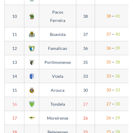
Pacos
38
–
41
10
38
Ferreira
37
–
40
11
Boavista
37
36
–
39
12
Famalicao
36
35
–
38
13
Portimonense
35
33
–
36
14
Vizela
33
30
–
33
15
Arouca
30
27
–
30
16
Tondela
27
26
–
29
17
Moreirense
26
25
–
28
18
Belenenses
25