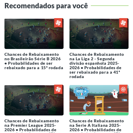
Recomendados para você
Chances de Rebaixamento
Chances de Rebaixamento
no Brasileirão Série B 2026
na La Liga 2 - Segunda
• Probabilidades de ser
divisão espanhola 2025-
rebaixado para a 15ª rodada
2026 • Probabilidades de
ser rebaixado para a 41ª
rodada
Chances de Rebaixamento
Chances de Rebaixamento
na Premier League 2025-
na Serie A Italiana 2025-
2026 • Probabilidades de
2026 • Probabilidades de