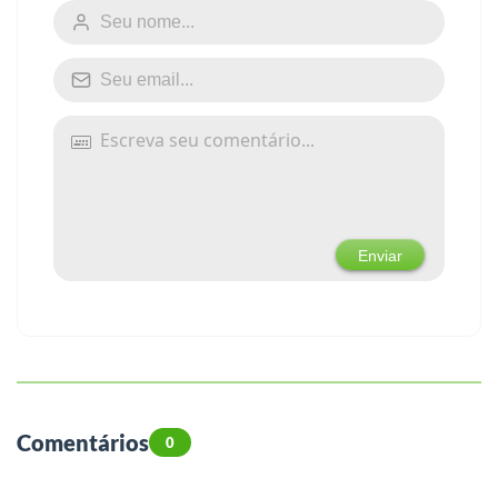
Comentários
0