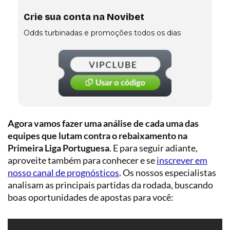
Crie sua conta na Novibet
Odds turbinadas e promoções todos os dias
Agora vamos fazer uma análise de cada uma das
equipes que lutam contra o rebaixamento na
Primeira Liga Portuguesa
. E para seguir adiante,
aproveite também para conhecer e se
inscrever em
nosso canal de prognósticos
. Os nossos especialistas
analisam as principais partidas da rodada, buscando
boas oportunidades de apostas para você: