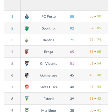
88
–
90
1
FC Porto
88
82
–
85
2
Sporting
82
71
–
74
3
Benfica
71
65
–
68
4
Braga
65
51
–
54
5
Gil Vicente
51
45
–
48
6
Guimaraes
45
41
–
43
7
Santa Clara
40
39
–
42
8
Estoril
39
38
–
41
9
Maritimo
38