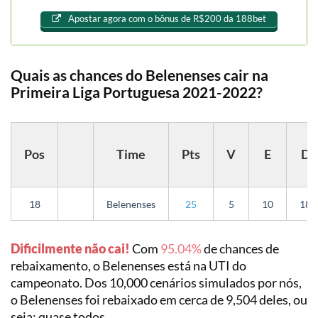
Apostar agora com o bônus de R$200 da 188bet
Quais as chances do Belenenses cair na
Primeira Liga Portuguesa 2021-2022?
Pos
⠀
Time
Pts
V
E
D
18
Belenenses
25
5
10
18
Dificilmente não cai!
Com
95.04%
de chances de
rebaixamento, o Belenenses está na UTI do
campeonato. Dos 10,000 cenários simulados por nós,
o Belenenses foi rebaixado em cerca de 9,504 deles, ou
seja: quase todos.