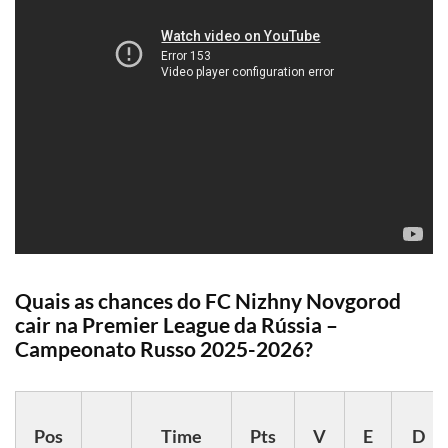
Quais as chances do FC Nizhny Novgorod
cair na Premier League da Rússia –
Campeonato Russo 2025-2026?
Pos
⠀
Time
Pts
V
E
D