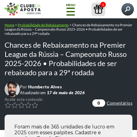
1
MENU
Pesquisar por
Você está lendo:
Chances de Rebaixamento na Premier
Home
>
Probabilidade de Rebaixamento
>
Chances de Rebaixamento na Premier
Home
League da Rússia – Campeonato Russo 2025-2026 •
League da Rússia – Campeonato Russo 2025-2026 • Probabilidades de ser
rebaixado para a 29ª rodada
Palpites
Conteúdos
Casas de Apostas
Probabilidades de ser rebaixado para a 29ª rodada
Avalie este conteúdo
NOVO
Comentários
Chances de Rebaixamento na Premier
0
Copa
do
League da Rússia – Campeonato Russo
Mundo
2025-2026 • Probabilidades de ser
rebaixado para a 29ª rodada
Casas
Por
Humberto Alves
de
Atualizado em
17 de maio de 2026
Apostas
Avalie este conteúdo
Comentários
0
Pesquisas populares:
/
como apostar na bet365
como fazer o
Bônus
/
/
cadastro na bet365
betfair como funciona
telegram tips
e
/
/
melhores casas de apostas
cursos
Conteúdos
Promoções
Foram mais de 365 unidades de lucro em
2025 com esses palpites. Cadastre e
Guia