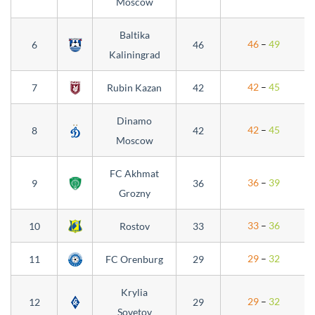
Moscow
Baltika
46
–
49
6
46
Kaliningrad
42
–
45
7
Rubin Kazan
42
Dinamo
42
–
45
8
42
Moscow
FC Akhmat
36
–
39
9
36
Grozny
33
–
36
10
Rostov
33
29
–
32
11
FC Orenburg
29
Krylia
29
–
32
12
29
Sovetov