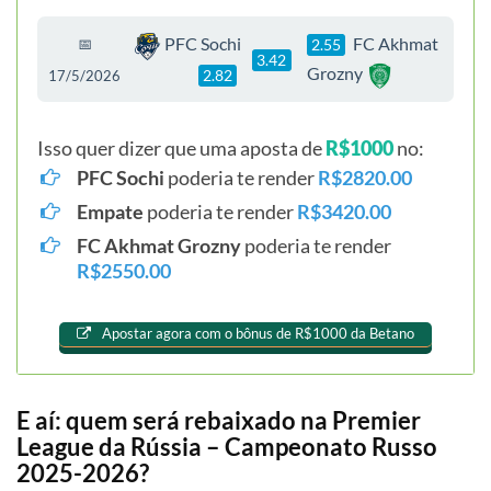
PFC Sochi
FC Akhmat
📅
2.55
3.42
Grozny
2.82
17/5/2026
Isso quer dizer que uma aposta de
R$1000
no:
PFC Sochi
poderia te render
R$2820.00
Empate
poderia te render
R$3420.00
FC Akhmat Grozny
poderia te render
R$2550.00
Apostar agora com o bônus de R$1000 da Betano
E aí: quem será rebaixado na Premier
League da Rússia – Campeonato Russo
2025-2026?