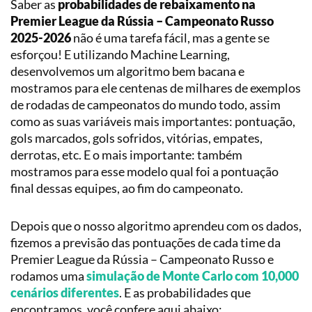
de
Saber as
probabilidades de rebaixamento na
Trading
Brasil
Apostas
Premier League da Rússia – Campeonato Russo
Esportivo
Esportivas
2025-2026
Internacionais
não é uma tarefa fácil, mas a gente se
Entrevistas
esforçou! E utilizando Machine Learning,
Quiz:
Seleções
Descubra
desenvolvemos um algoritmo bem bacana e
Outras
o
mostramos para ele centenas de milhares de exemplos
categorias
Chances de
seu
de rodadas de campeonatos do mundo todo, assim
título e
perfil
rebaixamento
como as suas variáveis mais importantes: pontuação,
de
apostador
gols marcados, gols sofridos, vitórias, empates,
derrotas, etc. E o mais importante: também
Validador
mostramos para esse modelo qual foi a pontuação
Estatístico
final dessas equipes, ao fim do campeonato.
de
E-
Estratégias
sports
Depois que o nosso algoritmo aprendeu com os dados,
Basquete
fizemos a previsão das pontuações de cada time da
Premier League da Rússia – Campeonato Russo e
Tênis
rodamos uma
simulação de Monte Carlo com 10,000
Planilha
Vôlei
cenários diferentes
. E as probabilidades que
Gestão
de
encontramos, você confere aqui abaixo: