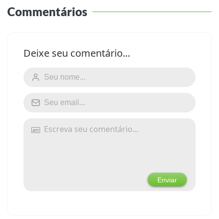
Commentários
Deixe seu comentário...