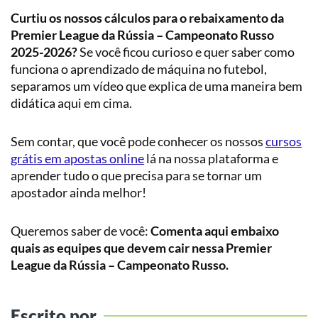
Curtiu os nossos cálculos para o rebaixamento da
Premier League da Rússia – Campeonato Russo
2025-2026?
Se você ficou curioso e quer saber como
funciona o aprendizado de máquina no futebol,
separamos um vídeo que explica de uma maneira bem
didática aqui em cima.
Sem contar, que você pode conhecer os nossos
cursos
grátis em apostas online
lá na nossa plataforma e
aprender tudo o que precisa para se tornar um
apostador ainda melhor!
Queremos saber de você:
Comenta aqui embaixo
quais as equipes que devem cair nessa Premier
League da Rússia – Campeonato Russo.
Escrito por