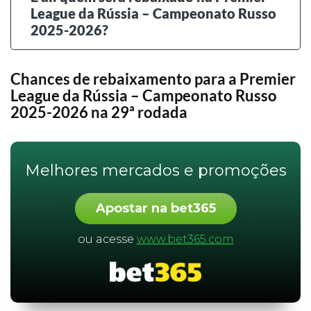
League da Rússia – Campeonato Russo
2025-2026?
Chances de rebaixamento para a Premier
League da Rússia – Campeonato Russo
2025-2026 na 29ª rodada
Melhores mercados e promoções
Apostar na bet365
ou acesse
www.bet365.com