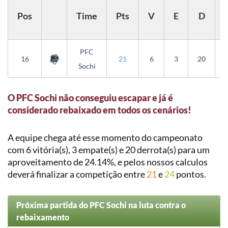
Pos
⠀
Time
Pts
V
E
D
PFC
16
21
6
3
20
Sochi
O PFC Sochi não conseguiu escapar e já é
considerado rebaixado em todos os cenários!
A equipe chega até esse momento do campeonato
com 6 vitória(s), 3 empate(s) e 20 derrota(s) para um
aproveitamento de 24.14%, e pelos nossos calculos
deverá finalizar a competição entre
21
e
24
pontos.
Próxima partida do PFC Sochi na luta contra o
rebaixamento