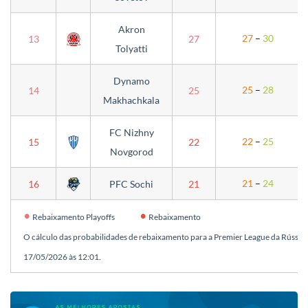
Akron
27
–
30
13
27
Tolyatti
Dynamo
25
–
28
14
25
Makhachkala
FC Nizhny
22
–
25
15
22
Novgorod
21
–
24
16
PFC Sochi
21
•
•
Rebaixamento Playoffs⠀⠀⠀⠀
Rebaixamento⠀⠀⠀⠀
O cálculo das probabilidades de rebaixamento para a Premier League da Rússia
17/05/2026 às 12:01.