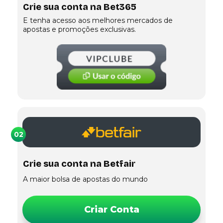
Crie sua conta na Bet365
E tenha acesso aos melhores mercados de
apostas e promoções exclusivas.
02
Crie sua conta na Betfair
A maior bolsa de apostas do mundo
Criar Conta