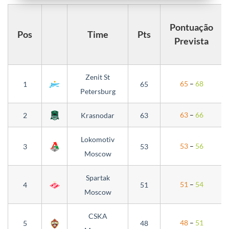
Pontuação
Pos
⠀
Time
Pts
Prevista
Zenit St
65
–
68
1
65
Petersburg
63
–
66
2
Krasnodar
63
Lokomotiv
53
–
56
3
53
Moscow
Spartak
51
–
54
4
51
Moscow
CSKA
48
–
51
5
48