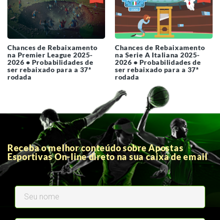
Chances de Rebaixamento
Chances de Rebaixamento
na Premier League 2025-
na Serie A Italiana 2025-
2026 • Probabilidades de
2026 • Probabilidades de
ser rebaixado para a 37ª
ser rebaixado para a 37ª
rodada
rodada
Receba o melhor conteúdo sobre Apostas
Esportivas On-line direto na sua caixa de email