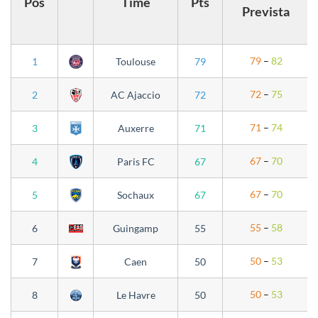
Pos
⠀
Time
Pts
Prevista
79
–
82
1
Toulouse
79
72
–
75
2
AC Ajaccio
72
71
–
74
3
Auxerre
71
67
–
70
4
Paris FC
67
67
–
70
5
Sochaux
67
55
–
58
6
Guingamp
55
50
–
53
7
Caen
50
50
–
53
8
Le Havre
50