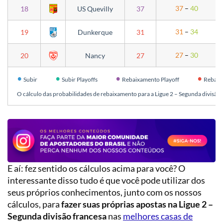
37
–
40
18
US Quevilly
37
31
–
34
19
Dunkerque
31
27
–
30
20
Nancy
27
•
•
•
•
Subir⠀⠀⠀⠀
Subir Playoffs⠀⠀⠀⠀
Rebaixamento Playoff⠀⠀⠀⠀
Rebai
O cálculo das probabilidades de rebaixamento para a Ligue 2 – Segunda divisão 
E aí: fez sentido os cálculos acima para você? O
interessante disso tudo é que você pode utilizar dos
seus próprios conhecimentos, junto com os nossos
cálculos, para
fazer suas próprias apostas na Ligue 2 –
Segunda divisão francesa
nas
melhores casas de