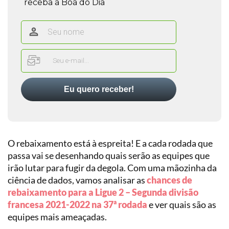
receba a Boa do Dia
Completo
Bet365
GRÁTIS
para
Ferramentas
a
de
Betfair
Fase
Apostas
de
Betano
Grupos
Últimas
do
Palpites
Blog
Palpites
Copa
Eu quero receber!
do
Promoções
Boa
Mundo
do
Superbet
do
2026
Dia
Dia
Novibet
|
Comparador
Apostas
munidade
SuperOdds
O rebaixamento está à espreita! E a cada rodada que
de
Esportivas
Bilhete
KTO
e
Odds
passa vai se desenhando quais serão as equipes que
Pronto
Promos
Como
irão lutar para fugir da degola. Com uma mãozinha da
para
Sportingbet
apostar?
Hoje
ciência de dados, vamos analisar as
chances de
Calculadora
Ver
de
rebaixamento para a Ligue 2 – Segunda divisão
Estratégias
Palpites
todas
Apostas
francesa 2021-2022 na 37ª rodada
e ver quais são as
de
de
Apostas
equipes mais ameaçadas.
hoje
Cursos