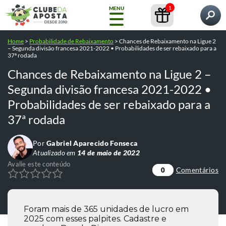
1
MENU
Pesquisar por
Você está lendo:
Chances de Rebaixamento na Ligue 2 –
Home
>
Probabilidade de Rebaixamento
>
Chances de Rebaixamento na Ligue 2
Home
Segunda divisão francesa 2021-2022 • Probabilidades de
– Segunda divisão francesa 2021-2022 • Probabilidades de ser rebaixado para a
37ª rodada
Palpites
Conteúdos
Casas de Apostas
ser rebaixado para a 37ª rodada
Avalie este conteúdo
NOVO
Comentários
Chances de Rebaixamento na Ligue 2 –
0
Copa
do
Segunda divisão francesa 2021-2022 •
Mundo
Probabilidades de ser rebaixado para a
37ª rodada
Casas
Por
Gabriel Aparecido Fonseca
de
Atualizado em
14 de maio de 2022
Apostas
Avalie este conteúdo
Comentários
0
Pesquisas populares:
/
como apostar na bet365
como fazer o
Bônus
/
/
cadastro na bet365
betfair como funciona
telegram tips
e
/
/
melhores casas de apostas
cursos
Conteúdos
Promoções
Foram mais de 365 unidades de lucro em
2025 com esses palpites. Cadastre e
Guia