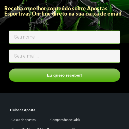
Receba o melhor conteúdo sobre Apostas
Esportivas On-line direto na sua caixa de email
Eu quero receber!
Clube da Aposta
Casas de apostas
Comparador de Odds