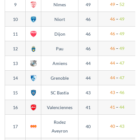
49
–
52
9
Nimes
49
46
–
49
10
Niort
46
46
–
49
11
Dijon
46
46
–
49
12
Pau
46
44
–
47
13
Amiens
44
44
–
47
14
Grenoble
44
43
–
46
15
SC Bastia
43
41
–
44
16
Valenciennes
41
Rodez
40
–
43
17
40
Aveyron