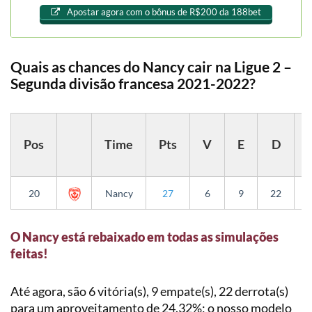
Apostar agora com o bônus de R$200 da 188bet
Quais as chances do Nancy cair na Ligue 2 –
Segunda divisão francesa 2021-2022?
Pos
⠀
Time
Pts
V
E
D
20
Nancy
27
6
9
22
O Nancy está rebaixado em todas as simulações
feitas!
Até agora, são 6 vitória(s), 9 empate(s), 22 derrota(s)
para um aproveitamento de 24.32%; o nosso modelo