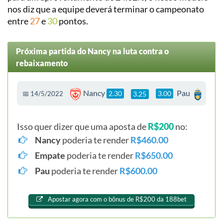
nos diz que a equipe deverá terminar o campeonato
entre
27
e
30
pontos.
Próxima partida do Nancy na luta contra o
rebaixamento
Nancy
Pau
2.30
3.00
📅 14/5/2022
3.25
Isso quer dizer que uma aposta de
R$200
no:
Nancy
poderia te render
R$460.00
Empate
poderia te render
R$650.00
Pau
poderia te render
R$600.00
Apostar agora com o bônus de R$200 da 188bet