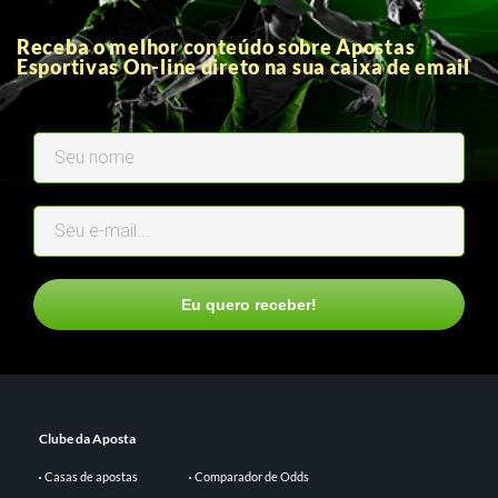
Receba o melhor conteúdo sobre Apostas
Esportivas On-line direto na sua caixa de email
Eu quero receber!
Clube da Aposta
Casas de apostas
Comparador de Odds