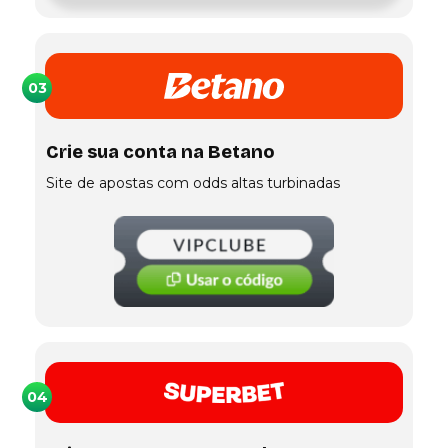
03
Crie sua conta na Betano
Site de apostas com odds altas turbinadas
04