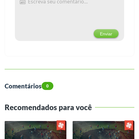
Comentários
0
Recomendados para você