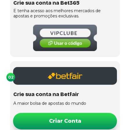
Crie sua conta na Bet365
E tenha acesso aos melhores mercados de
apostas e promoções exclusivas.
02
Crie sua conta na Betfair
A maior bolsa de apostas do mundo
Criar Conta