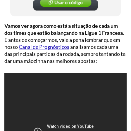
Vamos ver agora como está a situação de cada um
dos times que estão balançando na Ligue 1 Francesa
.
E antes de começarmos, vale a pena lembrar que em
nosso
Canal de Prognósticos
analisamos cada uma
das principais partidas da rodada, sempre tentando te
dar uma mãozinha nas melhores apostas: