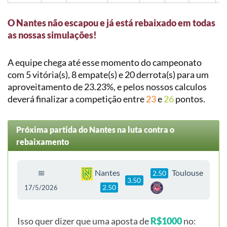
O Nantes não escapou e já está rebaixado em todas
as nossas simulações!
A equipe chega até esse momento do campeonato
com 5 vitória(s), 8 empate(s) e 20 derrota(s) para um
aproveitamento de 23.23%, e pelos nossos calculos
deverá finalizar a competição entre
23
e
26
pontos.
Próxima partida do Nantes na luta contra o
rebaixamento
Nantes
Toulouse
📅
2.50
3.50
2.50
17/5/2026
Isso quer dizer que uma aposta de
R$1000
no: