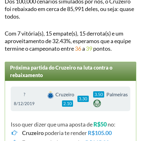
Dos 100,000 cenários simulados por nós, o Cruzeiro
foi rebaixado em cerca de 85,991 deles, ou seja: quase
todos.
Com 7 vitória(s), 15 empate(s), 15 derrota(s) e um
aproveitamento de 32.43%, esperamos que a equipe
termine o campeonato entre
36
a
39
pontos.
Próxima partida do Cruzeiro na luta contra o
rebaixamento
Cruzeiro
Palmeiras
?
3.50
3.30
2.10
8/12/2019
Isso quer dizer que uma aposta de
R$50
no:
Cruzeiro
poderia te render
R$105.00