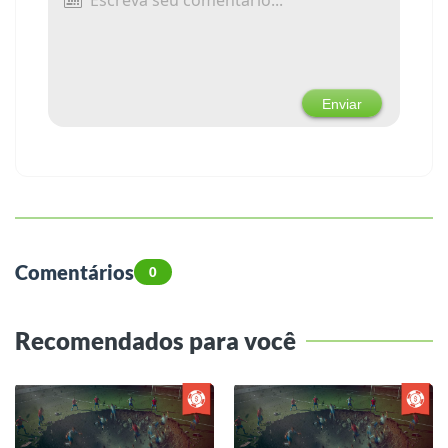
Comentários
0
Recomendados para você