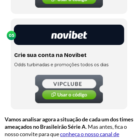
05
Crie sua conta na Novibet
Odds turbinadas e promoções todos os dias
Vamos analisar agora a situação de cada um dos times
ameaçados no Brasileirão Série A
. Mas antes, fica o
nosso convite para que
conheça o nosso canal de