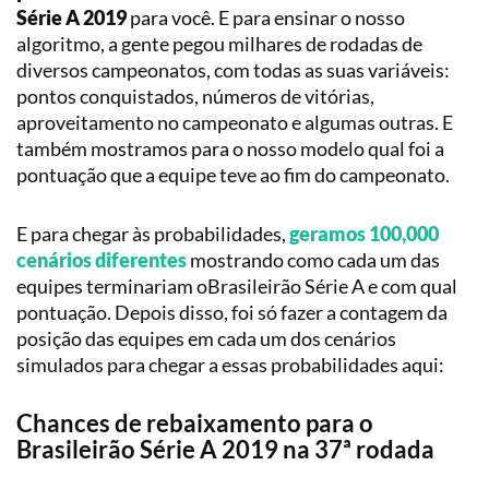
de
Trading
Brasil
Série A 2019
para você. E para ensinar o nosso
Apostas
Esportivo
algoritmo, a gente pegou milhares de rodadas de
Esportivas
Internacionais
diversos campeonatos, com todas as suas variáveis:
Entrevistas
Quiz:
pontos conquistados, números de vitórias,
Seleções
Descubra
Outras
aproveitamento no campeonato e algumas outras. E
o
categorias
Chances de
também mostramos para o nosso modelo qual foi a
seu
título e
perfil
pontuação que a equipe teve ao fim do campeonato.
rebaixamento
de
apostador
E para chegar às probabilidades,
geramos 100,000
Validador
cenários diferentes
mostrando como cada um das
Estatístico
equipes terminariam oBrasileirão Série A e com qual
de
E-
pontuação. Depois disso, foi só fazer a contagem da
Estratégias
sports
posição das equipes em cada um dos cenários
simulados para chegar a essas probabilidades aqui:
Basquete
Tênis
Chances de rebaixamento para o
Planilha
Brasileirão Série A 2019 na 37ª rodada
Vôlei
Gestão
de