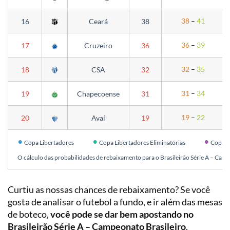
38
–
41
16
Ceará
38
36
–
39
17
Cruzeiro
36
32
–
35
18
CSA
32
31
–
34
19
Chapecoense
31
19
–
22
20
Avaí
19
•
•
•
Copa Libertadores⠀⠀⠀⠀
Copa Libertadores Eliminatórias⠀⠀⠀⠀
Copa 
O cálculo das probabilidades de rebaixamento para o Brasileirão Série A – Camp
Curtiu as nossas chances de rebaixamento? Se você
gosta de analisar o futebol a fundo, e ir além das mesas
de boteco,
você pode se dar bem apostando no
Brasileirão Série A – Campeonato Brasileiro
.