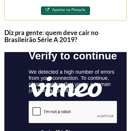
Apostar na Pinnacle
Diz pra gente: quem deve cair no
Brasileirão Série A 2019?