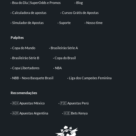
Boa do Dia | SuperOdds e Promos
Blog
Calculadora de apostas
Cursos Grátis de Apostas
Simulador de Apostas
Suporte
Nosso time
Palpites
Copa do Mundo
Brasileirão Série A
Brasileirão Série B
Copa do Brasil
Copa Libertadores
NBA
NBB – Novo Basquete Brasil
Liga dos Campeões Feminina
Recomendações
🇲🇽 Apuestas México
🇵🇪 Apuestas Perú
🇦🇷 Apuestas Argentina
🇰🇪 Bets Kenya