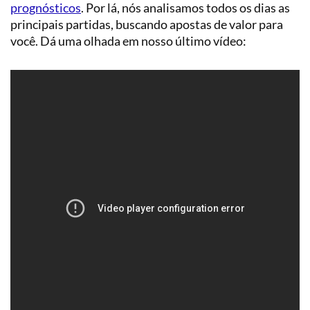
prognósticos
. Por lá, nós analisamos todos os dias as
principais partidas, buscando apostas de valor para
você. Dá uma olhada em nosso último vídeo: