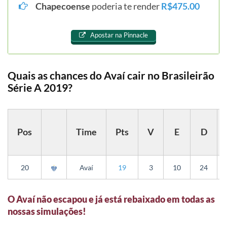
Chapecoense
poderia te render
R$475.00
Apostar na Pinnacle
Quais as chances do Avaí cair no Brasileirão
Série A 2019?
Pos
⠀
Time
Pts
V
E
D
20
Avaí
19
3
10
24
O Avaí não escapou e já está rebaixado em todas as
nossas simulações!