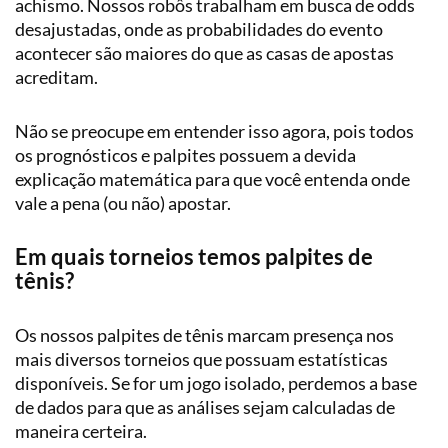
achismo. Nossos robôs trabalham em busca de odds
desajustadas, onde as probabilidades do evento
acontecer são maiores do que as casas de apostas
acreditam.
Não se preocupe em entender isso agora, pois todos
os prognósticos e palpites possuem a devida
explicação matemática para que você entenda onde
vale a pena (ou não) apostar.
Em quais torneios temos palpites de
tênis?
Os nossos palpites de tênis marcam presença nos
mais diversos torneios que possuam estatísticas
disponíveis. Se for um jogo isolado, perdemos a base
de dados para que as análises sejam calculadas de
maneira certeira.