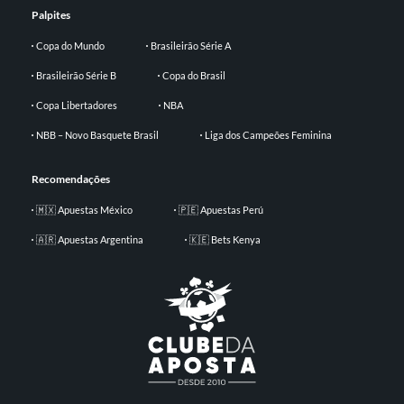
Palpites
Copa do Mundo
Brasileirão Série A
Brasileirão Série B
Copa do Brasil
Copa Libertadores
NBA
NBB – Novo Basquete Brasil
Liga dos Campeões Feminina
Recomendações
🇲🇽 Apuestas México
🇵🇪 Apuestas Perú
🇦🇷 Apuestas Argentina
🇰🇪 Bets Kenya