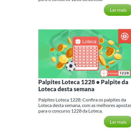
Ler mais
Palpites Loteca 1228 • Palpite da
Loteca desta semana
Palpites Loteca 1228: Confira os palpites da
Loteca desta semana, com as melhores aposta
para o concurso 1228 da Loteca.
Ler mais