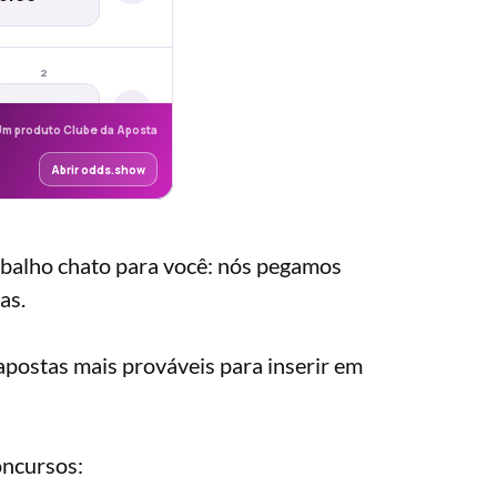
abalho chato para você: nós pegamos
as.
apostas mais prováveis para inserir em
oncursos: