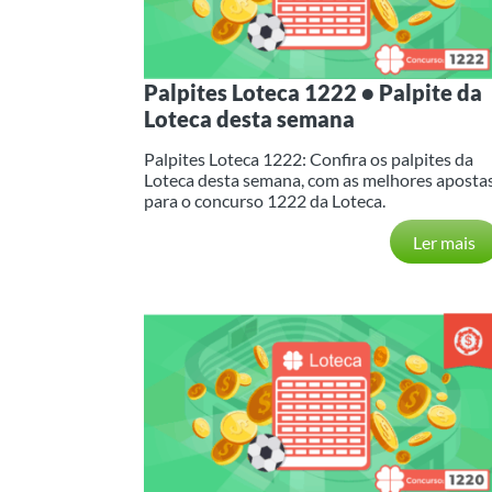
Palpites Loteca 1222 • Palpite da
Loteca desta semana
Palpites Loteca 1222: Confira os palpites da
Loteca desta semana, com as melhores aposta
para o concurso 1222 da Loteca.
Ler mais