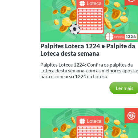
Palpites Loteca 1224 • Palpite da
Loteca desta semana
Palpites Loteca 1224: Confira os palpites da
Loteca desta semana, com as melhores aposta
para o concurso 1224 da Loteca.
Ler mais