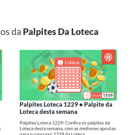
sos da
Palpites Da Loteca
Palpites Loteca 1229 • Palpite da
Loteca desta semana
Palpites Loteca 1229: Confira os palpites da
s
Loteca desta semana, com as melhores apostas
para o concurso 1229 da Loteca.