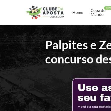
NOV
Copa do
Home
Mundo
Pe
Palpites e Z
Pes
tel
concurso de