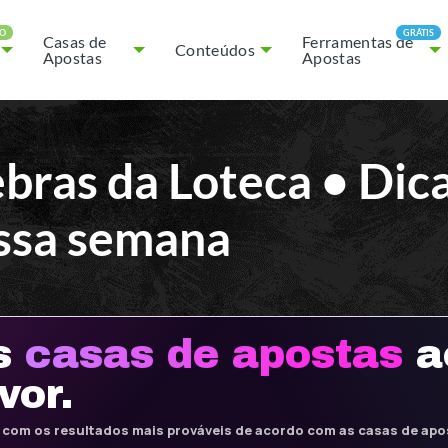
O
GRÁTIS
Casas de
Ferramentas de
Conteúdos
Apostas
Apostas
squisar por
Palpites
Conteúdos
Casas de Ap
ebras da Loteca • Dic
quisas populares:
/
como apostar na bet365
como fazer o cadastr
/
/
egram tips
melhores casas de apostas
cursos
ssa semana