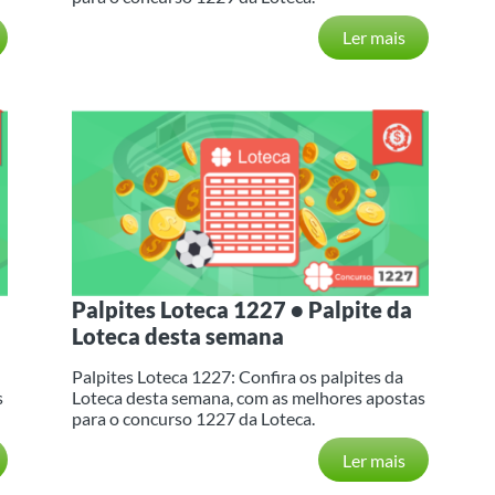
Ler mais
Palpites Loteca 1227 • Palpite da
Loteca desta semana
Palpites Loteca 1227: Confira os palpites da
s
Loteca desta semana, com as melhores apostas
para o concurso 1227 da Loteca.
Ler mais