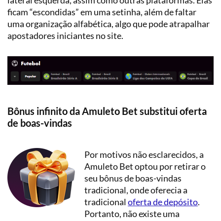
ficam “escondidas” em uma setinha, além de faltar
uma organização alfabética, algo que pode atrapalhar
apostadores iniciantes no site.
Bônus infinito da Amuleto Bet substitui oferta
de boas-vindas
Por motivos não esclarecidos, a
Amuleto Bet optou por retirar o
seu bônus de boas-vindas
tradicional, onde oferecia a
tradicional
oferta de depósito
.
Portanto, não existe uma