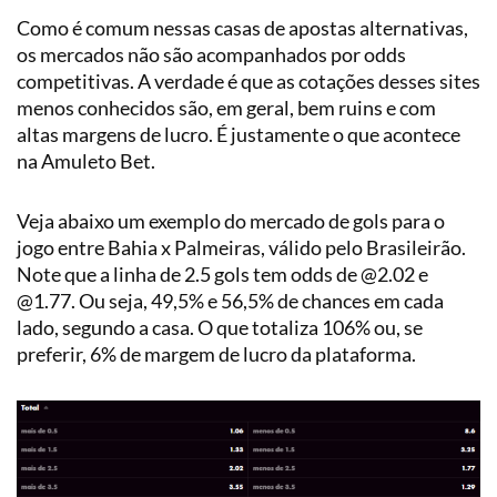
Como é comum nessas casas de apostas alternativas,
os mercados não são acompanhados por odds
competitivas. A verdade é que as cotações desses sites
menos conhecidos são, em geral, bem ruins e com
altas margens de lucro. É justamente o que acontece
na Amuleto Bet.
Veja abaixo um exemplo do mercado de gols para o
jogo entre Bahia x Palmeiras, válido pelo Brasileirão.
Note que a linha de 2.5 gols tem odds de @2.02 e
@1.77. Ou seja, 49,5% e 56,5% de chances em cada
lado, segundo a casa. O que totaliza 106% ou, se
preferir, 6% de margem de lucro da plataforma.