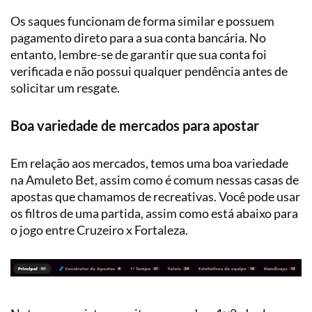
Os saques funcionam de forma similar e possuem
pagamento direto para a sua conta bancária. No
entanto, lembre-se de garantir que sua conta foi
verificada e não possui qualquer pendência antes de
solicitar um resgate.
Boa variedade de mercados para apostar
Em relação aos mercados, temos uma boa variedade
na Amuleto Bet, assim como é comum nessas casas de
apostas que chamamos de recreativas. Você pode usar
os filtros de uma partida, assim como está abaixo para
o jogo entre Cruzeiro x Fortaleza.