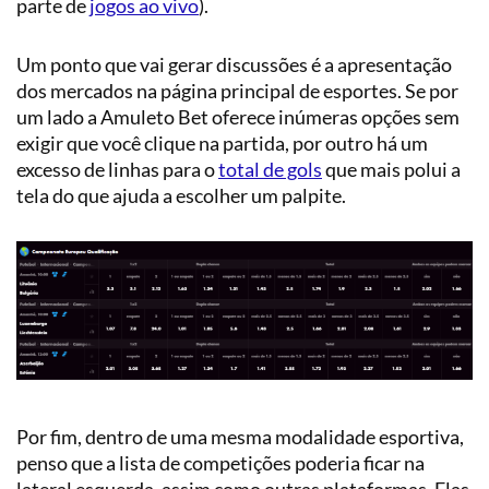
parte de
jogos ao vivo
).
Um ponto que vai gerar discussões é a apresentação
dos mercados na página principal de esportes. Se por
um lado a Amuleto Bet oferece inúmeras opções sem
exigir que você clique na partida, por outro há um
excesso de linhas para o
total de gols
que mais polui a
tela do que ajuda a escolher um palpite.
Por fim, dentro de uma mesma modalidade esportiva,
penso que a lista de competições poderia ficar na
lateral esquerda, assim como outras plataformas. Elas