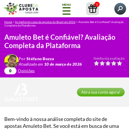
1
MENU
Pesquisar por
Home
>
As melhores casas de apostas do Brasil em 2026
>
Amuleto Bet é Confiável? Avaliação
Home
Completa da Plataforma
Bônus infinito
Palpites
Conteúdos
Casas de Apostas
Amuleto Bet é Confiável? Avaliação
NOVO
Abra sua conta agora!
Copa
Completa da Plataforma
do
Opiniões
0
Mundo
Nossa Avaliação
Por
Stéfano Bozza
Nenhuma avaliação
Atualizado em
10 de março de 2026
Opiniões
0
Casas
de
Apostas
Abra sua conta agora!
Pesquisas populares:
/
como apostar na bet365
como fazer o
Bônus
/
/
cadastro na bet365
betfair como funciona
telegram tips
e
/
/
melhores casas de apostas
cursos
Conteúdos
Promoções
Bem-vindo à nossa análise completa do site de
apostas Amuleto Bet. Se você está em busca de uma
Guia