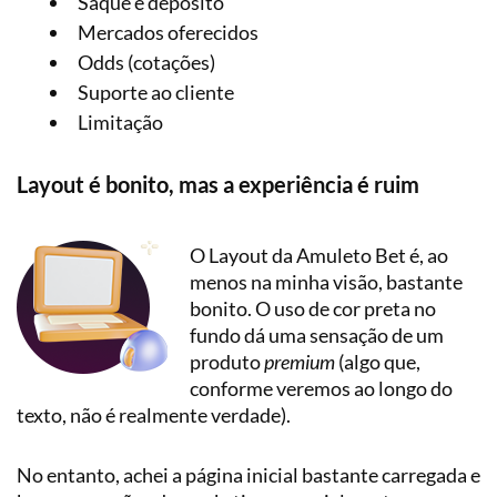
Saque e depósito
Mercados oferecidos
Odds (cotações)
Suporte ao cliente
Limitação
Layout é bonito, mas a experiência é ruim
O Layout da Amuleto Bet é, ao
menos na minha visão, bastante
bonito. O uso de cor preta no
fundo dá uma sensação de um
produto
premium
(algo que,
conforme veremos ao longo do
texto, não é realmente verdade).
No entanto, achei a página inicial bastante carregada e