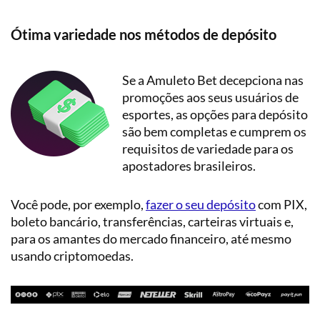
Ótima variedade nos métodos de depósito
Se a Amuleto Bet decepciona nas
promoções aos seus usuários de
esportes, as opções para depósito
são bem completas e cumprem os
requisitos de variedade para os
apostadores brasileiros.
Você pode, por exemplo,
fazer o seu depósito
com PIX,
boleto bancário, transferências, carteiras virtuais e,
para os amantes do mercado financeiro, até mesmo
usando criptomoedas.