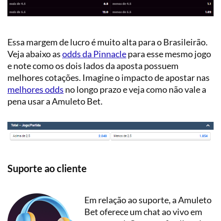
Essa margem de lucro é muito alta para o Brasileirão.
Veja abaixo as
odds da Pinnacle
para esse mesmo jogo
e note como os dois lados da aposta possuem
melhores cotações. Imagine o impacto de apostar nas
melhores odds
no longo prazo e veja como não vale a
pena usar a Amuleto Bet.
Suporte ao cliente
Em relação ao suporte, a Amuleto
Bet oferece um chat ao vivo em