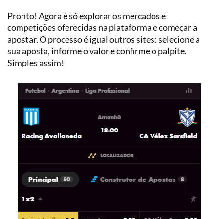
Pronto! Agora é só explorar os mercados e
competições oferecidas na plataforma e começar a
apostar. O processo é igual outros sites: selecione a
sua aposta, informe o valor e confirme o palpite.
Simples assim!