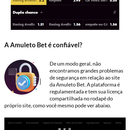
A Amuleto Bet é confiável?
De um modo geral, não
encontramos grandes problemas
de segurança em relação ao site
da Amuleto Bet. A plataforma é
regulamentada e tem sua licença
compartilhada no rodapé do
próprio site, como você mesmo pode ver abaixo.