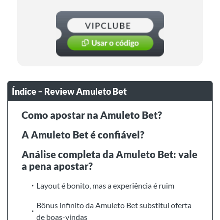
Índice – Review Amuleto Bet
Como apostar na Amuleto Bet?
A Amuleto Bet é confiável?
Análise completa da Amuleto Bet: vale
a pena apostar?
Layout é bonito, mas a experiência é ruim
Bônus infinito da Amuleto Bet substitui oferta
de boas-vindas