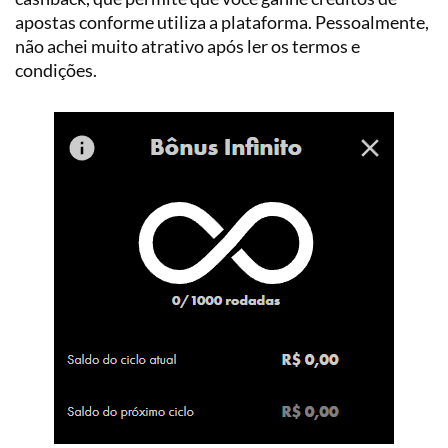
apostas conforme utiliza a plataforma. Pessoalmente,
não achei muito atrativo após ler os termos e
condições.