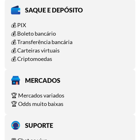
de
Trading
Brasil
Apostas
SAQUE E DEPÓSITO
Esportivo
Esportivas
Internacionais
Entrevistas
💰 PIX
Quiz:
Seleções
Descubra
💰 Boleto bancário
Outras
o
categorias
Chances de
💰 Transferência bancária
seu
título e
perfil
💰 Carteiras virtuais
rebaixamento
de
💰 Criptomoedas
apostador
Validador
Estatístico
MERCADOS
de
E-
Estratégias
sports
🏆 Mercados variados
🏆 Odds muito baixas
Basquete
Tênis
SUPORTE
Planilha
Vôlei
Gestão
de