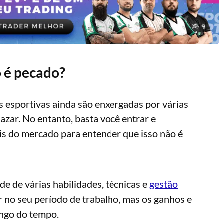
o é pecado?
s esportivas ainda são enxergadas por várias
azar. No entanto, basta você entrar e
s do mercado para entender que isso não é
 de várias habilidades, técnicas e
gestão
r no seu período de trabalho, mas os ganhos e
ongo do tempo.