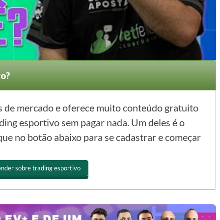
vo?
s de mercado e oferece muito conteúdo gratuito
ding esportivo sem pagar nada. Um deles é o
que no botão abaixo para se cadastrar e começar
nder sobre trading esportivo