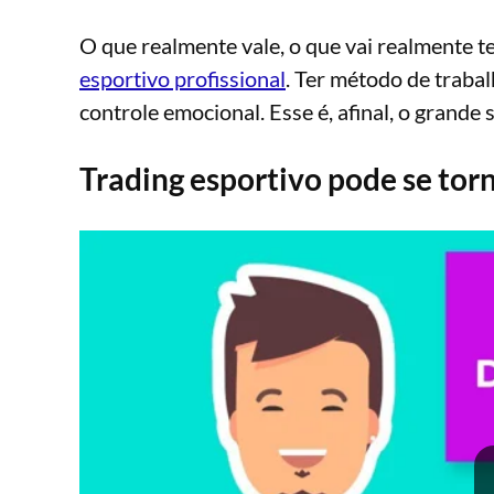
O que realmente vale, o que vai realmente te
esportivo profissional
. Ter método de trabal
controle emocional. Esse é, afinal, o grande 
Trading esportivo pode se tor