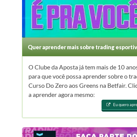
Quer aprender mais sobre trading esporti
O Clube da Aposta já tem mais de 10 ano
para que você possa aprender sobre o tra
Curso Do Zero aos Greens na Betfair. Cli
a aprender agora mesmo:
Eu quero apre