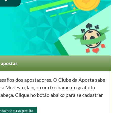
s apostas
esafios dos apostadores. O Clube da Aposta sabe
sica Modesto, lançou um treinamento gratuito
abeça. Clique no botão abaixo para se cadastrar
 fazer o curso gratuito