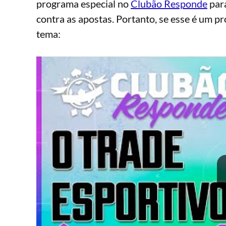
programa especial no
Clubão Responde
para
contra as apostas. Portanto, se esse é um p
tema: