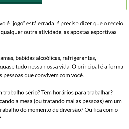
o é “jogo” está errada, é preciso dizer que o receio
 qualquer outra atividade, as apostas esportivas
ames, bebidas alcoólicas, refrigerantes,
 quase tudo nessa nossa vida. O principal é a forma
das pessoas que convivem com você.
trabalho sério? Tem horários para trabalhar?
ocando a mesa (ou tratando mal as pessoas) em um
trabalho do momento de diversão? Ou fica com o
?