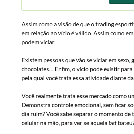
Assim como a visão de que o trading esportiv
em relação ao vício é válido. Assim como em
podem viciar.
Existem pessoas que vão se viciar em sexo, g
chocolates… Enfim, o vício pode existir para
pela qual você trata essa atividade diante 
Você realmente trata esse mercado como um 
Demonstra controle emocional, sem ficar s
dia ruim? Você sabe separar o momento de 
celular na mão, para ver se aquela
bet
bateu