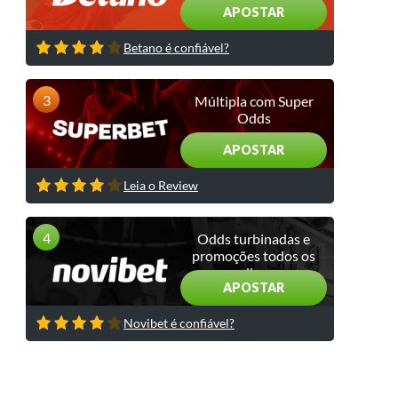
APOSTAR
Betano é confiável?
Múltipla com Super
Odds
APOSTAR
Leia o Review
Odds turbinadas e
promoções todos os
dias
APOSTAR
Novibet é confiável?