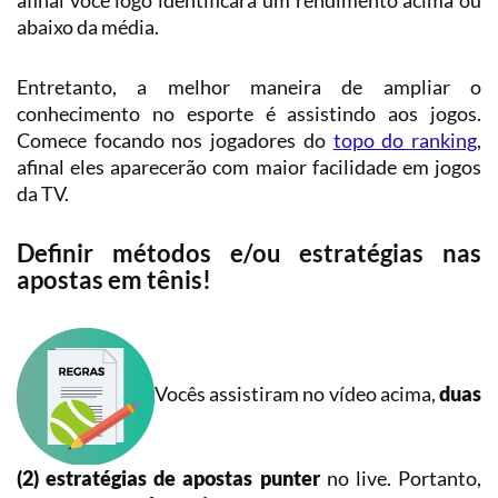
afinal você logo identificará um rendimento acima ou
abaixo da média.
Entretanto, a melhor maneira de ampliar o
conhecimento no esporte é assistindo aos jogos.
Comece focando nos jogadores do
topo do ranking
,
afinal eles aparecerão com maior facilidade em jogos
da TV.
Definir métodos e/ou estratégias nas
apostas em tênis!
Vocês assistiram no vídeo acima,
duas
(2) estratégias de apostas punter
no live. Portanto,