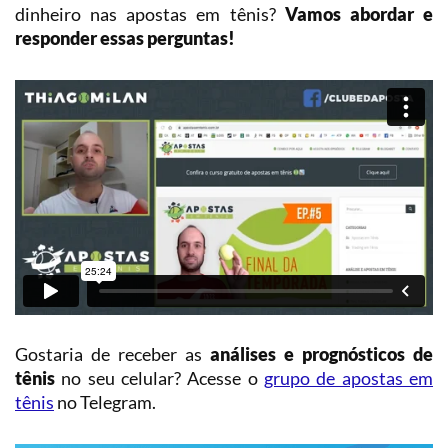
de
Trading
dinheiro nas apostas em tênis?
Vamos abordar e
Brasil
Apostas
Esportivo
responder essas perguntas!
Esportivas
Internacionais
Entrevistas
Quiz:
Seleções
Descubra
Outras
o
categorias
Chances de
seu
título e
perfil
rebaixamento
de
apostador
Validador
Estatístico
de
E-
Estratégias
sports
Basquete
Gostaria de receber as
análises e prognósticos de
tênis
no seu celular? Acesse o
grupo de apostas em
Tênis
tênis
no Telegram.
Planilha
Vôlei
Gestão
de