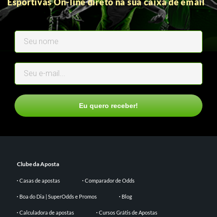
Esportivas On-line direto na sua caixa de email
Eu quero receber!
Clube da Aposta
Casas de apostas
Comparador de Odds
Boa do Dia | SuperOdds e Promos
Blog
Calculadora de apostas
Cursos Grátis de Apostas