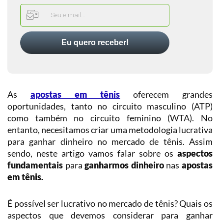
Completo
Bet365
GRÁTIS
para
Ferramentas
a
de
Betfair
Fase
Apostas
Eu quero receber!
de
Betano
Grupos
Últimas
do
Palpites
Blog
Palpites
Copa
do
Promoções
As
apostas em tênis
oferecem grandes
Boa
Mundo
do
oportunidades, tanto no circuito masculino (ATP)
Superbet
do
2026
Dia
como também no circuito feminino (WTA). No
Dia
Novibet
|
entanto, necesitamos criar uma metodologia lucrativa
Comparador
Apostas
munidade
SuperOdds
de
Esportivas
para ganhar dinheiro no mercado de tênis. Assim
Bilhete
KTO
e
Odds
Pronto
sendo, neste artigo vamos falar sobre os
aspectos
Promos
Como
para
Sportingbet
fundamentais
para
ganharmos dinheiro
nas
apostas
apostar?
Hoje
Calculadora
em tênis.
Ver
de
Estratégias
Palpites
todas
Apostas
de
de
É possível ser lucrativo no mercado de tênis? Quais os
Apostas
hoje
Cursos
aspectos que devemos considerar para ganhar