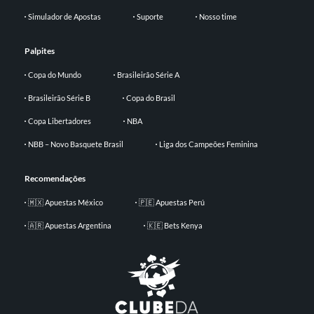
Simulador de Apostas
Suporte
Nosso time
Palpites
Copa do Mundo
Brasileirão Série A
Brasileirão Série B
Copa do Brasil
Copa Libertadores
NBA
NBB – Novo Basquete Brasil
Liga dos Campeões Feminina
Recomendações
🇲🇽 Apuestas México
🇵🇪 Apuestas Perú
🇦🇷 Apuestas Argentina
🇰🇪 Bets Kenya