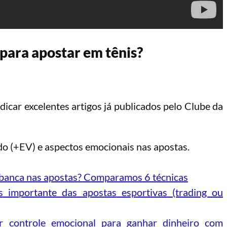
para apostar em tênis?
dicar excelentes artigos já publicados pelo Clube da
do (+EV) e aspectos emocionais nas apostas.
e banca nas apostas? Comparamos 6 técnicas
 importante das apostas esportivas (trading ou
r controle emocional para ganhar dinheiro com