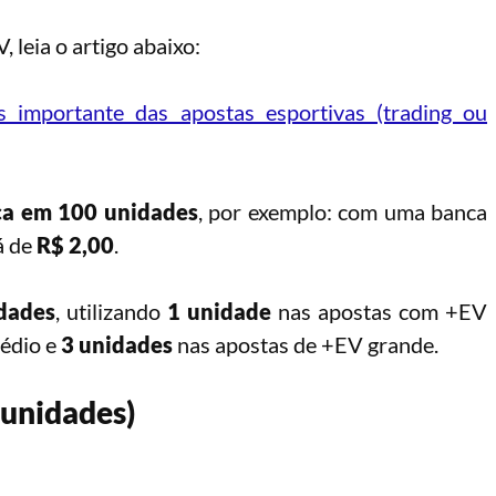
 leia o artigo abaixo:
 importante das apostas esportivas (trading ou
ca em 100 unidades
, por exemplo: com uma banca
á de
R$ 2,00
.
dades
, utilizando
1 unidade
nas apostas com +EV
édio e
3 unidades
nas apostas de +EV grande.
 unidades)