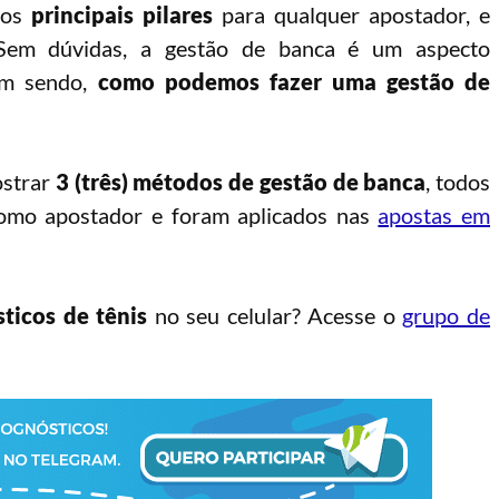
dos
principais pilares
para qualquer apostador, e
Sem dúvidas, a gestão de banca é um aspecto
sim sendo,
como podemos fazer uma gestão de
ostrar
3 (três) métodos de gestão de banca
, todos
 como apostador e foram aplicados nas
apostas em
sticos de tênis
no seu celular? Acesse o
grupo de