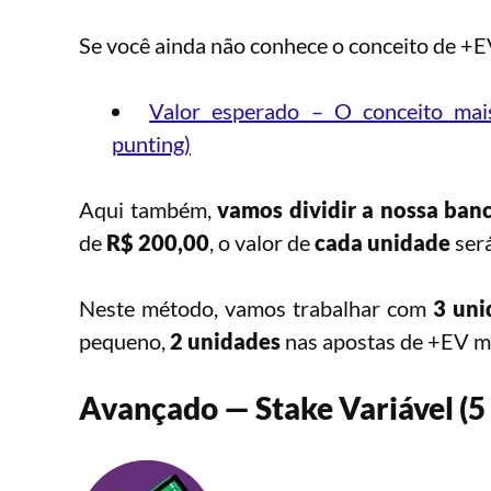
Se você ainda não conhece o conceito de +EV,
Valor esperado – O conceito mais
punting)
Aqui também,
vamos dividir a nossa ban
de
R$ 200,00
, o valor de
cada unidade
ser
Neste método, vamos trabalhar com
3 uni
pequeno,
2 unidades
nas apostas de +EV m
Avançado —
Stake Variável (5