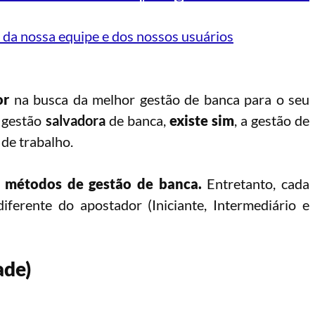
 da nossa equipe e dos nossos usuários
or
na busca da melhor gestão de banca para o seu
a gestão
salvadora
de banca,
existe sim
, a gestão de
de trabalho.
s) métodos de gestão de banca.
Entretanto, cada
erente do apostador (Iniciante, Intermediário e
ade)