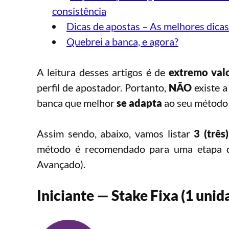
consistência
Dicas de apostas – As melhores dicas
Quebrei a banca, e agora?
A leitura desses artigos é de
extremo val
perfil de apostador. Portanto,
NÃO
existe 
banca que melhor
se adapta
ao seu método 
Assim sendo, abaixo, vamos listar
3 (trê
método é recomendado para uma etapa dif
Avançado).
Iniciante — Stake Fixa (1 unid