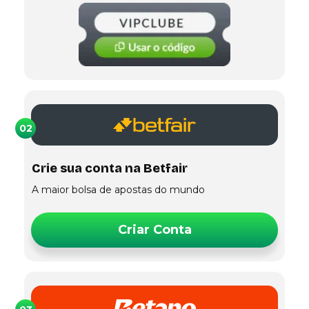
Loterias
Precificação
Simulador
de
Apostas
02
Crie sua conta na Betfair
A maior bolsa de apostas do mundo
Criar Conta