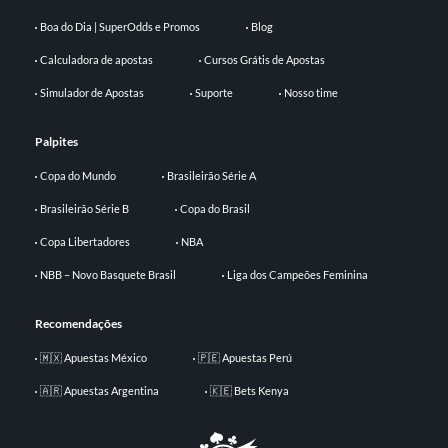
Boa do Dia | SuperOdds e Promos
Blog
Calculadora de apostas
Cursos Grátis de Apostas
Simulador de Apostas
Suporte
Nosso time
Palpites
Copa do Mundo
Brasileirão Série A
Brasileirão Série B
Copa do Brasil
Copa Libertadores
NBA
NBB – Novo Basquete Brasil
Liga dos Campeões Feminina
Recomendações
🇲🇽 Apuestas México
🇵🇪 Apuestas Perú
🇦🇷 Apuestas Argentina
🇰🇪 Bets Kenya