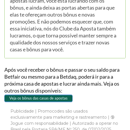
apostas lucram, você está lucrando com os
bônus, e ainda deixa as portas abertas para que
elas te ofereçam outros bônus e novas
promoções. E não podemos esquecer que, com
essa iniciativa, nós do Clube da Aposta também
lucramos, o que torna possível manter sempre a
qualidade dos nossos serviços e trazer novas
casas e bônus para você.
Após você receber o bônus e passar o seu saldo para
Betfair ou mesmo para a Betdaq, poderá ir para a
próxima casa de apostas e lucrar ainda mais. Veja os
outros bônus disponíveis:
Veja os bônus das casas de apostas
Publicidade | Promocodes são usados
exclusivamente para marketing e rastreamento | 🔞
Jogue com responsabilidade | Autorizado a operar no
Brasil pela Portaria SPA/MF Nº 250, de 07/02/2025