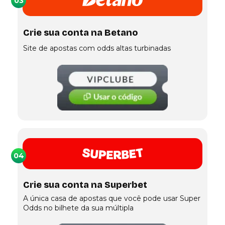
03
Crie sua conta na Betano
Site de apostas com odds altas turbinadas
04
Crie sua conta na Superbet
A única casa de apostas que você pode usar Super
Odds no bilhete da sua múltipla