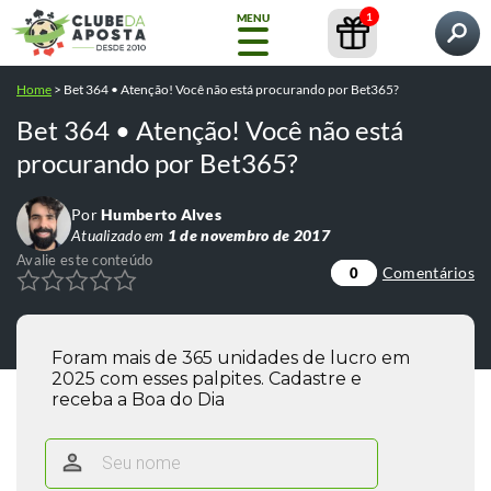
1
MENU
Pesquisar por
Você está lendo:
Bet 364 • Atenção! Você não está
Home
>
Bet 364 • Atenção! Você não está procurando por Bet365?
Home
procurando por Bet365?
Palpites
Conteúdos
Casas de Apostas
Avalie este conteúdo
Bet 364 • Atenção! Você não está
Comentários
0
NOVO
procurando por Bet365?
Copa
do
Mundo
Por
Humberto Alves
Atualizado em
1 de novembro de 2017
Avalie este conteúdo
Comentários
0
Casas
de
Apostas
Foram mais de 365 unidades de lucro em
2025 com esses palpites. Cadastre e
Pesquisas populares:
/
como apostar na bet365
como fazer o
receba a Boa do Dia
Bônus
/
/
cadastro na bet365
betfair como funciona
telegram tips
e
/
/
melhores casas de apostas
cursos
Conteúdos
Promoções
Guia