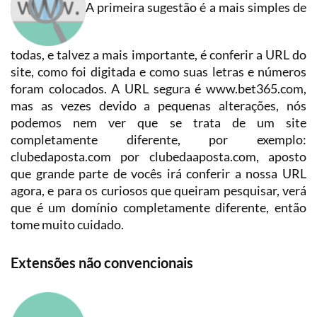
A primeira sugestão é a mais simples de
todas, e talvez a mais importante, é conferir a URL do
site, como foi digitada e como suas letras e números
foram colocados. A URL segura é www.bet365.com,
mas as vezes devido a pequenas alterações, nós
podemos nem ver que se trata de um site
completamente diferente, por exemplo:
clubedaposta.com por clubedaaposta.com, aposto
que grande parte de vocês irá conferir a nossa URL
agora, e para os curiosos que queiram pesquisar, verá
que é um domínio completamente diferente, então
tome muito cuidado.
Extensões não convencionais