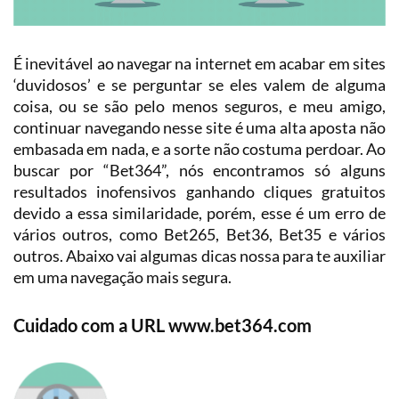
Futebol
Banca
Americano
Planilha
Loterias
de
É inevitável ao navegar na internet em acabar em sites
Precificação
‘duvidosos’ e se perguntar se eles valem de alguma
coisa, ou se são pelo menos seguros, e meu amigo,
Simulador
continuar navegando nesse site é uma alta aposta não
de
Apostas
embasada em nada, e a sorte não costuma perdoar. Ao
buscar por “Bet364”, nós encontramos só alguns
resultados inofensivos ganhando cliques gratuitos
devido a essa similaridade, porém, esse é um erro de
vários outros, como Bet265, Bet36, Bet35 e vários
outros. Abaixo vai algumas dicas nossa para te auxiliar
em uma navegação mais segura.
Cuidado com a URL www.bet364.com