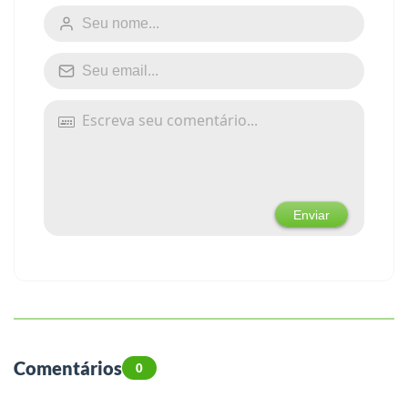
Comentários
0