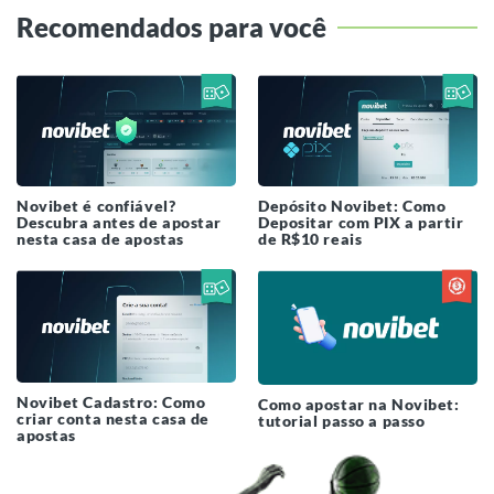
Recomendados para você
Novibet é confiável?
Depósito Novibet: Como
Descubra antes de apostar
Depositar com PIX a partir
nesta casa de apostas
de R$10 reais
Novibet Cadastro: Como
Como apostar na Novibet:
criar conta nesta casa de
tutorial passo a passo
apostas