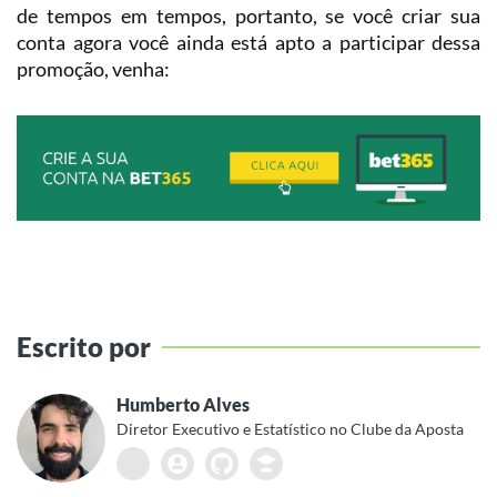
de tempos em tempos, portanto, se você criar sua
conta agora você ainda está apto a participar dessa
promoção, venha:
Escrito por
Humberto Alves
Diretor Executivo e Estatístico no Clube da Aposta