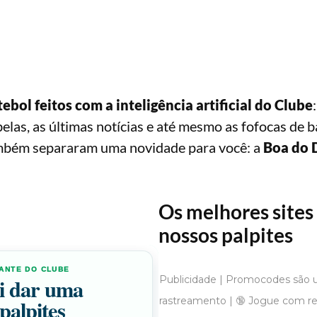
tebol feitos com a inteligência artificial do Clube
abelas, as últimas notícias e até mesmo as fofocas de
também separaram uma novidade para você: a
Boa do 
Os melhores sites 
nossos palpites
Publicidade | Promocodes são 
rastreamento | 🔞 Jogue com res