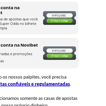
 conta na
t
sa de apostas que você
Super Odds no bilhete
tipla
 conta na Novibet
inadas e promoções
ias
 os nossos palpites, você precisa
stas confiáveis e regulamentadas
.
lecionamos somente as casas de apostas
 nosso próprio dinheiro.