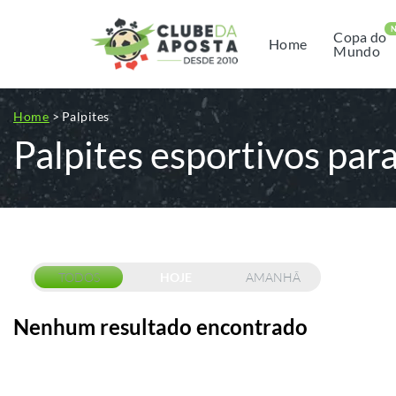
Copa do
Home
Mundo
Pe
Home
>
Palpites
Palpites esportivos par
Pes
tel
TODOS
HOJE
AMANHÃ
Nenhum resultado encontrado