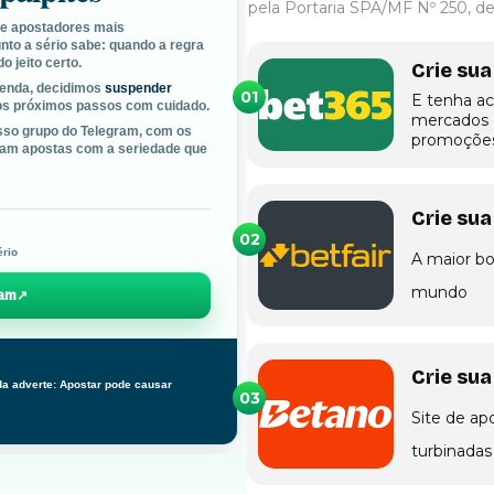
pela Portaria SPA/MF Nº 250, d
Crie su
01
E tenha a
mercados 
promoções 
Crie sua
02
A maior bo
mundo
Crie su
03
Site de ap
turbinadas