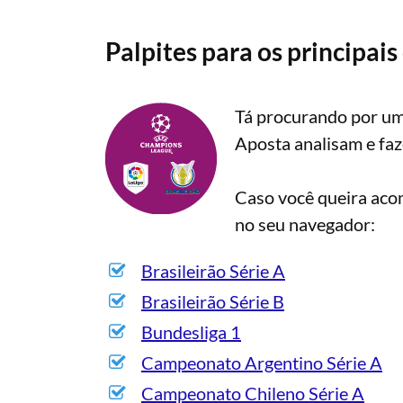
Palpites para os principai
Tá procurando por uma
Aposta analisam e fa
Caso você queira acom
no seu navegador:
Brasileirão Série A
Brasileirão Série B
Bundesliga 1
Campeonato Argentino Série A
Campeonato Chileno Série A