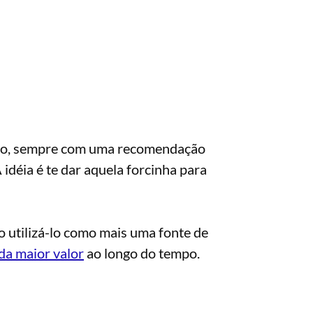
undo, sempre com uma recomendação
idéia é te dar aquela forcinha para
 utilizá-lo como mais uma fonte de
da maior valor
ao longo do tempo.