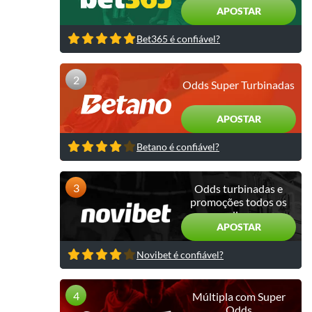
APOSTAR
Bet365 é confiável?
Odds Super Turbinadas
APOSTAR
Betano é confiável?
Odds turbinadas e
promoções todos os
dias
APOSTAR
Novibet é confiável?
Múltipla com Super
Odds