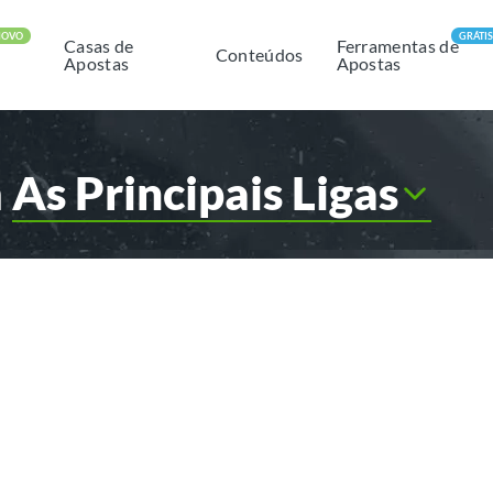
NOVO
GRÁTI
Casas de
Ferramentas de
Conteúdos
Apostas
Apostas
squisar por
Palpites
Conteúdos
Casas de Ap
a
As Principais Ligas
quisas populares:
/
como apostar na bet365
como fazer o cadastr
/
/
egram tips
melhores casas de apostas
cursos