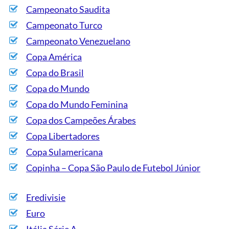
Campeonato Saudita
Campeonato Turco
Campeonato Venezuelano
Copa América
Copa do Brasil
Copa do Mundo
Copa do Mundo Feminina
Copa dos Campeões Árabes
Copa Libertadores
Copa Sulamericana
Copinha – Copa São Paulo de Futebol Júnior
Eredivisie
Euro