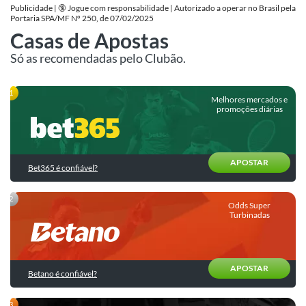
de
Publicidade | 🔞 Jogue com responsabilidade | Autorizado a operar no Brasil pela
para
Apostas
Betfair
Portaria SPA/MF Nº 250, de 07/02/2025
a
Casas de Apostas
Fase
Últimas
Betano
de
do
Só as recomendadas pelo Clubão.
Palpites
Grupos
Blog
Boa
Palpites
Promoções
do
Copa
Melhores mercados e
do
promoções diárias
Dia
do
Dia
munidade
Superbet
|
Mundo
Bilhete
SuperOdds
2026
Apostas
Pronto
Novibet
e
Esportivas
para
Promos
APOSTAR
Comparador
Bet365 é confiável?
Hoje
KTO
de
Como
Calculadora
Odds
apostar?
Palpites
Sportingbet
de
Odds Super
de
Apostas
Turbinadas
Estratégias
hoje
Ver
de
todas
Cursos
Apostas
Brasil
de
Apostas
APOSTAR
Betano é confiável?
Trading
Internacionais
Esportivas
Esportivo
Seleções