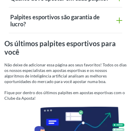
Palpites esportivos são garantia de
lucro?
Os últimos palpites esportivos para
você
Não deixe de adicionar essa página aos seus favoritos! Todos os dias
os nossos especialistas em apostas esportivas e os nossos
algoritmos de inteligência artificial analisam as melhores
oportunidades do mercado para você apostar numa boa.
Fique por dentro dos últimos palpites em apostas esportivas com o
Clube da Aposta!