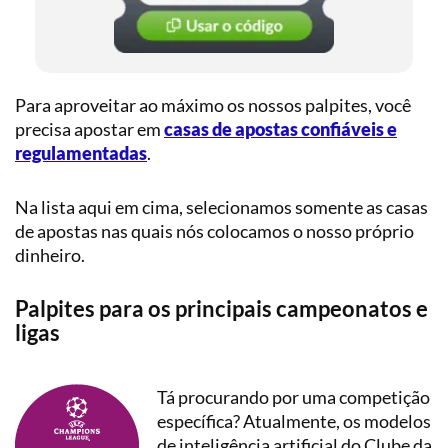
Para aproveitar ao máximo os nossos palpites, você
precisa apostar em
casas de apostas confiáveis e
regulamentadas
.
Na lista aqui em cima, selecionamos somente as casas
de apostas nas quais nós colocamos o nosso próprio
dinheiro.
Palpites para os principais campeonatos e
ligas
Tá procurando por uma competição
específica? Atualmente, os modelos
de inteligência artificial do Clube da