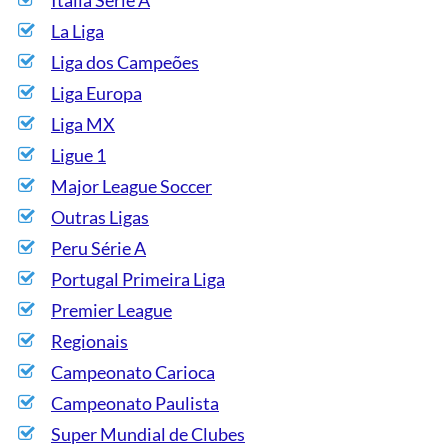
Itália Série A
La Liga
Liga dos Campeões
Liga Europa
Liga MX
Ligue 1
Major League Soccer
Outras Ligas
Peru Série A
Portugal Primeira Liga
Premier League
Regionais
Campeonato Carioca
Campeonato Paulista
Super Mundial de Clubes