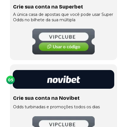
Crie sua conta na Superbet
A única casa de apostas que você pode usar Super
Odds no bilhete da sua múltipla
05
Crie sua conta na Novibet
Odds turbinadas e promoções todos os dias