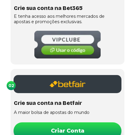
Crie sua conta na Bet365
E tenha acesso aos melhores mercados de
apostas e promoções exclusivas.
02
Crie sua conta na Betfair
A maior bolsa de apostas do mundo
Criar Conta