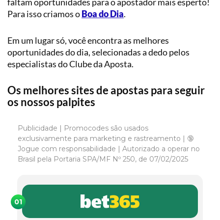
faltam oportunidades para o apostador mais esperto!
Para isso criamos o
Boa do Dia
.
Em um lugar só, você encontra as melhores
oportunidades do dia, selecionadas a dedo pelos
especialistas do Clube da Aposta.
Os melhores sites de apostas para seguir
os nossos palpites
Publicidade | Promocodes são usados
exclusivamente para marketing e rastreamento | 🔞
Jogue com responsabilidade | Autorizado a operar no
Brasil pela Portaria SPA/MF Nº 250, de 07/02/2025
01