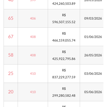
424,260,503.89
R$
65
406
09/03/2026
596,507,155.52
R$
67
408
01/06/2026
466,159,055.74
R$
58
408
26/05/2026
425,922,795.86
R$
25
410
03/06/2026
837,229,277.59
R$
20
410
05/06/2026
299,280,582.48
R$