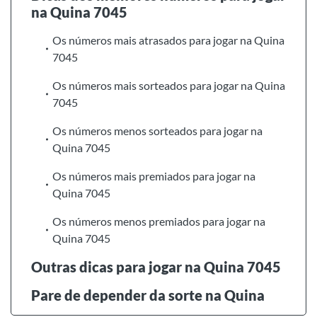
na Quina 7045
Os números mais atrasados para jogar na Quina
7045
Os números mais sorteados para jogar na Quina
7045
Os números menos sorteados para jogar na
Quina 7045
Os números mais premiados para jogar na
Quina 7045
Os números menos premiados para jogar na
Quina 7045
Outras dicas para jogar na Quina 7045
Pare de depender da sorte na Quina