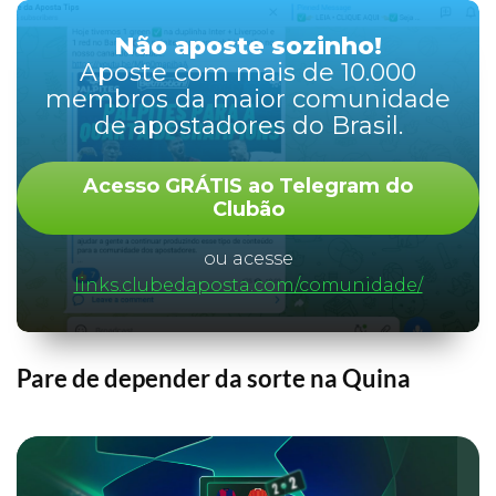
Não aposte sozinho!
Aposte com mais de 10.000
membros da maior comunidade
de apostadores do Brasil.
Acesso GRÁTIS ao Telegram do
Clubão
ou acesse
links.clubedaposta.com/comunidade/
Pare de depender da sorte na Quina