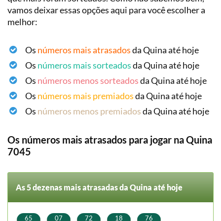
vamos deixar essas opções aqui para você escolher a
melhor:
Os
números mais atrasados
da Quina até hoje
Os
números mais sorteados
da Quina até hoje
Os
números menos sorteados
da Quina até hoje
Os
números mais premiados
da Quina até hoje
Os
números menos premiados
da Quina até hoje
Os números mais atrasados para jogar na Quina
7045
As 5 dezenas mais atrasadas da Quina até hoje
⠀
⠀
⠀
⠀
⠀
65
07
72
18
76