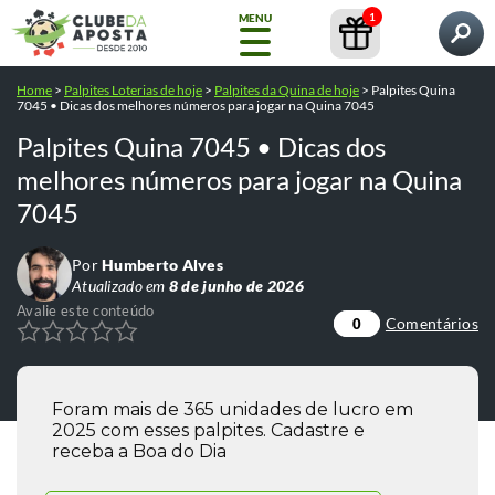
1
MENU
Pesquisar por
Você está lendo:
Palpites Quina 7045 • Dicas dos
Home
>
Palpites Loterias de hoje
>
Palpites da Quina de hoje
>
Palpites Quina
Home
melhores números para jogar na Quina 7045
7045 • Dicas dos melhores números para jogar na Quina 7045
Palpites
Conteúdos
Casas de Apostas
Avalie este conteúdo
Comentários
0
Palpites Quina 7045 • Dicas dos
NOVO
Copa
melhores números para jogar na Quina
do
Mundo
7045
Por
Humberto Alves
Atualizado em
8 de junho de 2026
Casas
Avalie este conteúdo
de
Comentários
0
Apostas
Pesquisas populares:
/
como apostar na bet365
como fazer o
Bônus
/
/
cadastro na bet365
Foram mais de 365 unidades de lucro em
betfair como funciona
telegram tips
e
/
2025 com esses palpites. Cadastre e
/
melhores casas de apostas
cursos
Conteúdos
Promoções
receba a Boa do Dia
Guia