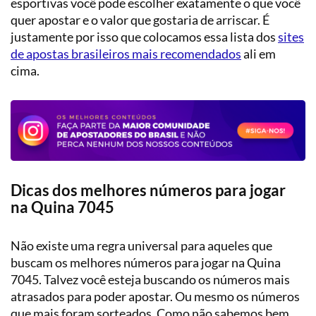
esportivas você pode escolher exatamente o que você
quer apostar e o valor que gostaria de arriscar. É
justamente por isso que colocamos essa lista dos
sites
de apostas brasileiros mais recomendados
ali em
cima.
Dicas dos melhores números para jogar
na Quina 7045
Não existe uma regra universal para aqueles que
buscam os melhores números para jogar na Quina
7045. Talvez você esteja buscando os números mais
atrasados para poder apostar. Ou mesmo os números
que mais foram sorteados. Como não sabemos bem,