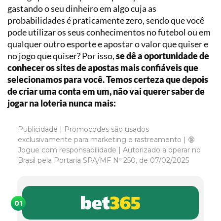
gastando o seu dinheiro em algo cuja as
probabilidades é praticamente zero, sendo que você
pode utilizar os seus conhecimentos no futebol ou em
qualquer outro esporte e apostar o valor que quiser e
no jogo que quiser? Por isso,
se dê a oportunidade de
conhecer os sites de apostas mais confiáveis que
selecionamos para você. Temos certeza que depois
de criar uma conta em um, não vai querer saber de
jogar na loteria nunca mais:
Publicidade | Promocodes são usados
exclusivamente para marketing e rastreamento | 🔞
Jogue com responsabilidade | Autorizado a operar no
Brasil pela Portaria SPA/MF Nº 250, de 07/02/2025
01