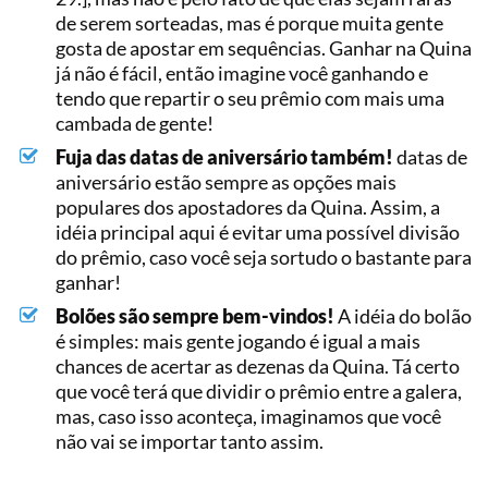
de serem sorteadas, mas é porque muita gente
gosta de apostar em sequências. Ganhar na Quina
já não é fácil, então imagine você ganhando e
tendo que repartir o seu prêmio com mais uma
cambada de gente!
Fuja das datas de aniversário também!
datas de
aniversário estão sempre as opções mais
populares dos apostadores da Quina. Assim, a
idéia principal aqui é evitar uma possível divisão
do prêmio, caso você seja sortudo o bastante para
ganhar!
Bolões são sempre bem-vindos!
A idéia do bolão
é simples: mais gente jogando é igual a mais
chances de acertar as dezenas da Quina. Tá certo
que você terá que dividir o prêmio entre a galera,
mas, caso isso aconteça, imaginamos que você
não vai se importar tanto assim.