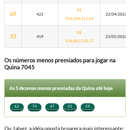
R$
69
422
22/04/2026
950,184,412.89
R$
33
459
23/05/2026
936,882,550.77
Os números menos premiados para jogar na
Quina 7045
As 5 dezenas menos premiadas da Quina até hoje
⠀
⠀
⠀
⠀
⠀
62
74
47
41
59
Ou, talvez, a idéia oposta te pareça mais interessante: