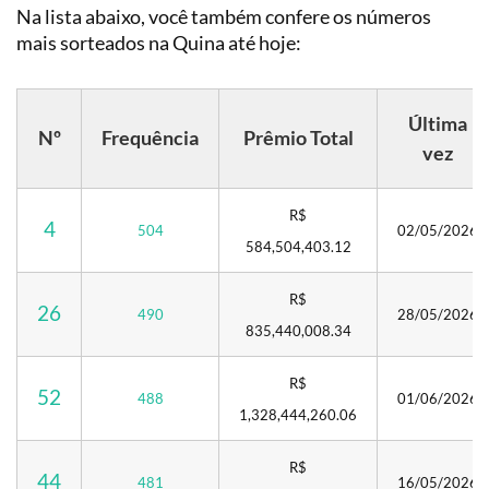
Na lista abaixo, você também confere os números
mais sorteados na Quina até hoje:
Última
Nº
Frequência
Prêmio Total
vez
R$
4
504
02/05/2026
584,504,403.12
R$
26
490
28/05/2026
835,440,008.34
R$
52
488
01/06/2026
1,328,444,260.06
R$
44
481
16/05/2026