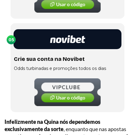
05
Crie sua conta na Novibet
Odds turbinadas e promoções todos os dias
Infelizmente na Quina nós dependemos
exclusivamente da sorte
, enquanto que nas apostas