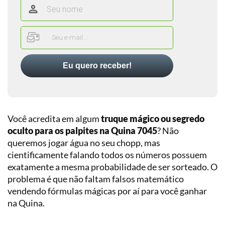
Completo
Bet365
GRÁTIS
para
Ferramentas
a
de
Betfair
Fase
Apostas
de
Betano
Grupos
Últimas
do
Eu quero receber!
Palpites
Blog
Palpites
Copa
do
Promoções
Boa
Mundo
do
Superbet
do
2026
Dia
Você acredita em algum
truque mágico ou segredo
Dia
Novibet
|
oculto para os palpites na Quina 7045
? Não
Comparador
Apostas
munidade
SuperOdds
de
queremos jogar água no seu chopp, mas
Esportivas
Bilhete
KTO
e
Odds
cientificamente falando todos os números possuem
Pronto
Promos
Como
para
exatamente a mesma probabilidade de ser sorteado. O
Sportingbet
apostar?
Hoje
Calculadora
problema é que não faltam falsos matemático
Ver
de
vendendo fórmulas mágicas por aí para você ganhar
Estratégias
Palpites
todas
Apostas
de
na Quina.
de
Apostas
hoje
Cursos