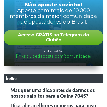
Futebol
Banca
Não aposte sozinho!
Americano
Aposte com mais de 10.000
Planilha
membros da maior comunidade
Loterias
de
Precificação
de apostadores do Brasil.
Simulador
Acesso GRÁTIS ao Telegram do
de
Apostas
Clubão
ou acesse
links.clubedaposta.com/comunidade/
Índice
Mas quer uma dica antes de darmos os
nossos palpites para a Quina 7045?
Dicas dos melhores números para jogar