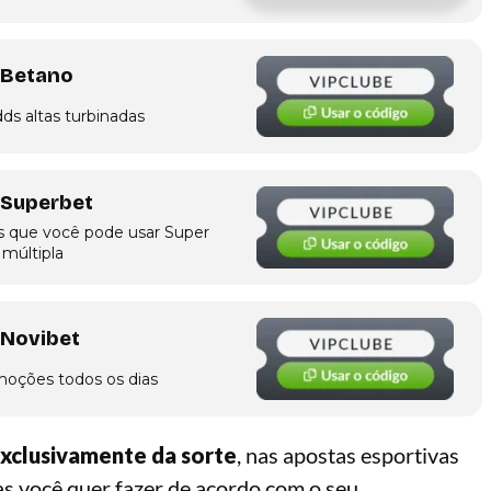
 Betano
ds altas turbinadas
 Superbet
s que você pode usar Super
 múltipla
 Novibet
moções todos os dias
xclusivamente da sorte
, nas apostas esportivas
s você quer fazer de acordo com o seu