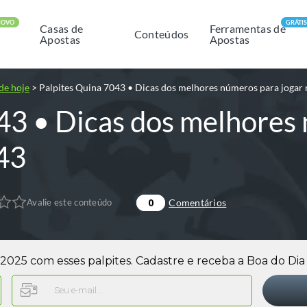
NOVO
GRÁTI
Casas de
Ferramentas de
Conteúdos
Apostas
Apostas
squisar por
Palpites
Conteúdos
Casas de Ap
s dos melhores números para jogar na Quina 7043
de hoje
>
Palpites Quina 7043 • Dicas dos melhores números para jogar
43 • Dicas dos melhores
quisas populares:
/
como apostar na bet365
como fazer o cadastr
/
/
egram tips
melhores casas de apostas
cursos
43
Comentários
Avalie este conteúdo
0
025 com esses palpites. Cadastre e receba a Boa do Dia