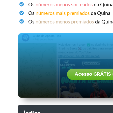
Os
números menos sorteados
da Quin
Os
números mais premiados
da Quina
Os
números menos premiados
da Quin
Acesso GRÁTIS 
Índice