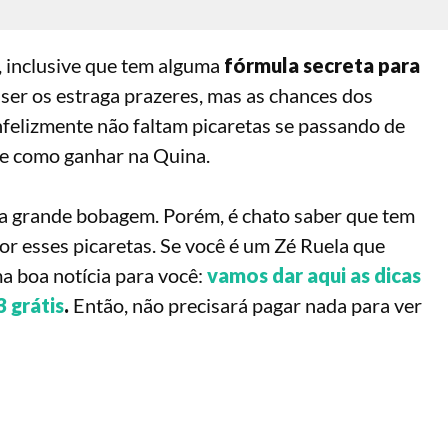
, inclusive que tem alguma
fórmula secreta para
ser os estraga prazeres, mas as chances dos
felizmente não faltam picaretas se passando de
e como ganhar na Quina.
ma grande bobagem. Porém, é chato saber que tem
or esses picaretas. Se você é um Zé Ruela que
a boa notícia para você:
vamos dar aqui as dicas
 grátis
.
Então, não precisará pagar nada para ver