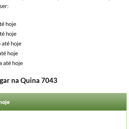
ser:
té hoje
té hoje
 até hoje
té hoje
 até hoje
ogar na Quina 7043
hoje