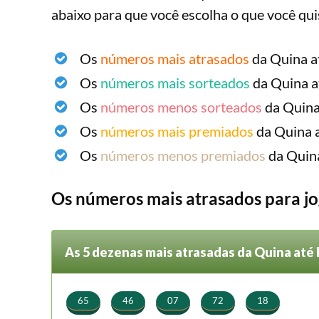
abaixo para que você escolha o que você qui
Os
números mais atrasados
da Quina a
Os
números mais sorteados
da Quina a
Os
números menos sorteados
da Quina
Os
números mais premiados
da Quina a
Os
números menos premiados
da Quina
Os números mais atrasados para j
As 5 dezenas mais atrasadas da Quina até 
⠀
⠀
⠀
⠀
⠀
65
46
07
72
18