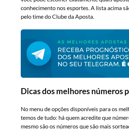
conhecimento nos esportes. A lista acima s
pelo time do Clube da Aposta.
Dicas dos melhores números p
No menu de opções disponíveis para os mel
temos de tudo: há quem acredite que númer
mesmo são os números que são mais sortead