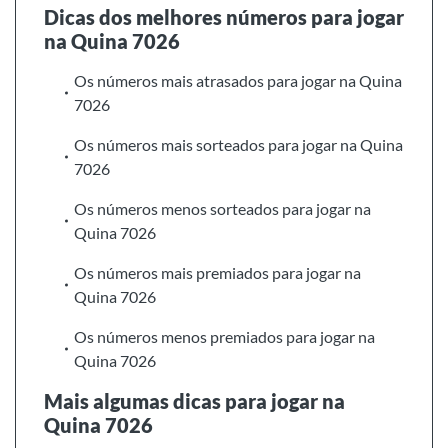
Dicas dos melhores números para jogar
na Quina 7026
Os números mais atrasados para jogar na Quina
7026
Os números mais sorteados para jogar na Quina
7026
Os números menos sorteados para jogar na
Quina 7026
Os números mais premiados para jogar na
Quina 7026
Os números menos premiados para jogar na
Quina 7026
Mais algumas dicas para jogar na
Quina 7026