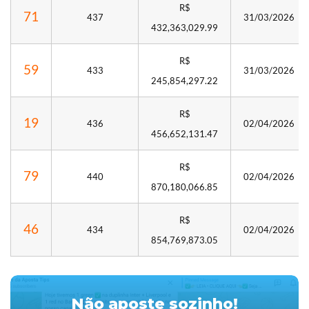
R$
71
437
31/03/2026
432,363,029.99
R$
59
433
31/03/2026
245,854,297.22
R$
19
436
02/04/2026
456,652,131.47
R$
79
440
02/04/2026
870,180,066.85
R$
46
434
02/04/2026
854,769,873.05
Não aposte sozinho!