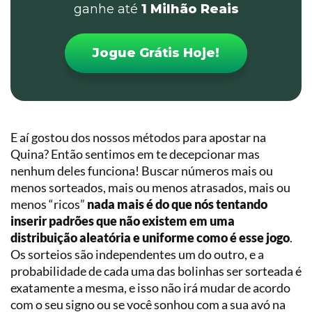
ganhe até
1 Milhão Reais
Jogue Grátis Hoje!
E aí gostou dos nossos métodos para apostar na
Quina? Então sentimos em te decepcionar mas
nenhum deles funciona! Buscar números mais ou
menos sorteados, mais ou menos atrasados, mais ou
menos “ricos”
nada mais é do que nós tentando
inserir padrões que não existem em uma
distribuição aleatória e uniforme como é esse jogo
.
Os sorteios são independentes um do outro, e a
probabilidade de cada uma das bolinhas ser sorteada é
exatamente a mesma, e isso não irá mudar de acordo
com o seu signo ou se você sonhou com a sua avó na