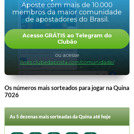
Aposte com mais de 10.000
membros da maior comunidade
de apostadores do Brasil.
Acesso GRÁTIS ao Telegram do
Clubão
ou acesse
links.clubedaposta.com/comunidade/
Os números mais sorteados para jogar na Quina
7026
As 5 dezenas mais sorteadas da Quina até hoje