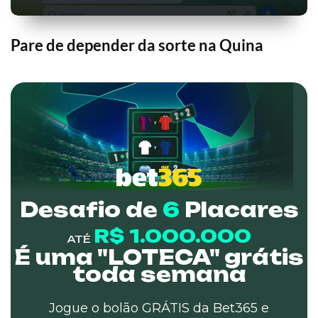
Pare de depender da sorte na Quina
Desafio de
6
Placares
R$ 1.000.000
ATÉ
É uma "LOTECA" grátis
toda semana
Jogue o bolão
GRÁTIS
da Bet365 e