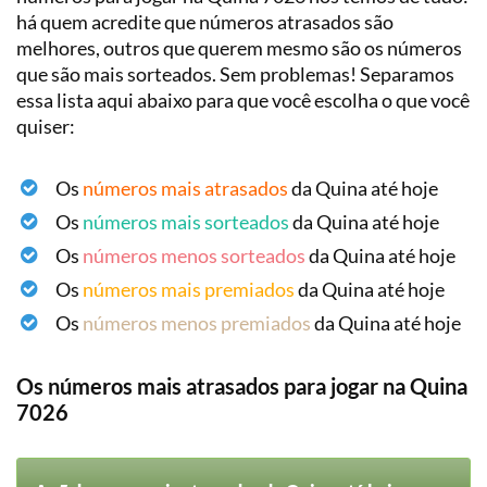
há quem acredite que números atrasados são
melhores, outros que querem mesmo são os números
que são mais sorteados. Sem problemas! Separamos
essa lista aqui abaixo para que você escolha o que você
quiser:
Os
números mais atrasados
da Quina até hoje
Os
números mais sorteados
da Quina até hoje
Os
números menos sorteados
da Quina até hoje
Os
números mais premiados
da Quina até hoje
Os
números menos premiados
da Quina até hoje
Os números mais atrasados para jogar na Quina
7026