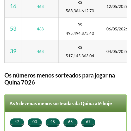
R$
16
468
12/05/2026
563,364,612.70
R$
53
468
06/05/2026
495,494,873.40
R$
39
468
04/05/2026
517,145,363.04
Os números menos sorteados para jogar na
Quina 7026
As 5 dezenas menos sorteadas da Quina até hoje
⠀
⠀
⠀
⠀
⠀
47
03
48
65
67