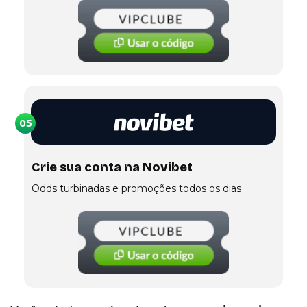
05
Crie sua conta na Novibet
Odds turbinadas e promoções todos os dias