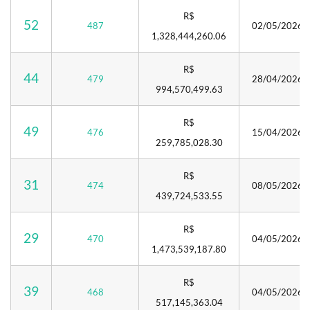
R$
52
487
02/05/2026
1,328,444,260.06
R$
44
479
28/04/2026
994,570,499.63
R$
49
476
15/04/2026
259,785,028.30
R$
31
474
08/05/2026
439,724,533.55
R$
29
470
04/05/2026
1,473,539,187.80
R$
39
468
04/05/2026
517,145,363.04