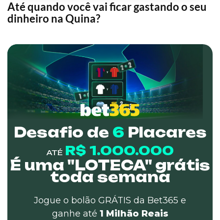
Até quando você vai ficar gastando o seu
dinheiro na Quina?
Desafio de
6
Placares
R$ 1.000.000
ATÉ
É uma "LOTECA" grátis
toda semana
Jogue o bolão
GRÁTIS
da Bet365 e
ganhe até
1 Milhão Reais