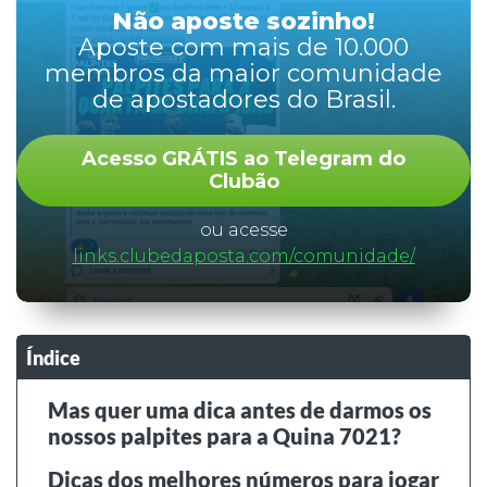
Futebol
Banca
Não aposte sozinho!
Americano
Aposte com mais de 10.000
Planilha
membros da maior comunidade
Loterias
de
Precificação
de apostadores do Brasil.
Simulador
Acesso GRÁTIS ao Telegram do
de
Apostas
Clubão
ou acesse
links.clubedaposta.com/comunidade/
Índice
Mas quer uma dica antes de darmos os
nossos palpites para a Quina 7021?
Dicas dos melhores números para jogar