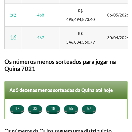
R$
53
468
06/05/2026
495,494,873.40
R$
16
467
30/04/2026
546,084,560.79
Os números menos sorteados para jogar na
Quina 7021
As 5 dezenas menos sorteadas da Quina até hoje
⠀
⠀
⠀
⠀
⠀
47
03
48
65
67
Os números da Quina seguem uma distribuição