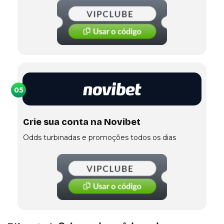
05
Crie sua conta na Novibet
Odds turbinadas e promoções todos os dias