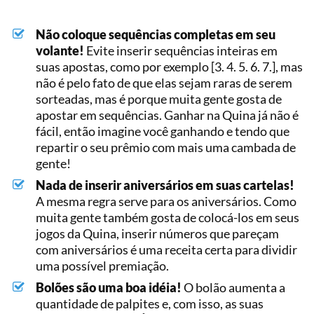
Não coloque sequências completas em seu
volante!
Evite inserir sequências inteiras em
suas apostas, como por exemplo [3. 4. 5. 6. 7.], mas
não é pelo fato de que elas sejam raras de serem
sorteadas, mas é porque muita gente gosta de
apostar em sequências. Ganhar na Quina já não é
fácil, então imagine você ganhando e tendo que
repartir o seu prêmio com mais uma cambada de
gente!
Nada de inserir aniversários em suas cartelas!
A mesma regra serve para os aniversários. Como
muita gente também gosta de colocá-los em seus
jogos da Quina, inserir números que pareçam
com aniversários é uma receita certa para dividir
uma possível premiação.
Bolões são uma boa idéia!
O bolão aumenta a
quantidade de palpites e, com isso, as suas