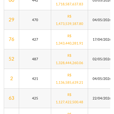
60
442
05/05/2026
1,718,587,637.83
R$
29
470
04/05/2026
1,473,539,187.80
R$
76
427
17/04/2026
1,343,440,281.91
R$
52
487
02/05/2026
1,328,444,260.06
R$
2
421
04/05/2026
1,136,585,639.21
R$
63
425
22/04/2026
1,127,422,500.48