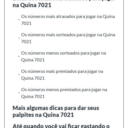
na Quina 7021
Os números mais atrasados para jogar na Quina
7021
Os números mais sorteados para jogar na Quina
7021
Os números menos sorteados para jogar na
Quina 7021
Os números mais premiados para jogar na
Quina 7021
Os números menos premiados para jogar na
Quina 7021
Mais algumas dicas para dar seus
palpites na Quina 7021
Até quando você vai ficar gastando o