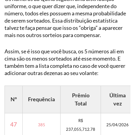
uniforme, o que quer dizer que, independente do
número, todos eles possuem a mesma probabilidade
de serem sorteados. Essa distribuição estatística
talvez te faça pensar que isso os “obriga” a aparecer
mais nos outros sorteios para compensar.
Assim, se é isso que você busca, os 5 números ali em
cima são os menos sorteados até esse momento. E
também tem a lista completa no caso de você querer
adicionar outras dezenas ao seu volante:
Prêmio
Última
Nº
Frequência
Total
vez
R$
47
385
25/04/2026
237,055,712.78