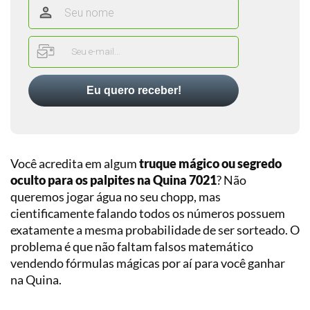
Completo
Bet365
GRÁTIS
para
Ferramentas
a
de
Betfair
Fase
Apostas
de
Betano
Grupos
Últimas
do
Eu quero receber!
Palpites
Blog
Palpites
Copa
do
Promoções
Boa
Mundo
do
Superbet
do
2026
Dia
Você acredita em algum
truque mágico ou segredo
Dia
Novibet
|
oculto para os palpites na Quina 7021
? Não
Comparador
Apostas
munidade
SuperOdds
de
queremos jogar água no seu chopp, mas
Esportivas
Bilhete
KTO
e
Odds
cientificamente falando todos os números possuem
Pronto
Promos
Como
para
exatamente a mesma probabilidade de ser sorteado. O
Sportingbet
apostar?
Hoje
Calculadora
problema é que não faltam falsos matemático
Ver
de
vendendo fórmulas mágicas por aí para você ganhar
Estratégias
Palpites
todas
Apostas
de
na Quina.
de
Apostas
hoje
Cursos