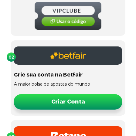
02
Crie sua conta na Betfair
A maior bolsa de apostas do mundo
Criar Conta