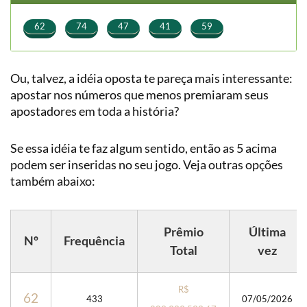
⠀
⠀
⠀
⠀
⠀
62
74
47
41
59
Ou, talvez, a idéia oposta te pareça mais interessante:
apostar nos números que menos premiaram seus
apostadores em toda a história?
Se essa idéia te faz algum sentido, então as 5 acima
podem ser inseridas no seu jogo. Veja outras opções
também abaixo:
Prêmio
Última
Nº
Frequência
Total
vez
R$
62
433
07/05/2026