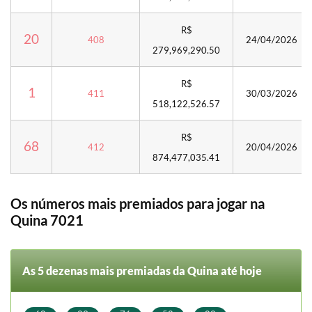
R$
20
408
24/04/2026
279,969,290.50
R$
1
411
30/03/2026
518,122,526.57
R$
68
412
20/04/2026
874,477,035.41
Os números mais premiados para jogar na
Quina 7021
As 5 dezenas mais premiadas da Quina até hoje