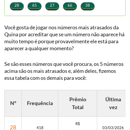
⠀
⠀
⠀
⠀
⠀
28
65
27
66
38
Você gosta de jogar nos números mais atrasados da
Quina por acreditar que se um número não aparece há
muito tempo é porque provavelmente ele está para
aparecer a qualquer momento?
Se são esses números que você procura, os 5 números
acima são os mais atrasados e, além deles, fizemos
essa tabela com os demais para você:
Prêmio
Última
Nº
Frequência
Total
vez
R$
28
418
03/03/2026