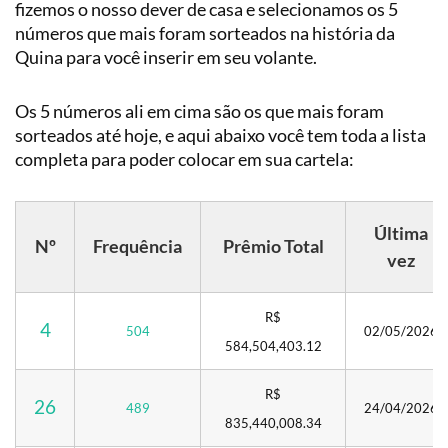
fizemos o nosso dever de casa e selecionamos os 5
números que mais foram sorteados na história da
Quina para você inserir em seu volante.
Os 5 números ali em cima são os que mais foram
sorteados até hoje, e aqui abaixo você tem toda a lista
completa para poder colocar em sua cartela:
Última
Nº
Frequência
Prêmio Total
vez
R$
4
504
02/05/2026
584,504,403.12
R$
26
489
24/04/2026
835,440,008.34