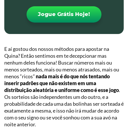
Jogue Grátis Hoje!
E aí gostou dos nossos métodos para apostar na
Quina? Então sentimos em te decepcionar mas
nenhum deles funciona! Buscar números mais ou
menos sorteados, mais ou menos atrasados, mais ou
menos “ricos”
nada mais é do que nós tentando
inserir padrões que não existem em uma
distribuição aleatória e uniforme como é esse jogo
.
Os sorteios são independentes um do outro, e a
probabilidade de cada uma das bolinhas ser sorteada é
exatamente a mesma, e isso não irá mudar de acordo
com o seu signo ou se você sonhou com a sua avó na
noite anterior.