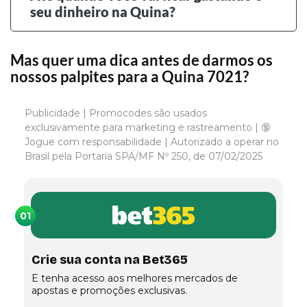
seu dinheiro na Quina?
Mas quer uma dica antes de darmos os
nossos palpites para a Quina 7021?
Publicidade | Promocodes são usados
exclusivamente para marketing e rastreamento | 🔞
Jogue com responsabilidade | Autorizado a operar no
Brasil pela Portaria SPA/MF Nº 250, de 07/02/2025
01
Crie sua conta na Bet365
E tenha acesso aos melhores mercados de
apostas e promoções exclusivas.