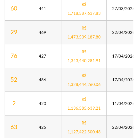
R$
60
441
27/03/2026
1,718,587,637.83
R$
29
469
22/04/2026
1,473,539,187.80
R$
76
427
17/04/2026
1,343,440,281.91
R$
52
486
17/04/2026
1,328,444,260.06
R$
2
420
11/04/2026
1,136,585,639.21
R$
63
425
22/04/2026
1,127,422,500.48