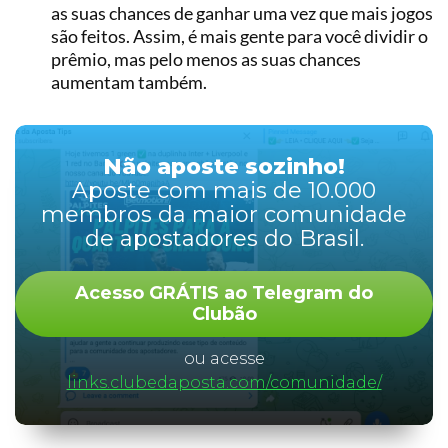
as suas chances de ganhar uma vez que mais jogos
são feitos. Assim, é mais gente para você dividir o
prêmio, mas pelo menos as suas chances
aumentam também.
Não aposte sozinho!
Aposte com mais de 10.000
membros da maior comunidade
de apostadores do Brasil.
Acesso GRÁTIS ao Telegram do
Clubão
ou acesse
links.clubedaposta.com/comunidade/