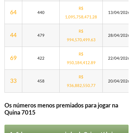
R$
64
440
13/04/2026
1,095,758,471.28
R$
44
479
28/04/2026
994,570,499.63
R$
69
422
22/04/2026
950,184,412.89
R$
33
458
20/04/2026
936,882,550.77
Os números menos premiados para jogar na
Quina 7015