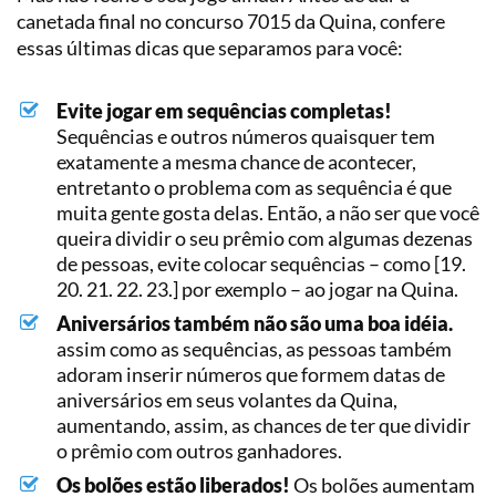
canetada final no concurso 7015 da Quina, confere
essas últimas dicas que separamos para você:
Evite jogar em sequências completas!
Sequências e outros números quaisquer tem
exatamente a mesma chance de acontecer,
entretanto o problema com as sequência é que
muita gente gosta delas. Então, a não ser que você
queira dividir o seu prêmio com algumas dezenas
de pessoas, evite colocar sequências – como [19.
20. 21. 22. 23.] por exemplo – ao jogar na Quina.
Aniversários também não são uma boa idéia.
assim como as sequências, as pessoas também
adoram inserir números que formem datas de
aniversários em seus volantes da Quina,
aumentando, assim, as chances de ter que dividir
o prêmio com outros ganhadores.
Os bolões estão liberados!
Os bolões aumentam