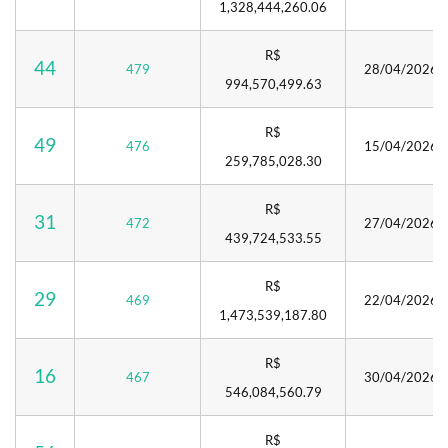
1,328,444,260.06
R$
44
479
28/04/2026
994,570,499.63
R$
49
476
15/04/2026
259,785,028.30
R$
31
472
27/04/2026
439,724,533.55
R$
29
469
22/04/2026
1,473,539,187.80
R$
16
467
30/04/2026
546,084,560.79
R$