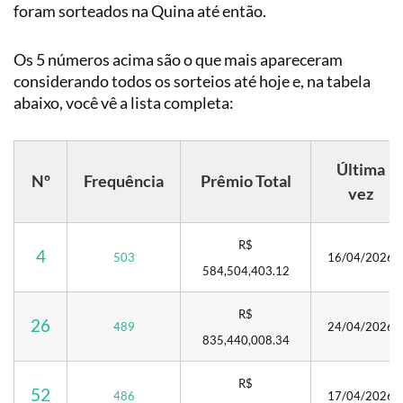
foram sorteados na Quina até então.
Os 5 números acima são o que mais apareceram
considerando todos os sorteios até hoje e, na tabela
abaixo, você vê a lista completa:
Última
Nº
Frequência
Prêmio Total
vez
R$
4
503
16/04/2026
584,504,403.12
R$
26
489
24/04/2026
835,440,008.34
R$
52
486
17/04/2026