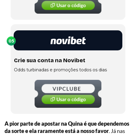
05
Crie sua conta na Novibet
Odds turbinadas e promoções todos os dias
A pior parte de apostar na Quina é que dependemos
da sorte e ela raramente está a nosso favor
. Já nas