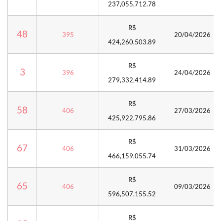
237,055,712.78
R$
48
395
20/04/2026
424,260,503.89
R$
3
396
24/04/2026
279,332,414.89
R$
58
406
27/03/2026
425,922,795.86
R$
67
406
31/03/2026
466,159,055.74
R$
65
406
09/03/2026
596,507,155.52
R$