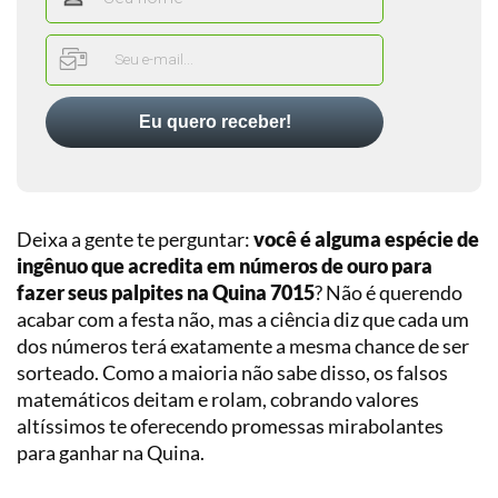
Completo
Bet365
GRÁTIS
para
Ferramentas
a
de
Betfair
Fase
Apostas
de
Betano
Grupos
Eu quero receber!
Últimas
do
Palpites
Blog
Palpites
Copa
do
Promoções
Boa
Mundo
do
Deixa a gente te perguntar:
você é alguma espécie de
Superbet
do
2026
Dia
ingênuo que acredita em números de ouro para
Dia
Novibet
|
fazer seus palpites na Quina 7015
? Não é querendo
Comparador
Apostas
munidade
SuperOdds
de
acabar com a festa não, mas a ciência diz que cada um
Esportivas
Bilhete
KTO
e
Odds
Pronto
dos números terá exatamente a mesma chance de ser
Promos
Como
para
Sportingbet
sorteado. Como a maioria não sabe disso, os falsos
apostar?
Hoje
Calculadora
matemáticos deitam e rolam, cobrando valores
Ver
de
altíssimos te oferecendo promessas mirabolantes
Estratégias
Palpites
todas
Apostas
de
de
para ganhar na Quina.
Apostas
hoje
Cursos