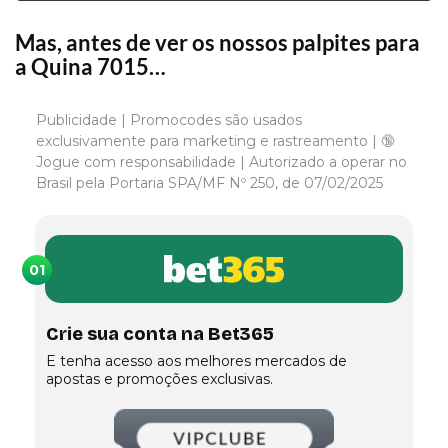
Mas, antes de ver os nossos palpites para
a Quina 7015…
Publicidade | Promocodes são usados
exclusivamente para marketing e rastreamento | 🔞
Jogue com responsabilidade | Autorizado a operar no
Brasil pela Portaria SPA/MF Nº 250, de 07/02/2025
01
Crie sua conta na Bet365
E tenha acesso aos melhores mercados de
apostas e promoções exclusivas.