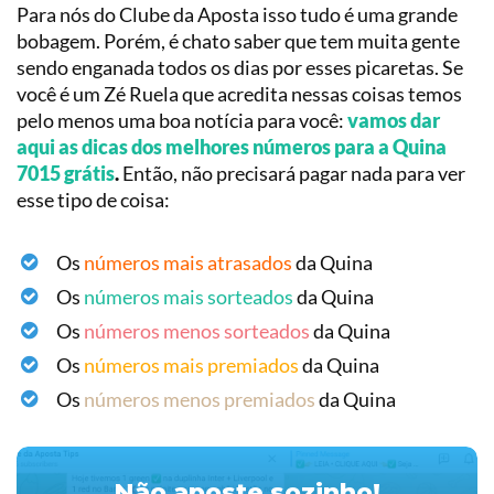
de
Para nós do Clube da Aposta isso tudo é uma grande
Trading
Brasil
Apostas
Esportivo
bobagem. Porém, é chato saber que tem muita gente
Esportivas
Internacionais
sendo enganada todos os dias por esses picaretas. Se
Entrevistas
Quiz:
você é um Zé Ruela que acredita nessas coisas temos
Seleções
Descubra
pelo menos uma boa notícia para você:
vamos dar
Outras
o
categorias
Chances de
aqui as dicas dos melhores números para a Quina
seu
título e
perfil
7015 grátis
.
Então, não precisará pagar nada para ver
rebaixamento
de
esse tipo de coisa:
apostador
Validador
Os
números mais atrasados
da Quina
Estatístico
Os
números mais sorteados
da Quina
de
E-
Estratégias
Os
números menos sorteados
da Quina
sports
Os
números mais premiados
da Quina
Basquete
Os
números menos premiados
da Quina
Tênis
Planilha
Vôlei
Gestão
de
Não aposte sozinho!