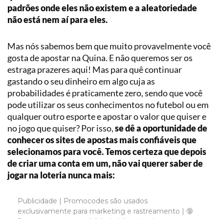
padrões onde eles não existem e a aleatoriedade
não está nem aí para eles.
Mas nós sabemos bem que muito provavelmente você
gosta de apostar na Quina. E não queremos ser os
estraga prazeres aqui! Mas para quê continuar
gastando o seu dinheiro em algo cuja as
probabilidades é praticamente zero, sendo que você
pode utilizar os seus conhecimentos no futebol ou em
qualquer outro esporte e apostar o valor que quiser e
no jogo que quiser? Por isso,
se dê a oportunidade de
conhecer os sites de apostas mais confiáveis que
selecionamos para você. Temos certeza que depois
de criar uma conta em um, não vai querer saber de
jogar na loteria nunca mais:
Publicidade | Promocodes são usados
exclusivamente para marketing e rastreamento | 🔞