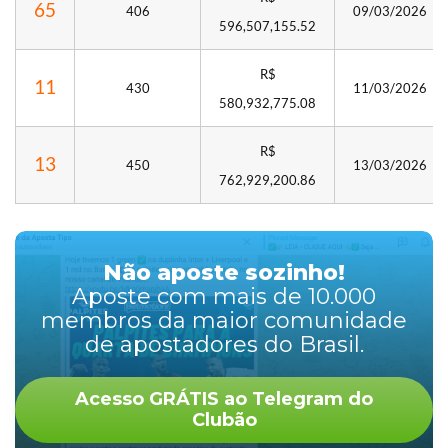
65
406
09/03/2026
596,507,155.52
R$
11
430
11/03/2026
580,932,775.08
R$
13
450
13/03/2026
762,929,200.86
Não aposte sozinho!
Aposte com mais de 10.000
membros da maior comunidade
de apostadores do Brasil.
Acesso GRÁTIS ao Telegram do
Clubão