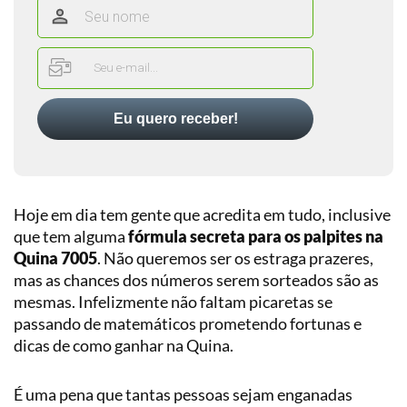
Completo
Bet365
GRÁTIS
para
Ferramentas
a
de
Betfair
Fase
Apostas
de
Betano
Grupos
Últimas
do
Eu quero receber!
Palpites
Blog
Palpites
Copa
do
Promoções
Boa
Mundo
do
Superbet
do
2026
Dia
Hoje em dia tem gente que acredita em tudo, inclusive
Dia
Novibet
|
que tem alguma
fórmula secreta para os palpites na
Comparador
Apostas
munidade
SuperOdds
de
Quina 7005
. Não queremos ser os estraga prazeres,
Esportivas
Bilhete
KTO
e
Odds
mas as chances dos números serem sorteados são as
Pronto
Promos
Como
para
mesmas. Infelizmente não faltam picaretas se
Sportingbet
apostar?
Hoje
Calculadora
passando de matemáticos prometendo fortunas e
Ver
de
dicas de como ganhar na Quina.
Estratégias
Palpites
todas
Apostas
de
de
Apostas
hoje
Cursos
É uma pena que tantas pessoas sejam enganadas