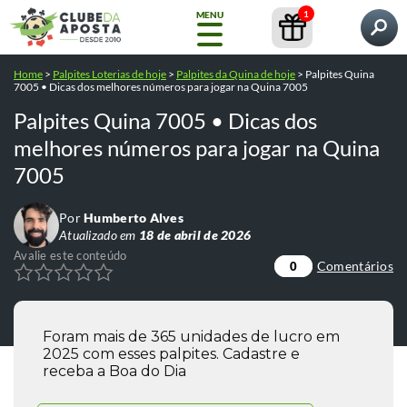
1
MENU
Pesquisar por
Você está lendo:
Palpites Quina 7005 • Dicas dos
Home
>
Palpites Loterias de hoje
>
Palpites da Quina de hoje
>
Palpites Quina
Home
melhores números para jogar na Quina 7005
7005 • Dicas dos melhores números para jogar na Quina 7005
Palpites
Conteúdos
Casas de Apostas
Avalie este conteúdo
Comentários
0
Palpites Quina 7005 • Dicas dos
NOVO
Copa
melhores números para jogar na Quina
do
Mundo
7005
Por
Humberto Alves
Atualizado em
18 de abril de 2026
Casas
Avalie este conteúdo
de
Comentários
0
Apostas
Pesquisas populares:
/
como apostar na bet365
como fazer o
Bônus
/
/
cadastro na bet365
Foram mais de 365 unidades de lucro em
betfair como funciona
telegram tips
e
/
2025 com esses palpites. Cadastre e
/
melhores casas de apostas
cursos
Conteúdos
Promoções
receba a Boa do Dia
Guia