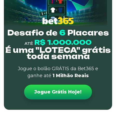
Desafio de
6
Placares
R$ 1.000.000
ATÉ
É uma "LOTECA" grátis
toda semana
Jogue o bolão
GRÁTIS
da Bet365 e
ganhe até
1 Milhão Reais
Jogue Grátis Hoje!