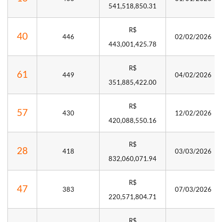
541,518,850.31
R$
40
446
02/02/2026
443,001,425.78
R$
61
449
04/02/2026
351,885,422.00
R$
57
430
12/02/2026
420,088,550.16
R$
28
418
03/03/2026
832,060,071.94
R$
47
383
07/03/2026
220,571,804.71
R$