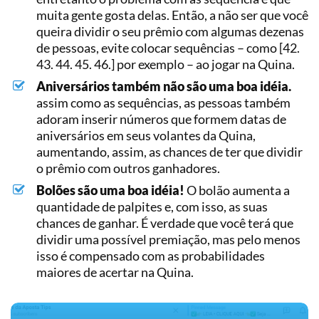
muita gente gosta delas. Então, a não ser que você
queira dividir o seu prêmio com algumas dezenas
de pessoas, evite colocar sequências – como [42.
43. 44. 45. 46.] por exemplo – ao jogar na Quina.
Aniversários também não são uma boa idéia.
assim como as sequências, as pessoas também
adoram inserir números que formem datas de
aniversários em seus volantes da Quina,
aumentando, assim, as chances de ter que dividir
o prêmio com outros ganhadores.
Bolões são uma boa idéia!
O bolão aumenta a
quantidade de palpites e, com isso, as suas
chances de ganhar. É verdade que você terá que
dividir uma possível premiação, mas pelo menos
isso é compensado com as probabilidades
maiores de acertar na Quina.