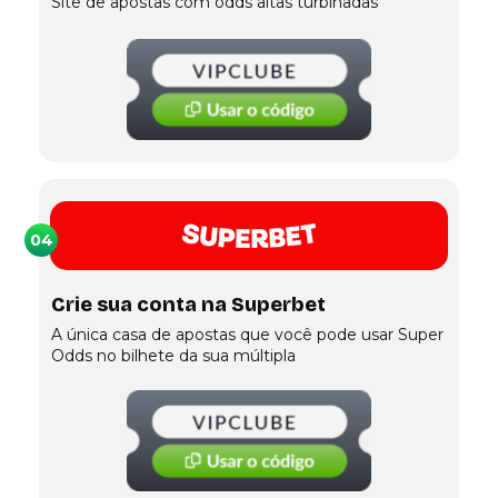
Site de apostas com odds altas turbinadas
04
Crie sua conta na Superbet
A única casa de apostas que você pode usar Super
Odds no bilhete da sua múltipla