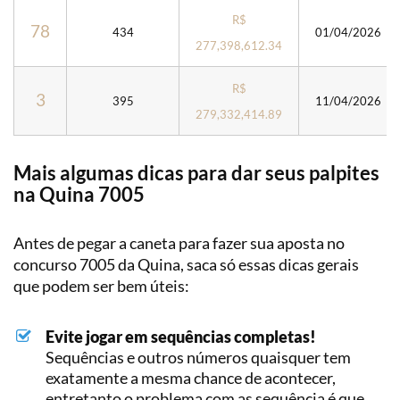
R$
78
434
01/04/2026
277,398,612.34
R$
3
395
11/04/2026
279,332,414.89
Mais algumas dicas para dar seus palpites
na Quina 7005
Antes de pegar a caneta para fazer sua aposta no
concurso 7005 da Quina, saca só essas dicas gerais
que podem ser bem úteis:
Evite jogar em sequências completas!
Sequências e outros números quaisquer tem
exatamente a mesma chance de acontecer,
entretanto o problema com as sequência é que