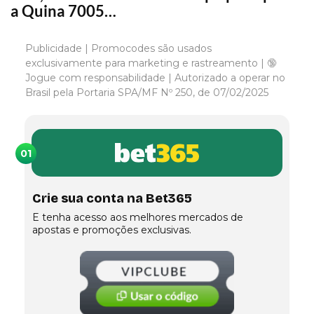
a Quina 7005…
Publicidade | Promocodes são usados
exclusivamente para marketing e rastreamento | 🔞
Jogue com responsabilidade | Autorizado a operar no
Brasil pela Portaria SPA/MF Nº 250, de 07/02/2025
01
Crie sua conta na Bet365
E tenha acesso aos melhores mercados de
apostas e promoções exclusivas.