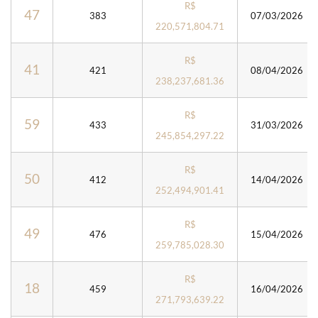
R$
47
383
07/03/2026
220,571,804.71
R$
41
421
08/04/2026
238,237,681.36
R$
59
433
31/03/2026
245,854,297.22
R$
50
412
14/04/2026
252,494,901.41
R$
49
476
15/04/2026
259,785,028.30
R$
18
459
16/04/2026
271,793,639.22