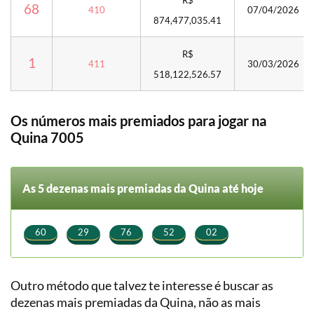
68
410
07/04/2026
874,477,035.41
R$
1
411
30/03/2026
518,122,526.57
Os números mais premiados para jogar na
Quina 7005
As 5 dezenas mais premiadas da Quina até hoje
⠀
⠀
⠀
⠀
⠀
60
29
76
52
02
Outro método que talvez te interesse é buscar as
dezenas mais premiadas da Quina, não as mais