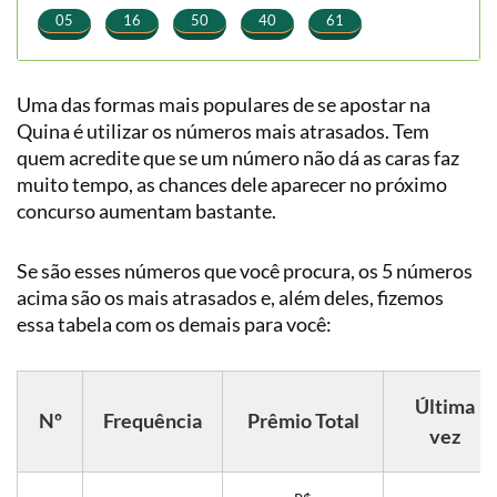
⠀
⠀
⠀
⠀
⠀
05
16
50
40
61
Uma das formas mais populares de se apostar na
Quina é utilizar os números mais atrasados. Tem
quem acredite que se um número não dá as caras faz
muito tempo, as chances dele aparecer no próximo
concurso aumentam bastante.
Se são esses números que você procura, os 5 números
acima são os mais atrasados e, além deles, fizemos
essa tabela com os demais para você:
Última
Nº
Frequência
Prêmio Total
vez