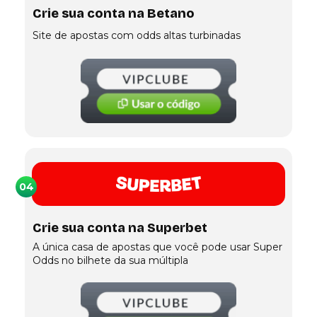
Crie sua conta na Betano
Site de apostas com odds altas turbinadas
04
Crie sua conta na Superbet
A única casa de apostas que você pode usar Super
Odds no bilhete da sua múltipla