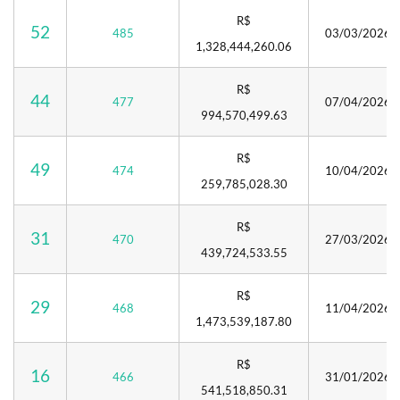
R$
52
485
03/03/2026
1,328,444,260.06
R$
44
477
07/04/2026
994,570,499.63
R$
49
474
10/04/2026
259,785,028.30
R$
31
470
27/03/2026
439,724,533.55
R$
29
468
11/04/2026
1,473,539,187.80
R$
16
466
31/01/2026
541,518,850.31