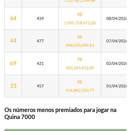
1,127,422,500.48
R$
64
439
08/04/2026
1,095,758,471.28
R$
44
477
07/04/2026
994,570,499.63
R$
69
421
02/04/2026
950,184,412.89
R$
33
457
01/04/2026
936,882,550.77
Os números menos premiados para jogar na
Quina 7000