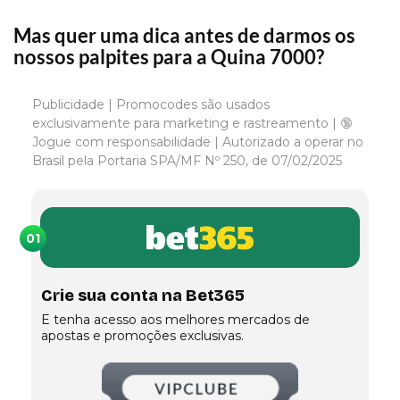
Mas quer uma dica antes de darmos os
nossos palpites para a Quina 7000?
Publicidade | Promocodes são usados
exclusivamente para marketing e rastreamento | 🔞
Jogue com responsabilidade | Autorizado a operar no
Brasil pela Portaria SPA/MF Nº 250, de 07/02/2025
01
Crie sua conta na Bet365
E tenha acesso aos melhores mercados de
apostas e promoções exclusivas.