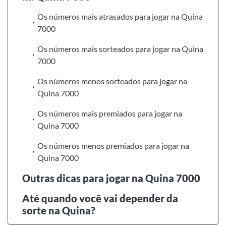
Os números mais atrasados para jogar na Quina
7000
Os números mais sorteados para jogar na Quina
7000
Os números menos sorteados para jogar na
Quina 7000
Os números mais premiados para jogar na
Quina 7000
Os números menos premiados para jogar na
Quina 7000
Outras dicas para jogar na Quina 7000
Até quando você vai depender da
sorte na Quina?