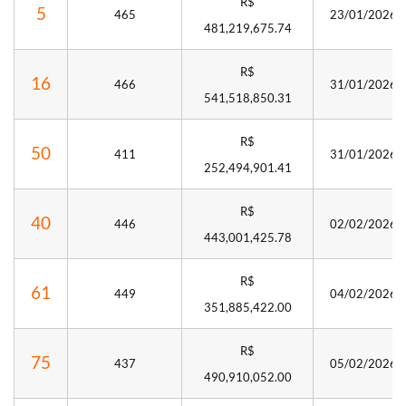
R$
5
465
23/01/2026
481,219,675.74
R$
16
466
31/01/2026
541,518,850.31
R$
50
411
31/01/2026
252,494,901.41
R$
40
446
02/02/2026
443,001,425.78
R$
61
449
04/02/2026
351,885,422.00
R$
75
437
05/02/2026
490,910,052.00