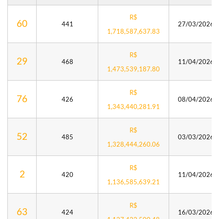
R$
60
441
27/03/2026
1,718,587,637.83
R$
29
468
11/04/2026
1,473,539,187.80
R$
76
426
08/04/2026
1,343,440,281.91
R$
52
485
03/03/2026
1,328,444,260.06
R$
2
420
11/04/2026
1,136,585,639.21
R$
63
424
16/03/2026