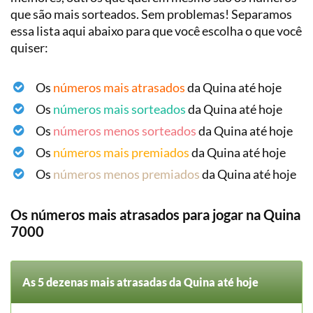
que são mais sorteados. Sem problemas! Separamos
essa lista aqui abaixo para que você escolha o que você
quiser:
Os
números mais atrasados
da Quina até hoje
Os
números mais sorteados
da Quina até hoje
Os
números menos sorteados
da Quina até hoje
Os
números mais premiados
da Quina até hoje
Os
números menos premiados
da Quina até hoje
Os números mais atrasados para jogar na Quina
7000
As 5 dezenas mais atrasadas da Quina até hoje