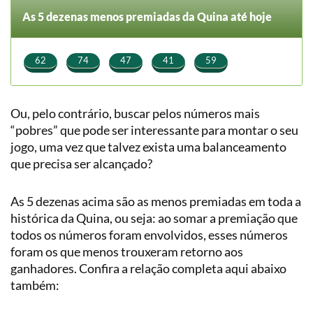
As 5 dezenas menos premiadas da Quina até hoje
⠀
⠀
⠀
⠀
⠀
62
74
47
41
59
Ou, pelo contrário, buscar pelos números mais
“pobres” que pode ser interessante para montar o seu
jogo, uma vez que talvez exista uma balanceamento
que precisa ser alcançado?
As 5 dezenas acima são as menos premiadas em toda a
histórica da Quina, ou seja: ao somar a premiação que
todos os números foram envolvidos, esses números
foram os que menos trouxeram retorno aos
ganhadores. Confira a relação completa aqui abaixo
também: