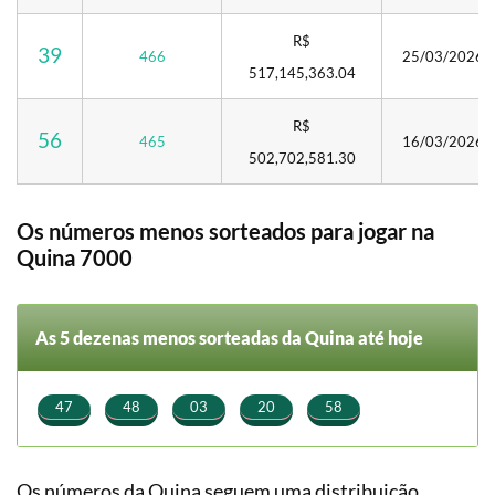
R$
39
466
25/03/2026
517,145,363.04
R$
56
465
16/03/2026
502,702,581.30
Os números menos sorteados para jogar na
Quina 7000
As 5 dezenas menos sorteadas da Quina até hoje
⠀
⠀
⠀
⠀
⠀
47
48
03
20
58
Os números da Quina seguem uma distribuição