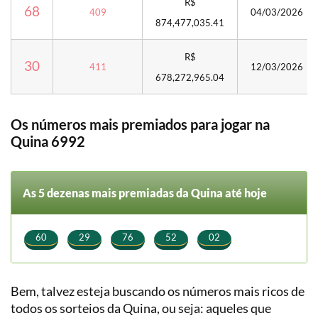
R$
68
409
04/03/2026
874,477,035.41
R$
30
411
12/03/2026
678,272,965.04
Os números mais premiados para jogar na
Quina 6992
As 5 dezenas mais premiadas da Quina até hoje
⠀
⠀
⠀
⠀
⠀
60
29
76
52
02
Bem, talvez esteja buscando os números mais ricos de
todos os sorteios da Quina, ou seja: aqueles que