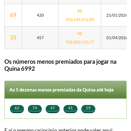
R$
69
420
21/01/2026
950,184,412.89
R$
33
457
01/04/2026
936,882,550.77
Os números menos premiados para jogar na
Quina 6992
As 5 dezenas menos premiadas da Quina até hoje
⠀
⠀
⠀
⠀
⠀
62
74
47
41
59
E aí o mesmo raciocínio anterior pode valer aqui: