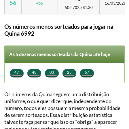
56
465
16/03/2026
502,702,581.30
Os números menos sorteados para jogar na
Quina 6992
As 5 dezenas menos sorteadas da Quina até hoje
⠀
⠀
⠀
⠀
⠀
47
48
03
25
67
Os números da Quina seguem uma distribuição
uniforme, o que quer dizer que, independente do
número, todos eles possuem a mesma probabilidade
de serem sorteados. Essa distribuição estatística
talvez te faça pensar que isso os “obriga” a aparecer
mais nos outros sorteios para compensar.