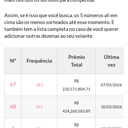
Assim, se é isso que você busca, os 5 números ali em
cima são os menos sorteados até esse momento. E
também tem a lista completa no caso de você querer
adicionar outras dezenas ao seu volante:
Prêmio
Última
Nº
Frequência
Total
vez
R$
47
383
07/03/2026
220,571,804.71
R$
48
393
30/03/2026
424,260,503.89
R$