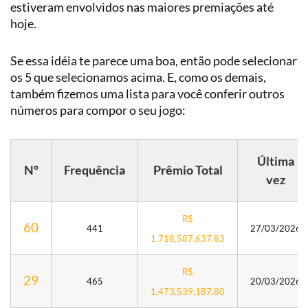
estiveram envolvidos nas maiores premiações até
hoje.
Se essa idéia te parece uma boa, então pode selecionar
os 5 que selecionamos acima. E, como os demais,
também fizemos uma lista para você conferir outros
números para compor o seu jogo:
Última
Nº
Frequência
Prêmio Total
vez
R$
60
441
27/03/2026
1,718,587,637.83
R$
29
465
20/03/2026
1,473,539,187.80