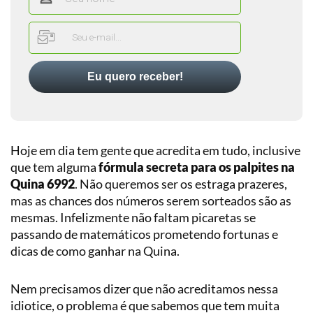
Completo
Bet365
GRÁTIS
para
Ferramentas
a
de
Betfair
Fase
Apostas
de
Betano
Grupos
Eu quero receber!
Últimas
do
Palpites
Blog
Palpites
Copa
do
Promoções
Boa
Mundo
do
Hoje em dia tem gente que acredita em tudo, inclusive
Superbet
do
2026
Dia
que tem alguma
fórmula secreta para os palpites na
Dia
Novibet
|
Quina 6992
. Não queremos ser os estraga prazeres,
Comparador
Apostas
munidade
SuperOdds
de
mas as chances dos números serem sorteados são as
Esportivas
Bilhete
KTO
e
Odds
Pronto
mesmas. Infelizmente não faltam picaretas se
Promos
Como
para
Sportingbet
passando de matemáticos prometendo fortunas e
apostar?
Hoje
Calculadora
dicas de como ganhar na Quina.
Ver
de
Estratégias
Palpites
todas
Apostas
de
de
Nem precisamos dizer que não acreditamos nessa
Apostas
hoje
Cursos
idiotice, o problema é que sabemos que tem muita