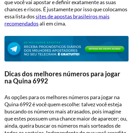
que você vai apostar e definir exatamente as suas
chances e riscos. É justamente por isso que colocamos
essa lista dos
sites de apostas brasileiros mais
recomendados
ali em cima.
Dicas dos melhores números para jogar
na Quina 6992
As opções para os melhores números para jogar na
Quina 6992 é você quem escolhe: talvez você esteja
buscando os números mais atrasados, pois imagine
que estes possuem uma chance maior de aparecer; ou,
ainda, queira buscar os números mais sorteados de
todos os sorteios. Independente do que você acredite,